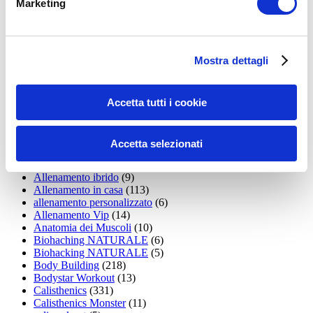
Marketing
15WORKOUT
(22)
35workout
(10)
Addominali
(99)
addominali scolpiti
(39)
Mostra dettagli
Alimentazione
(271)
Allenamenti con elastici
(26)
Allenamenti in Diretta
(30)
Allenamento
(1.800)
Accetta tutti i cookie
Allenamento aerobico
(16)
Allenamento Braccia
(9)
Allenamento con il TRX
(36)
Accetta selezionati
Allenamento Donne
(75)
Allenamento funzionale
(6)
Allenamento ibrido
(9)
Allenamento in casa
(113)
allenamento personalizzato
(6)
Allenamento Vip
(14)
Anatomia dei Muscoli
(10)
Biohaching NATURALE
(6)
Biohacking NATURALE
(5)
Body Building
(218)
Bodystar Workout
(13)
Calisthenics
(331)
Calisthenics Monster
(11)