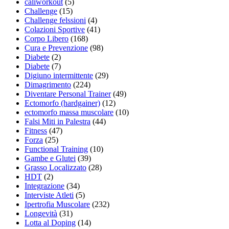
caliworkout
(5)
Challenge
(15)
Challenge felssioni
(4)
Colazioni Sportive
(41)
Corpo Libero
(168)
Cura e Prevenzione
(98)
Diabete
(2)
Diabete
(7)
Digiuno intermittente
(29)
Dimagrimento
(224)
Diventare Personal Trainer
(49)
Ectomorfo (hardgainer)
(12)
ectomorfo massa muscolare
(10)
Falsi Miti in Palestra
(44)
Fitness
(47)
Forza
(25)
Functional Training
(10)
Gambe e Glutei
(39)
Grasso Localizzato
(28)
HDT
(2)
Integrazione
(34)
Interviste Atleti
(5)
Ipertrofia Muscolare
(232)
Longevità
(31)
Lotta al Doping
(14)