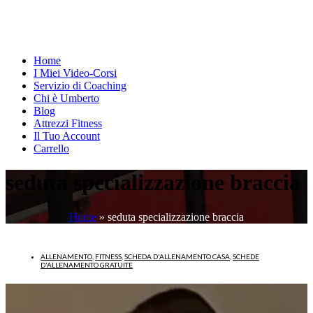
Home
I Miei Video-Corsi
Servizio di Coaching
Chi è Umberto
Blog
Attrezzi Fitness
Il Tuo Account
Carrello
seduta specializzazione braccia
Home
»
seduta specializzazione braccia
ALLENAMENTO
,
FITNESS
,
SCHEDA D'ALLENAMENTO CASA
,
SCHEDE
D'ALLENAMENTO GRATUITE