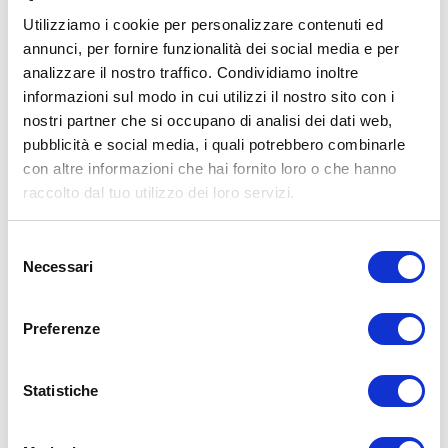
Utilizziamo i cookie per personalizzare contenuti ed
annunci, per fornire funzionalità dei social media e per
analizzare il nostro traffico. Condividiamo inoltre
ALLENATI CON ME!
informazioni sul modo in cui utilizzi il nostro sito con i
nostri partner che si occupano di analisi dei dati web,
pubblicità e social media, i quali potrebbero combinarle
con altre informazioni che hai fornito loro o che hanno
raccolto dal tuo utilizzo dei loro servizi.
Selezione
Necessari
del
consenso
Preferenze
Statistiche
LEGGI I MIEI ARTICOLI