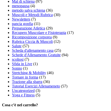
Mal di schiena
(97)
menopausa
(4)
metodo salva schiena
(36)
Muscoli e Metodi Rubrica
(30)
Newsletters
(7)
pancia gonfia
(11)
Preparazione Atletica
(29)
Recupero Muscolare e Fisioterapia
(17)
Ricomposizione corporea
(9)
Rubrica Ciccia & Muscoli
(12)
Salute
(57)
Scheda d'allenamento casa
(25)
Schede d'Allenamento Gratuite
(94)
scoliosi
(7)
Sfida in Live
(1)
Sonno
(1)
Stretching & Mobility
(46)
Tornare in forma
(17)
Trazione alla sbarra
(36)
Tutorial Esercizi Allenameneto
(57)
Uncategorized
(3)
Yoga e Fitness
(5)
Cosa c’è nel carrello?