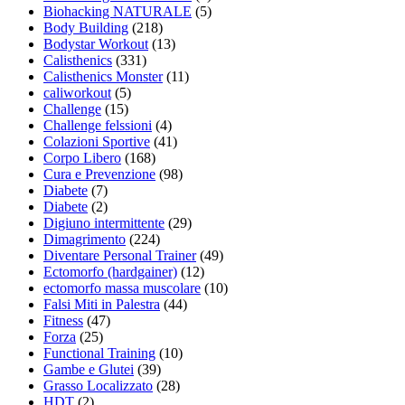
Biohacking NATURALE
(5)
Body Building
(218)
Bodystar Workout
(13)
Calisthenics
(331)
Calisthenics Monster
(11)
caliworkout
(5)
Challenge
(15)
Challenge felssioni
(4)
Colazioni Sportive
(41)
Corpo Libero
(168)
Cura e Prevenzione
(98)
Diabete
(7)
Diabete
(2)
Digiuno intermittente
(29)
Dimagrimento
(224)
Diventare Personal Trainer
(49)
Ectomorfo (hardgainer)
(12)
ectomorfo massa muscolare
(10)
Falsi Miti in Palestra
(44)
Fitness
(47)
Forza
(25)
Functional Training
(10)
Gambe e Glutei
(39)
Grasso Localizzato
(28)
HDT
(2)