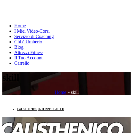
Home
I Miei Video-Corsi
Servizio di Coaching
Chi è Umberto
Blog
Attrezzi Fitness
Il Tuo Account
Carrello
skill
Home
»
skill
CALISTHENICS
,
INTERVISTE ATLETI