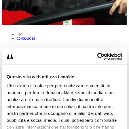
UM
22/08/2018
VICTORIAN ASSISTITO ALLE PARALLELE TUTORIAL
W/Lucian Stanut
Oggi parliamo di una skill molto difficile che nemmeno io so
Questo sito web utilizza i cookie
eseguire: il Victorian Assistito alle parallele! Per questo ho…
Leggi tutto
Utilizziamo i cookie per personalizzare contenuti ed
annunci, per fornire funzionalità dei social media e per
analizzare il nostro traffico. Condividiamo inoltre
informazioni sul modo in cui utilizzi il nostro sito con i
nostri partner che si occupano di analisi dei dati web,
pubblicità e social media, i quali potrebbero combinarle
con altre informazioni che hai fornito loro o che hanno