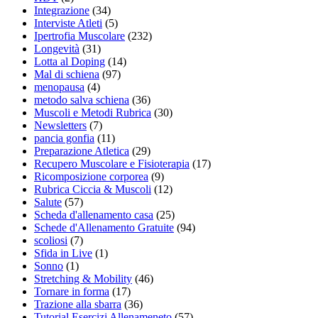
Integrazione
(34)
Interviste Atleti
(5)
Ipertrofia Muscolare
(232)
Longevità
(31)
Lotta al Doping
(14)
Mal di schiena
(97)
menopausa
(4)
metodo salva schiena
(36)
Muscoli e Metodi Rubrica
(30)
Newsletters
(7)
pancia gonfia
(11)
Preparazione Atletica
(29)
Recupero Muscolare e Fisioterapia
(17)
Ricomposizione corporea
(9)
Rubrica Ciccia & Muscoli
(12)
Salute
(57)
Scheda d'allenamento casa
(25)
Schede d'Allenamento Gratuite
(94)
scoliosi
(7)
Sfida in Live
(1)
Sonno
(1)
Stretching & Mobility
(46)
Tornare in forma
(17)
Trazione alla sbarra
(36)
Tutorial Esercizi Allenameneto
(57)