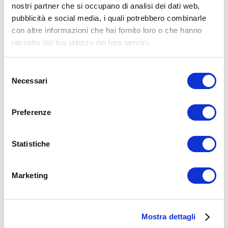
nostri partner che si occupano di analisi dei dati web,
pubblicità e social media, i quali potrebbero combinarle
con altre informazioni che hai fornito loro o che hanno
raccolto dal tuo utilizzo dei loro servizi.
UM
09/10/2019
Selezione
Necessari
Stai recuperando bene dagli allenamenti? Impara a
del
riconoscere i segnali
consenso
Preferenze
Stai recuperando bene dagli allenamenti? Se hai organizzato tante
sedute a settimana in palestra potresti incappare nel
sovrallenamento ma ti…
Statistiche
Leggi tutto
ALLENAMENTO
,
BODY BUILDING
Marketing
Mostra dettagli