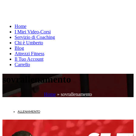
Home
I Miei Video-Corsi
Servizio di Coaching
Chi è Umberto
Blog
Attrezzi Fitness
Il Tuo Account
Carrello
sovrallenamento
Home
»
sovrallenamento
ALLENAMENTO