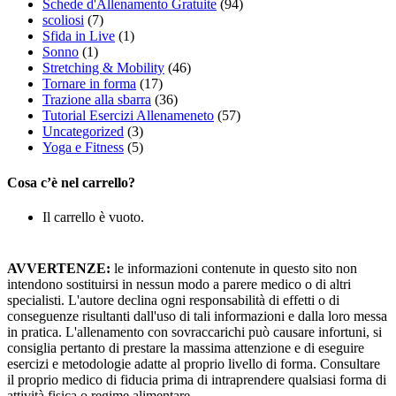
Schede d'Allenamento Gratuite
(94)
scoliosi
(7)
Sfida in Live
(1)
Sonno
(1)
Stretching & Mobility
(46)
Tornare in forma
(17)
Trazione alla sbarra
(36)
Tutorial Esercizi Allenameneto
(57)
Uncategorized
(3)
Yoga e Fitness
(5)
Cosa c’è nel carrello?
Il carrello è vuoto.
AVVERTENZE:
le informazioni contenute in questo sito non
intendono sostituirsi in nessun modo a parere medico o di altri
specialisti. L'autore declina ogni responsabilità di effetti o di
conseguenze risultanti dall'uso di tali informazioni e dalla loro messa
in pratica. L'allenamento con sovraccarichi può causare infortuni, si
consiglia pertanto di prestare la massima attenzione e di eseguire
esercizi e metodologie adatte al proprio livello di forma. Consultare
il proprio medico di fiducia prima di intraprendere qualsiasi forma di
attività fisica o regime alimentare.