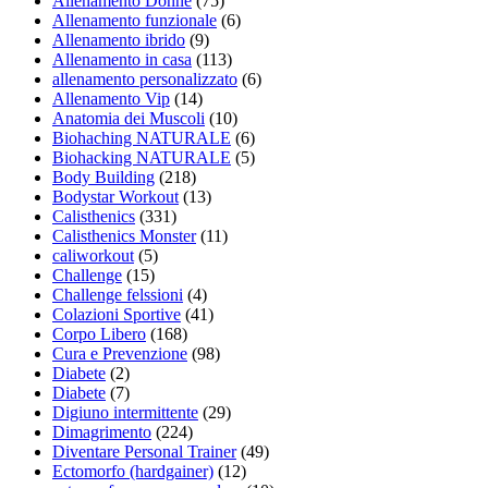
Allenamento Donne
(75)
Allenamento funzionale
(6)
Allenamento ibrido
(9)
Allenamento in casa
(113)
allenamento personalizzato
(6)
Allenamento Vip
(14)
Anatomia dei Muscoli
(10)
Biohaching NATURALE
(6)
Biohacking NATURALE
(5)
Body Building
(218)
Bodystar Workout
(13)
Calisthenics
(331)
Calisthenics Monster
(11)
caliworkout
(5)
Challenge
(15)
Challenge felssioni
(4)
Colazioni Sportive
(41)
Corpo Libero
(168)
Cura e Prevenzione
(98)
Diabete
(2)
Diabete
(7)
Digiuno intermittente
(29)
Dimagrimento
(224)
Diventare Personal Trainer
(49)
Ectomorfo (hardgainer)
(12)