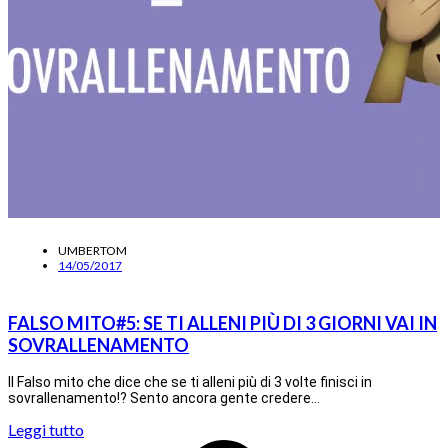
UMBERTOM
14/05/2017
FALSO MITO#5: SE TI ALLENI PIÙ DI 3 GIORNI VAI IN
SOVRALLENAMENTO
Il Falso mito che dice che se ti alleni più di 3 volte finisci in
sovrallenamento!? Sento ancora gente credere…
Leggi tutto