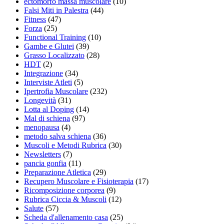
ectomorfo massa muscolare
(10)
Falsi Miti in Palestra
(44)
Fitness
(47)
Forza
(25)
Functional Training
(10)
Gambe e Glutei
(39)
Grasso Localizzato
(28)
HDT
(2)
Integrazione
(34)
Interviste Atleti
(5)
Ipertrofia Muscolare
(232)
Longevità
(31)
Lotta al Doping
(14)
Mal di schiena
(97)
menopausa
(4)
metodo salva schiena
(36)
Muscoli e Metodi Rubrica
(30)
Newsletters
(7)
pancia gonfia
(11)
Preparazione Atletica
(29)
Recupero Muscolare e Fisioterapia
(17)
Ricomposizione corporea
(9)
Rubrica Ciccia & Muscoli
(12)
Salute
(57)
Scheda d'allenamento casa
(25)