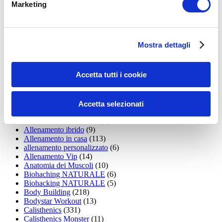
Marketing
15WORKOUT
(22)
35workout
(10)
Addominali
(99)
addominali scolpiti
(39)
Mostra dettagli
Alimentazione
(271)
Allenamenti con elastici
(26)
Allenamenti in Diretta
(30)
Accetta tutti i cookie
Allenamento
(1.800)
Allenamento aerobico
(16)
Allenamento Braccia
(9)
Allenamento con il TRX
(36)
Accetta selezionati
Allenamento Donne
(75)
Allenamento funzionale
(6)
Allenamento ibrido
(9)
Allenamento in casa
(113)
allenamento personalizzato
(6)
Allenamento Vip
(14)
Anatomia dei Muscoli
(10)
Biohaching NATURALE
(6)
Biohacking NATURALE
(5)
Body Building
(218)
Bodystar Workout
(13)
Calisthenics
(331)
Calisthenics Monster
(11)