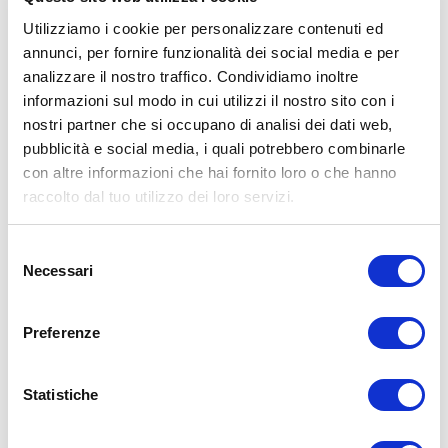
Utilizziamo i cookie per personalizzare contenuti ed
annunci, per fornire funzionalità dei social media e per
analizzare il nostro traffico. Condividiamo inoltre
informazioni sul modo in cui utilizzi il nostro sito con i
ALLENATI CON ME!
nostri partner che si occupano di analisi dei dati web,
pubblicità e social media, i quali potrebbero combinarle
con altre informazioni che hai fornito loro o che hanno
raccolto dal tuo utilizzo dei loro servizi.
Selezione
Necessari
del
consenso
Preferenze
Statistiche
LEGGI I MIEI ARTICOLI