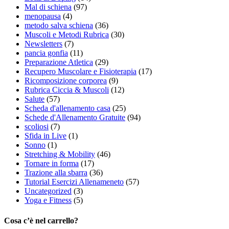
Mal di schiena
(97)
menopausa
(4)
metodo salva schiena
(36)
Muscoli e Metodi Rubrica
(30)
Newsletters
(7)
pancia gonfia
(11)
Preparazione Atletica
(29)
Recupero Muscolare e Fisioterapia
(17)
Ricomposizione corporea
(9)
Rubrica Ciccia & Muscoli
(12)
Salute
(57)
Scheda d'allenamento casa
(25)
Schede d'Allenamento Gratuite
(94)
scoliosi
(7)
Sfida in Live
(1)
Sonno
(1)
Stretching & Mobility
(46)
Tornare in forma
(17)
Trazione alla sbarra
(36)
Tutorial Esercizi Allenameneto
(57)
Uncategorized
(3)
Yoga e Fitness
(5)
Cosa c’è nel carrello?