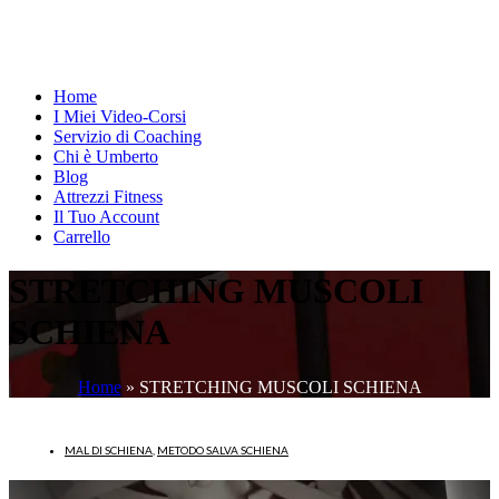
Home
I Miei Video-Corsi
Servizio di Coaching
Chi è Umberto
Blog
Attrezzi Fitness
Il Tuo Account
Carrello
STRETCHING MUSCOLI
SCHIENA
Home
»
STRETCHING MUSCOLI SCHIENA
MAL DI SCHIENA
,
METODO SALVA SCHIENA