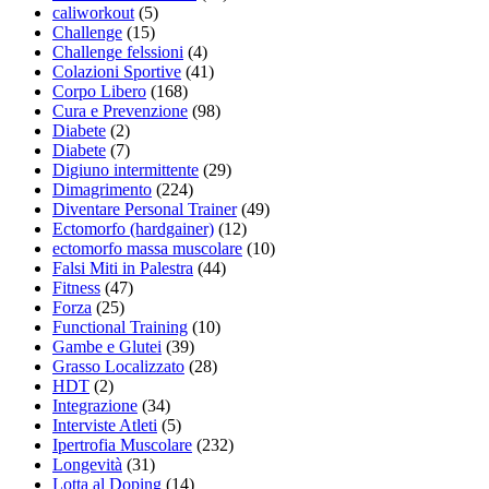
caliworkout
(5)
Challenge
(15)
Challenge felssioni
(4)
Colazioni Sportive
(41)
Corpo Libero
(168)
Cura e Prevenzione
(98)
Diabete
(2)
Diabete
(7)
Digiuno intermittente
(29)
Dimagrimento
(224)
Diventare Personal Trainer
(49)
Ectomorfo (hardgainer)
(12)
ectomorfo massa muscolare
(10)
Falsi Miti in Palestra
(44)
Fitness
(47)
Forza
(25)
Functional Training
(10)
Gambe e Glutei
(39)
Grasso Localizzato
(28)
HDT
(2)
Integrazione
(34)
Interviste Atleti
(5)
Ipertrofia Muscolare
(232)
Longevità
(31)
Lotta al Doping
(14)