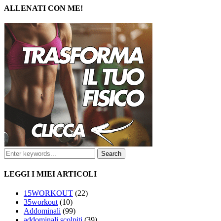
ALLENATI CON ME!
LEGGI I MIEI ARTICOLI
15WORKOUT
(22)
35workout
(10)
Addominali
(99)
addominali scolpiti
(39)