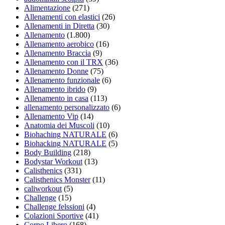
Alimentazione
(271)
Allenamenti con elastici
(26)
Allenamenti in Diretta
(30)
Allenamento
(1.800)
Allenamento aerobico
(16)
Allenamento Braccia
(9)
Allenamento con il TRX
(36)
Allenamento Donne
(75)
Allenamento funzionale
(6)
Allenamento ibrido
(9)
Allenamento in casa
(113)
allenamento personalizzato
(6)
Allenamento Vip
(14)
Anatomia dei Muscoli
(10)
Biohaching NATURALE
(6)
Biohacking NATURALE
(5)
Body Building
(218)
Bodystar Workout
(13)
Calisthenics
(331)
Calisthenics Monster
(11)
caliworkout
(5)
Challenge
(15)
Challenge felssioni
(4)
Colazioni Sportive
(41)
Corpo Libero
(168)