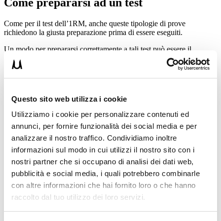
Come prepararsi ad un test
Come per il test dell’1RM, anche queste tipologie di prove
richiedono la giusta preparazione prima di essere eseguiti.
Un modo per prepararsi correttamente a tali test può essere il
ramping
:
Ramping nel 3RM:
nel ramping per il test 3RM possono
essere eseguite dalle 3 alle 5 serie di avvicinamento con
ripetizioni via via più basse;
Questo sito web utilizza i cookie
Ramping nel 5RM:
il ramping per il 5RM prevede poche
serie di avvicinamento, dalle 2 alle 4 serie. Anche in questo
Utilizziamo i cookie per personalizzare contenuti ed
caso si utilizzano intensità crescenti e ripetizioni decrescenti;
annunci, per fornire funzionalità dei social media e per
Ramping nel 10RM:
molto spesso per questo tipo di test,
date le base intensità, il solo riscaldamento specifico può
analizzare il nostro traffico. Condividiamo inoltre
bastare a preparare il fisico. Tuttavia è ottimale anche in
informazioni sul modo in cui utilizzi il nostro sito con i
questo test eseguire 2-3 serie di avvicinamento al carico da
nostri partner che si occupano di analisi dei dati web,
test.
pubblicità e social media, i quali potrebbero combinarle
con altre informazioni che hai fornito loro o che hanno
raccolto dal tuo utilizzo dei loro servizi.