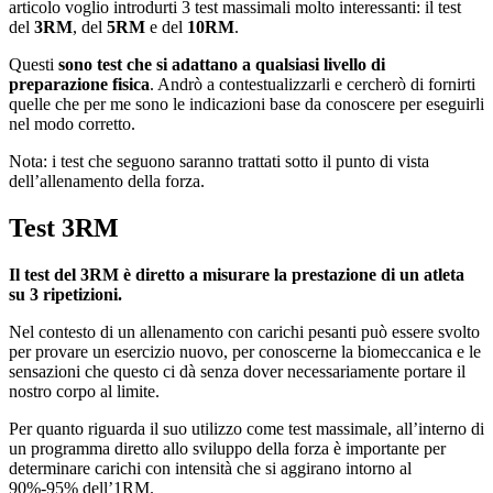
articolo voglio introdurti 3 test massimali molto interessanti: il test
del
3RM
, del
5RM
e del
10RM
.
Questi
sono test che si adattano a qualsiasi livello di
preparazione fisica
. Andrò a contestualizzarli e cercherò di fornirti
quelle che per me sono le indicazioni base da conoscere per eseguirli
nel modo corretto.
Nota: i test che seguono saranno trattati sotto il punto di vista
dell’allenamento della forza.
Test 3RM
Il test del 3RM è diretto a misurare la prestazione di un atleta
su 3 ripetizioni.
Nel contesto di un allenamento con carichi pesanti può essere svolto
per provare un esercizio nuovo, per conoscerne la biomeccanica e le
sensazioni che questo ci dà senza dover necessariamente portare il
nostro corpo al limite.
Per quanto riguarda il suo utilizzo come test massimale, all’interno di
un programma diretto allo sviluppo della forza è importante per
determinare carichi con intensità che si aggirano intorno al
90%-95% dell’1RM.