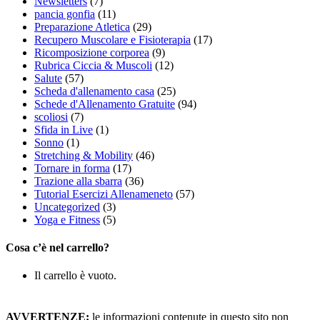
Newsletters
(7)
pancia gonfia
(11)
Preparazione Atletica
(29)
Recupero Muscolare e Fisioterapia
(17)
Ricomposizione corporea
(9)
Rubrica Ciccia & Muscoli
(12)
Salute
(57)
Scheda d'allenamento casa
(25)
Schede d'Allenamento Gratuite
(94)
scoliosi
(7)
Sfida in Live
(1)
Sonno
(1)
Stretching & Mobility
(46)
Tornare in forma
(17)
Trazione alla sbarra
(36)
Tutorial Esercizi Allenameneto
(57)
Uncategorized
(3)
Yoga e Fitness
(5)
Cosa c’è nel carrello?
Il carrello è vuoto.
AVVERTENZE:
le informazioni contenute in questo sito non