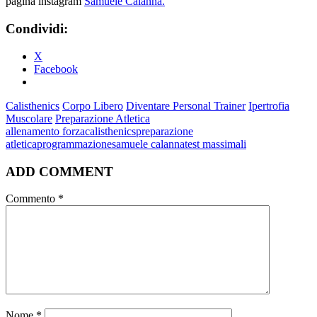
pagina instagram
Samuele Calanna.
Condividi:
X
Facebook
Calisthenics
Corpo Libero
Diventare Personal Trainer
Ipertrofia
Muscolare
Preparazione Atletica
allenamento forza
calisthenics
preparazione
atletica
programmazione
samuele calanna
test massimali
ADD COMMENT
Commento
*
Nome
*