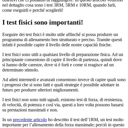
nel dettaglio cosa sono i test 3RM, 5RM e 10RM, quando farli,
come eseguirli e perché sceglierli!
I test fisici sono importanti!
Eseguire dei test fisici è molto utile affinché si possa produrre un
programma di allenamento ben strutturato e preciso. Tramite questi
infatti è possibile capire il livello delle nostre capacità fisiche.
I test fisici sono utili a qualsiasi livello di preparazione fisica. Ad un
principiante consentono di capire il livello di partenza, quindi dove
si hanno delle carenze, dove si è forti e come si reagisce ad un
determinato stimolo.
Ad atleti intermedi e avanzati consentono invece di capire quali sono
i progressi che si sono fatti e quali strategie è possibile adottare in
futuro per produrre ulteriori miglioramenti.
I test fisici non sono tutti uguali, esistono test di forza, di resistenza,
di velocità, di potenza e così via, questi a loro volta possono basarsi
su prestazioni massimali e non.
In un
precedente articolo
ho descritto il test dell’1RM, un test molto
importante per l’allenamento della forza massimale; perciò in questo