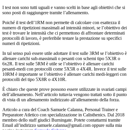
I test non sono tutti uguali e vanno scelti in base agli obiettivi che si
sono posti di raggiungere tramite l’allenamento.
Poiché il test dell’1RM non permette di calcolare con esattezza il
numero di ripetizioni massimali ad intensità minori, se l’obiettivo dei
test è trovare le intensità che ci permettono di affrontare determinati
protocolli di lavoro, è preferibile testare la prestazione su specifici
numeri di ripetizioni.
In tal senso può essere utile adottare il test sulle 3RM se l’obiettivo è
allenare carichi sub-massimali o pesanti con schemi tipo 5X3R o
6x2R. Il test sulle 5RM è utile se l’obiettivo è allenare carichi
pesanti-medi con protocolli come 5X5R o 4X4R. Invece il test sulle
10RM è importante se l’obiettivo è allenare carichi medi-leggeri con
protocolli del tipo 5X8R o 4X10R.
È chiaro che queste prove possono essere utilizzate in svariati campi
dell’allenamento. Nell’articolo tuttavia vengono trattati sotto il punto
di vista di un allenamento indirizzato all’allenamento della forza.
Articolo a cura del Coach Samuele Calanna, Personal Trainer e
Preparatore Atletico con specializzazione in Calisthenics. Dal 2018
membro dello staff giudici Burningate. Potete contattarmi tramite
Email all’indirizzo samuele.calanna@gmail.com oppure sulla mia