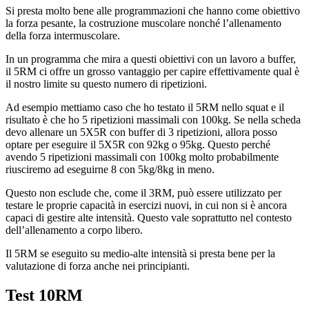
Si presta molto bene alle programmazioni che hanno come obiettivo
la forza pesante, la costruzione muscolare nonché l’allenamento
della forza intermuscolare.
In un programma che mira a questi obiettivi con un lavoro a buffer,
il 5RM ci offre un grosso vantaggio per capire effettivamente qual è
il nostro limite su questo numero di ripetizioni.
Ad esempio mettiamo caso che ho testato il 5RM nello squat e il
risultato è che ho 5 ripetizioni massimali con 100kg. Se nella scheda
devo allenare un 5X5R con buffer di 3 ripetizioni, allora posso
optare per eseguire il 5X5R con 92kg o 95kg. Questo perché
avendo 5 ripetizioni massimali con 100kg molto probabilmente
riusciremo ad eseguirne 8 con 5kg/8kg in meno.
Questo non esclude che, come il 3RM, può essere utilizzato per
testare le proprie capacità in esercizi nuovi, in cui non si è ancora
capaci di gestire alte intensità. Questo vale soprattutto nel contesto
dell’allenamento a corpo libero.
Il 5RM se eseguito su medio-alte intensità si presta bene per la
valutazione di forza anche nei principianti.
Test 10RM