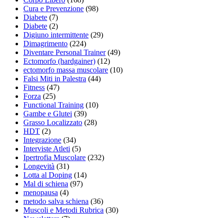
Cura e Prevenzione
(98)
Diabete
(7)
Diabete
(2)
Digiuno intermittente
(29)
Dimagrimento
(224)
Diventare Personal Trainer
(49)
Ectomorfo (hardgainer)
(12)
ectomorfo massa muscolare
(10)
Falsi Miti in Palestra
(44)
Fitness
(47)
Forza
(25)
Functional Training
(10)
Gambe e Glutei
(39)
Grasso Localizzato
(28)
HDT
(2)
Integrazione
(34)
Interviste Atleti
(5)
Ipertrofia Muscolare
(232)
Longevità
(31)
Lotta al Doping
(14)
Mal di schiena
(97)
menopausa
(4)
metodo salva schiena
(36)
Muscoli e Metodi Rubrica
(30)