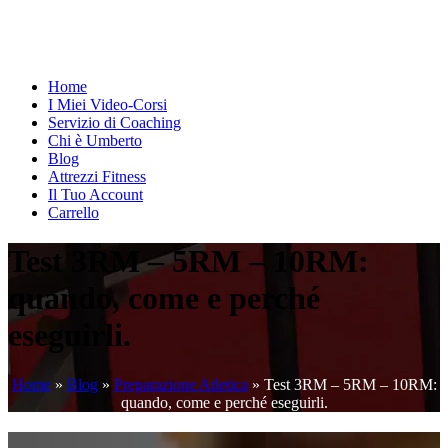
Home
I Miei Video-Corsi
Servizio di Coaching
Chi è Umberto
Blog
Attrezzi Fitness
Il Tuo Account
Carrello
Test 3RM – 5RM – 10RM:
quando, come e perché
eseguirli.
Home
»
Blog
»
Preparazione Atletica
»
Test 3RM – 5RM – 10RM:
quando, come e perché eseguirli.