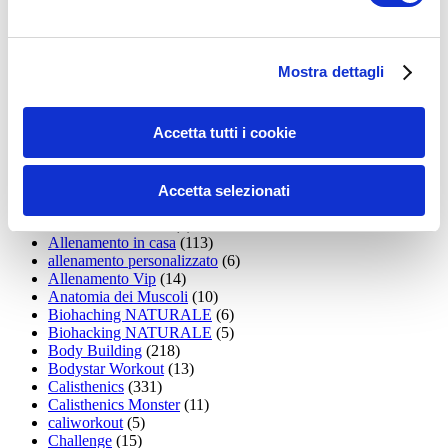
35workout
(10)
Addominali
(99)
addominali scolpiti
(39)
Alimentazione
(271)
Mostra dettagli
Allenamenti con elastici
(26)
Allenamenti in Diretta
(30)
Allenamento
(1.800)
Accetta tutti i cookie
Allenamento aerobico
(16)
Allenamento Braccia
(9)
Allenamento con il TRX
(36)
Allenamento Donne
(75)
Accetta selezionati
Allenamento funzionale
(6)
Allenamento ibrido
(9)
Allenamento in casa
(113)
allenamento personalizzato
(6)
Allenamento Vip
(14)
Anatomia dei Muscoli
(10)
Biohaching NATURALE
(6)
Biohacking NATURALE
(5)
Body Building
(218)
Bodystar Workout
(13)
Calisthenics
(331)
Calisthenics Monster
(11)
caliworkout
(5)
Challenge
(15)