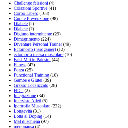
Challenge felssioni
(4)
Colazioni Sportive
(41)
Corpo Libero
(168)
Cura e Prevenzione
(98)
Diabete
(2)
Diabete
(7)
Digiuno intermittente
(29)
Dimagrimento
(224)
Diventare Personal Trainer
(49)
Ectomorfo (hardgainer)
(12)
ectomorfo massa muscolare
(10)
Falsi Miti in Palestra
(44)
Fitness
(47)
Forza
(25)
Functional Training
(10)
Gambe e Glutei
(39)
Grasso Localizzato
(28)
HDT
(2)
Integrazione
(34)
Interviste Atleti
(5)
Ipertrofia Muscolare
(232)
Longevità
(31)
Lotta al Doping
(14)
Mal di schiena
(97)
menopausa
(4)