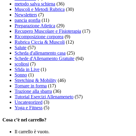
metodo salva schiena
(36)
Muscoli e Metodi Rubrica
(30)
Newsletters
(7)
pancia gonfia
(11)
Preparazione Atletica
(29)
Recupero Muscolare e Fisioterapia
(17)
Ricomposizione corporea
(9)
Rubrica Ciccia & Muscoli
(12)
Salute
(57)
Scheda d'allenamento casa
(25)
Schede d'Allenamento Gratuite
(94)
scoliosi
(7)
Sfida in Live
(1)
Sonno
(1)
Stretching & Mobility
(46)
Tornare in forma
(17)
Trazione alla sbarra
(36)
Tutorial Esercizi Allenameneto
(57)
Uncategorized
(3)
Yoga e Fitness
(5)
Cosa c’è nel carrello?
Il carrello è vuoto.