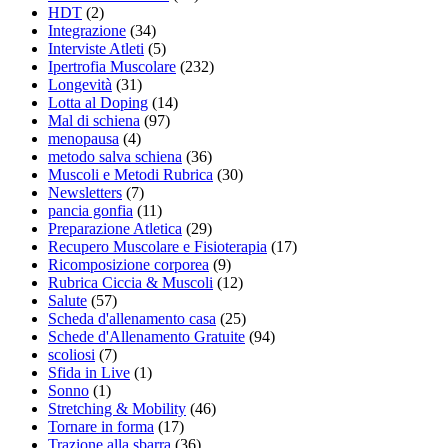
HDT
(2)
Integrazione
(34)
Interviste Atleti
(5)
Ipertrofia Muscolare
(232)
Longevità
(31)
Lotta al Doping
(14)
Mal di schiena
(97)
menopausa
(4)
metodo salva schiena
(36)
Muscoli e Metodi Rubrica
(30)
Newsletters
(7)
pancia gonfia
(11)
Preparazione Atletica
(29)
Recupero Muscolare e Fisioterapia
(17)
Ricomposizione corporea
(9)
Rubrica Ciccia & Muscoli
(12)
Salute
(57)
Scheda d'allenamento casa
(25)
Schede d'Allenamento Gratuite
(94)
scoliosi
(7)
Sfida in Live
(1)
Sonno
(1)
Stretching & Mobility
(46)
Tornare in forma
(17)
Trazione alla sbarra
(36)