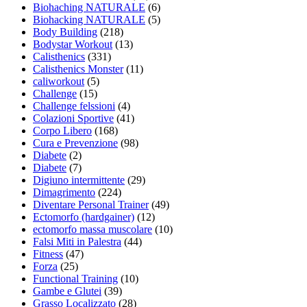
Biohaching NATURALE
(6)
Biohacking NATURALE
(5)
Body Building
(218)
Bodystar Workout
(13)
Calisthenics
(331)
Calisthenics Monster
(11)
caliworkout
(5)
Challenge
(15)
Challenge felssioni
(4)
Colazioni Sportive
(41)
Corpo Libero
(168)
Cura e Prevenzione
(98)
Diabete
(2)
Diabete
(7)
Digiuno intermittente
(29)
Dimagrimento
(224)
Diventare Personal Trainer
(49)
Ectomorfo (hardgainer)
(12)
ectomorfo massa muscolare
(10)
Falsi Miti in Palestra
(44)
Fitness
(47)
Forza
(25)
Functional Training
(10)
Gambe e Glutei
(39)
Grasso Localizzato
(28)