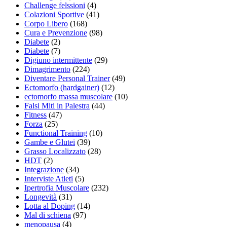
Challenge felssioni
(4)
Colazioni Sportive
(41)
Corpo Libero
(168)
Cura e Prevenzione
(98)
Diabete
(2)
Diabete
(7)
Digiuno intermittente
(29)
Dimagrimento
(224)
Diventare Personal Trainer
(49)
Ectomorfo (hardgainer)
(12)
ectomorfo massa muscolare
(10)
Falsi Miti in Palestra
(44)
Fitness
(47)
Forza
(25)
Functional Training
(10)
Gambe e Glutei
(39)
Grasso Localizzato
(28)
HDT
(2)
Integrazione
(34)
Interviste Atleti
(5)
Ipertrofia Muscolare
(232)
Longevità
(31)
Lotta al Doping
(14)
Mal di schiena
(97)
menopausa
(4)