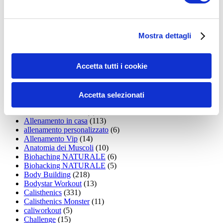
35workout
(10)
Addominali
(99)
addominali scolpiti
(39)
Alimentazione
(271)
Mostra dettagli
Allenamenti con elastici
(26)
Allenamenti in Diretta
(30)
Allenamento
(1.800)
Accetta tutti i cookie
Allenamento aerobico
(16)
Allenamento Braccia
(9)
Allenamento con il TRX
(36)
Allenamento Donne
(75)
Accetta selezionati
Allenamento funzionale
(6)
Allenamento ibrido
(9)
Allenamento in casa
(113)
allenamento personalizzato
(6)
Allenamento Vip
(14)
Anatomia dei Muscoli
(10)
Biohaching NATURALE
(6)
Biohacking NATURALE
(5)
Body Building
(218)
Bodystar Workout
(13)
Calisthenics
(331)
Calisthenics Monster
(11)
caliworkout
(5)
Challenge
(15)