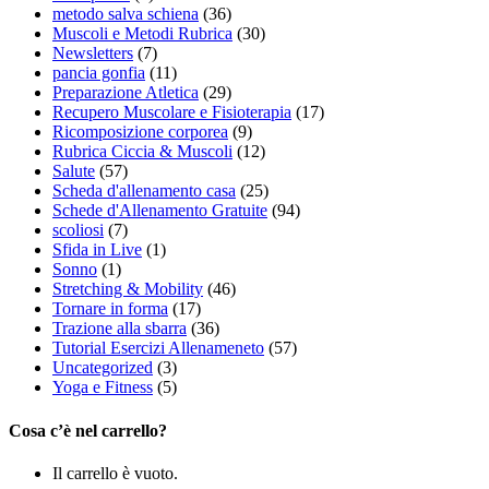
metodo salva schiena
(36)
Muscoli e Metodi Rubrica
(30)
Newsletters
(7)
pancia gonfia
(11)
Preparazione Atletica
(29)
Recupero Muscolare e Fisioterapia
(17)
Ricomposizione corporea
(9)
Rubrica Ciccia & Muscoli
(12)
Salute
(57)
Scheda d'allenamento casa
(25)
Schede d'Allenamento Gratuite
(94)
scoliosi
(7)
Sfida in Live
(1)
Sonno
(1)
Stretching & Mobility
(46)
Tornare in forma
(17)
Trazione alla sbarra
(36)
Tutorial Esercizi Allenameneto
(57)
Uncategorized
(3)
Yoga e Fitness
(5)
Cosa c’è nel carrello?
Il carrello è vuoto.