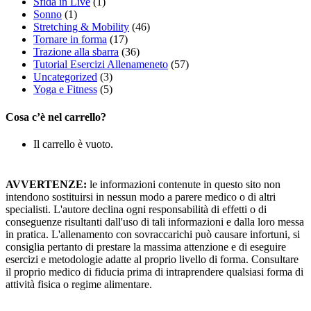
Sfida in Live
(1)
Sonno
(1)
Stretching & Mobility
(46)
Tornare in forma
(17)
Trazione alla sbarra
(36)
Tutorial Esercizi Allenameneto
(57)
Uncategorized
(3)
Yoga e Fitness
(5)
Cosa c’è nel carrello?
Il carrello è vuoto.
AVVERTENZE:
le informazioni contenute in questo sito non
intendono sostituirsi in nessun modo a parere medico o di altri
specialisti. L'autore declina ogni responsabilità di effetti o di
conseguenze risultanti dall'uso di tali informazioni e dalla loro messa
in pratica. L'allenamento con sovraccarichi può causare infortuni, si
consiglia pertanto di prestare la massima attenzione e di eseguire
esercizi e metodologie adatte al proprio livello di forma. Consultare
il proprio medico di fiducia prima di intraprendere qualsiasi forma di
attività fisica o regime alimentare.