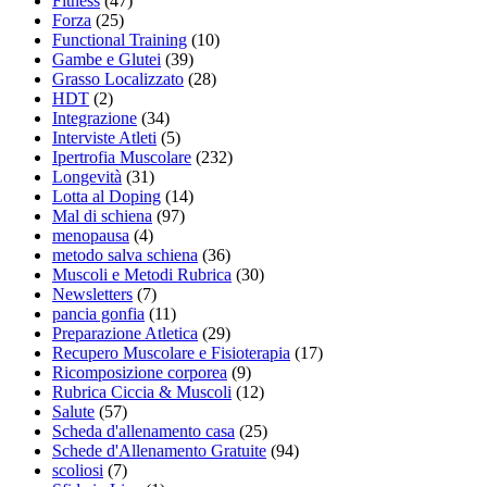
Fitness
(47)
Forza
(25)
Functional Training
(10)
Gambe e Glutei
(39)
Grasso Localizzato
(28)
HDT
(2)
Integrazione
(34)
Interviste Atleti
(5)
Ipertrofia Muscolare
(232)
Longevità
(31)
Lotta al Doping
(14)
Mal di schiena
(97)
menopausa
(4)
metodo salva schiena
(36)
Muscoli e Metodi Rubrica
(30)
Newsletters
(7)
pancia gonfia
(11)
Preparazione Atletica
(29)
Recupero Muscolare e Fisioterapia
(17)
Ricomposizione corporea
(9)
Rubrica Ciccia & Muscoli
(12)
Salute
(57)
Scheda d'allenamento casa
(25)
Schede d'Allenamento Gratuite
(94)
scoliosi
(7)