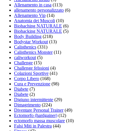
Allenamento in casa
(113)
allenamento personalizzato
(6)
Allenamento Vip
(14)
Anatomia dei Muscoli
(10)
Biohaching NATURALE
(6)
Biohacking NATURALE
(5)
Body Building
(218)
Bodystar Workout
(13)
Calisthenics
(331)
Calisthenics Monster
(11)
caliworkout
(5)
Challenge
(15)
Challenge felssioni
(4)
Colazioni Sportive
(41)
Corpo Libero
(168)
Cura e Prevenzione
(98)
Diabete
(7)
Diabete
(2)
Digiuno intermittente
(29)
Dimagrimento
(224)
Diventare Personal Trainer
(49)
Ectomorfo (hardgainer)
(12)
ectomorfo massa muscolare
(10)
Falsi Miti in Palestra
(44)