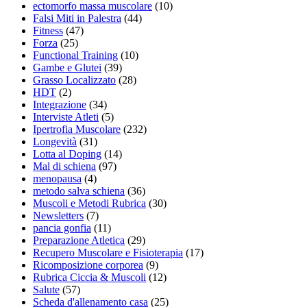
ectomorfo massa muscolare
(10)
Falsi Miti in Palestra
(44)
Fitness
(47)
Forza
(25)
Functional Training
(10)
Gambe e Glutei
(39)
Grasso Localizzato
(28)
HDT
(2)
Integrazione
(34)
Interviste Atleti
(5)
Ipertrofia Muscolare
(232)
Longevità
(31)
Lotta al Doping
(14)
Mal di schiena
(97)
menopausa
(4)
metodo salva schiena
(36)
Muscoli e Metodi Rubrica
(30)
Newsletters
(7)
pancia gonfia
(11)
Preparazione Atletica
(29)
Recupero Muscolare e Fisioterapia
(17)
Ricomposizione corporea
(9)
Rubrica Ciccia & Muscoli
(12)
Salute
(57)
Scheda d'allenamento casa
(25)