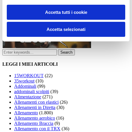
Accetta tutti i cookie
Accetta selezionati
LEGGI I MIEI ARTICOLI
15WORKOUT
(22)
35workout
(10)
Addominali
(99)
addominali scolpiti
(39)
Alimentazione
(271)
Allenamenti con elastici
(26)
Allenamenti in Diretta
(30)
Allenamento
(1.800)
Allenamento aerobico
(16)
Allenamento Braccia
(9)
Allenamento con il TRX
(36)