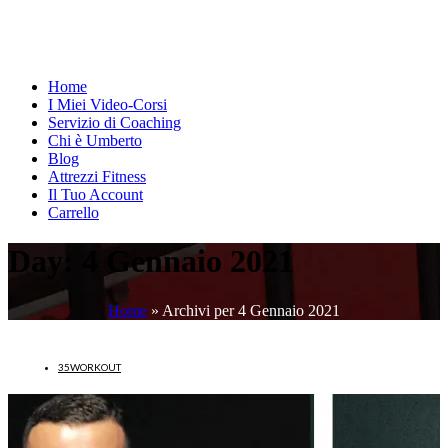
Home
I Miei Video-Corsi
Servizio di Coaching
Chi è Umberto
Blog
Attrezzi Fitness
Il Tuo Account
Carrello
Day:
4 Gennaio 2021
Home
»
Archivi per 4 Gennaio 2021
35WORKOUT