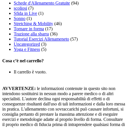
Schede d'Allenamento Gratuite
(94)
scoliosi
(7)
Sfida in Live
(1)
Sonno
(1)
Stretching & Mobility
(46)
Tornare in forma
(17)
Trazione alla sbarra
(36)
Tutorial Esercizi Allenameneto
(57)
Uncategorized
(3)
Yoga e Fitness
(5)
Cosa c’è nel carrello?
Il carrello è vuoto.
AVVERTENZE:
le informazioni contenute in questo sito non
intendono sostituirsi in nessun modo a parere medico o di altri
specialisti. L'autore declina ogni responsabilità di effetti o di
conseguenze risultanti dall'uso di tali informazioni e dalla loro messa
in pratica. L'allenamento con sovraccarichi può causare infortuni, si
consiglia pertanto di prestare la massima attenzione e di eseguire
esercizi e metodologie adatte al proprio livello di forma. Consultare
il proprio medico di fiducia prima di intraprendere qualsiasi forma di