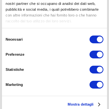
nostri partner che si occupano di analisi dei dati web,
15WORKOUT SCARICA ORA
pubblicità e social media, i quali potrebbero combinarle
con altre informazioni che hai fornito loro o che hanno
raccolto dal tuo utilizzo dei loro servizi.
Selezione
Necessari
del
consenso
Preferenze
Statistiche
ALLENATI CON ME!
Marketing
Mostra dettagli