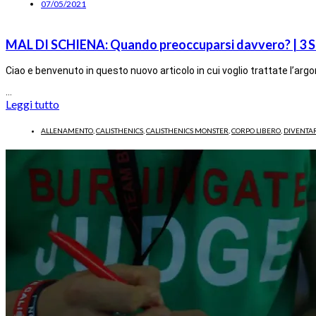
07/05/2021
MAL DI SCHIENA: Quando preoccuparsi davvero? | 3
Ciao e benvenuto in questo nuovo articolo in cui voglio trattate l’
…
Leggi tutto
ALLENAMENTO
,
CALISTHENICS
,
CALISTHENICS MONSTER
,
CORPO LIBERO
,
DIVENTA