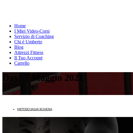
Home
I Miei Video-Corsi
Servizio di Coaching
Chi è Umberto
Blog
Attrezzi Fitness
Il Tuo Account
Carrello
Day:
7 Maggio 2021
METODO SALVA SCHIENA