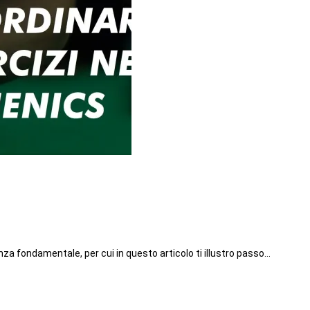
nza fondamentale, per cui in questo articolo ti illustro passo…