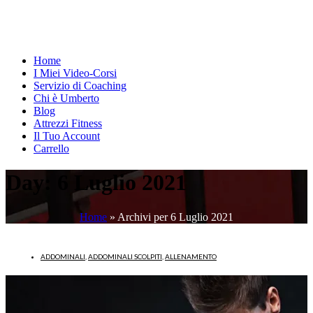
Home
I Miei Video-Corsi
Servizio di Coaching
Chi è Umberto
Blog
Attrezzi Fitness
Il Tuo Account
Carrello
Day:
6 Luglio 2021
Home
»
Archivi per 6 Luglio 2021
ADDOMINALI
,
ADDOMINALI SCOLPITI
,
ALLENAMENTO