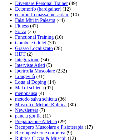
Diventare Personal Trainer
(49)
Ectomorfo (hardgainer)
(12)
ectomorfo massa muscolare
(10)
Falsi Miti in Palestra
(44)
Fitness
(47)
Forza
(25)
Functional Training
(10)
Gambe e Glutei
(39)
Grasso Localizzato
(28)
HDT
(2)
Integrazione
(34)
Interviste Atleti
(5)
Ipertrofia Muscolare
(232)
Longevità
(31)
Lotta al Doping
(14)
Mal di schiena
(97)
menopausa
(4)
metodo salva schiena
(36)
Muscoli e Metodi Rubrica
(30)
Newsletters
(7)
pancia gonfia
(11)
Preparazione Atletica
(29)
Recupero Muscolare e Fisioterapia
(17)
Ricomposizione corporea
(9)
Rubrica Ciccia & Muscoli
(12)