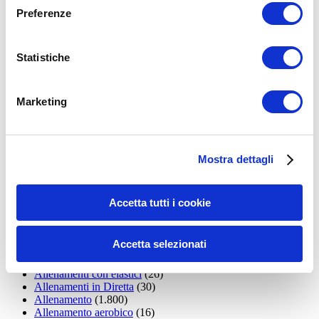
Preferenze
Statistiche
Marketing
Mostra dettagli
LEGGI I MIEI ARTICOLI
Accetta tutti i cookie
15WORKOUT
(22)
35workout
(10)
Addominali
(99)
Accetta selezionati
addominali scolpiti
(39)
Alimentazione
(271)
Allenamenti con elastici
(26)
Allenamenti in Diretta
(30)
Allenamento
(1.800)
Allenamento aerobico
(16)