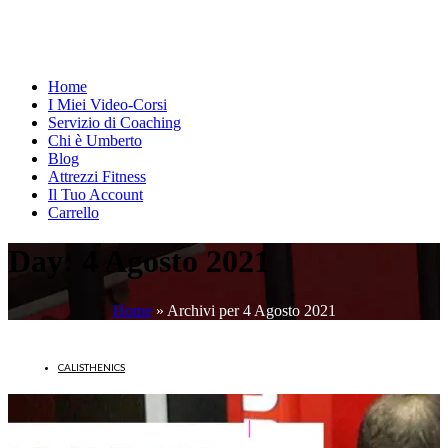
Home
I Miei Video-Corsi
Servizio di Coaching
Chi è Umberto
Blog
Attrezzi Fitness
Il Tuo Account
Carrello
Day:
4 Agosto 2021
Home
»
Archivi per 4 Agosto 2021
CALISTHENICS