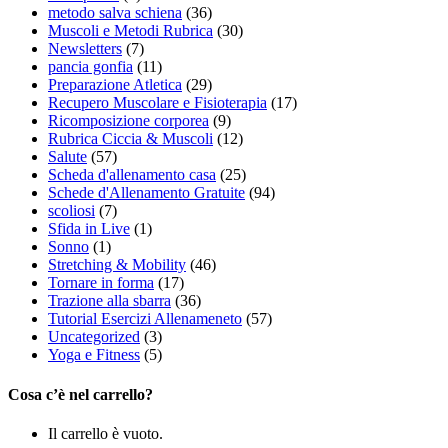
metodo salva schiena
(36)
Muscoli e Metodi Rubrica
(30)
Newsletters
(7)
pancia gonfia
(11)
Preparazione Atletica
(29)
Recupero Muscolare e Fisioterapia
(17)
Ricomposizione corporea
(9)
Rubrica Ciccia & Muscoli
(12)
Salute
(57)
Scheda d'allenamento casa
(25)
Schede d'Allenamento Gratuite
(94)
scoliosi
(7)
Sfida in Live
(1)
Sonno
(1)
Stretching & Mobility
(46)
Tornare in forma
(17)
Trazione alla sbarra
(36)
Tutorial Esercizi Allenameneto
(57)
Uncategorized
(3)
Yoga e Fitness
(5)
Cosa c’è nel carrello?
Il carrello è vuoto.