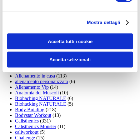
35workout
(10)
Addominali
(99)
addominali scolpiti
(39)
Alimentazione
(271)
Mostra dettagli
Allenamenti con elastici
(26)
Allenamenti in Diretta
(30)
Allenamento
(1.800)
Accetta tutti i cookie
Allenamento aerobico
(16)
Allenamento Braccia
(9)
Allenamento con il TRX
(36)
Allenamento Donne
(75)
Accetta selezionati
Allenamento funzionale
(6)
Allenamento ibrido
(9)
Allenamento in casa
(113)
allenamento personalizzato
(6)
Allenamento Vip
(14)
Anatomia dei Muscoli
(10)
Biohaching NATURALE
(6)
Biohacking NATURALE
(5)
Body Building
(218)
Bodystar Workout
(13)
Calisthenics
(331)
Calisthenics Monster
(11)
caliworkout
(5)
Challenge
(15)