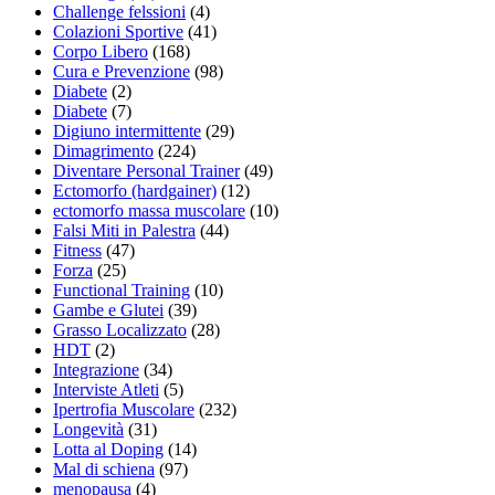
Challenge felssioni
(4)
Colazioni Sportive
(41)
Corpo Libero
(168)
Cura e Prevenzione
(98)
Diabete
(2)
Diabete
(7)
Digiuno intermittente
(29)
Dimagrimento
(224)
Diventare Personal Trainer
(49)
Ectomorfo (hardgainer)
(12)
ectomorfo massa muscolare
(10)
Falsi Miti in Palestra
(44)
Fitness
(47)
Forza
(25)
Functional Training
(10)
Gambe e Glutei
(39)
Grasso Localizzato
(28)
HDT
(2)
Integrazione
(34)
Interviste Atleti
(5)
Ipertrofia Muscolare
(232)
Longevità
(31)
Lotta al Doping
(14)
Mal di schiena
(97)
menopausa
(4)