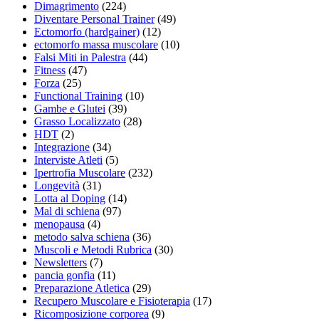
Dimagrimento
(224)
Diventare Personal Trainer
(49)
Ectomorfo (hardgainer)
(12)
ectomorfo massa muscolare
(10)
Falsi Miti in Palestra
(44)
Fitness
(47)
Forza
(25)
Functional Training
(10)
Gambe e Glutei
(39)
Grasso Localizzato
(28)
HDT
(2)
Integrazione
(34)
Interviste Atleti
(5)
Ipertrofia Muscolare
(232)
Longevità
(31)
Lotta al Doping
(14)
Mal di schiena
(97)
menopausa
(4)
metodo salva schiena
(36)
Muscoli e Metodi Rubrica
(30)
Newsletters
(7)
pancia gonfia
(11)
Preparazione Atletica
(29)
Recupero Muscolare e Fisioterapia
(17)
Ricomposizione corporea
(9)