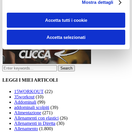
Mostra dettagli
Accetta tutti i cookie
Accetta selezionati
LEGGI I MIEI ARTICOLI
15WORKOUT
(22)
35workout
(10)
Addominali
(99)
addominali scolpiti
(39)
Alimentazione
(271)
Allenamenti con elastici
(26)
Allenamenti in Diretta
(30)
Allenamento
(1.800)