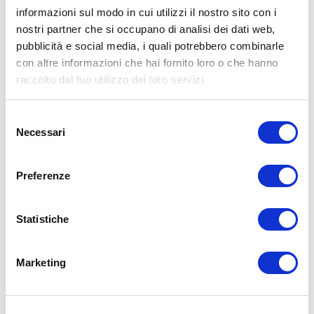
informazioni sul modo in cui utilizzi il nostro sito con i
nostri partner che si occupano di analisi dei dati web,
pubblicità e social media, i quali potrebbero combinarle
15WORKOUT SCARICA ORA
con altre informazioni che hai fornito loro o che hanno
raccolto dal tuo utilizzo dei loro servizi.
Selezione
Necessari
del
consenso
Preferenze
Statistiche
Marketing
ALLENATI CON ME!