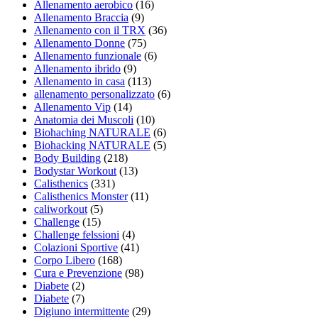
Allenamento aerobico
(16)
Allenamento Braccia
(9)
Allenamento con il TRX
(36)
Allenamento Donne
(75)
Allenamento funzionale
(6)
Allenamento ibrido
(9)
Allenamento in casa
(113)
allenamento personalizzato
(6)
Allenamento Vip
(14)
Anatomia dei Muscoli
(10)
Biohaching NATURALE
(6)
Biohacking NATURALE
(5)
Body Building
(218)
Bodystar Workout
(13)
Calisthenics
(331)
Calisthenics Monster
(11)
caliworkout
(5)
Challenge
(15)
Challenge felssioni
(4)
Colazioni Sportive
(41)
Corpo Libero
(168)
Cura e Prevenzione
(98)
Diabete
(2)
Diabete
(7)
Digiuno intermittente
(29)