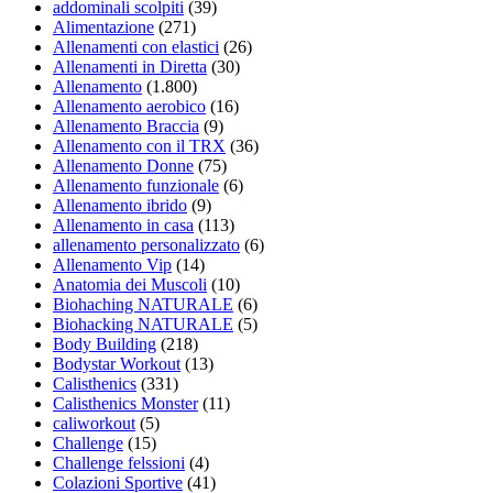
addominali scolpiti
(39)
Alimentazione
(271)
Allenamenti con elastici
(26)
Allenamenti in Diretta
(30)
Allenamento
(1.800)
Allenamento aerobico
(16)
Allenamento Braccia
(9)
Allenamento con il TRX
(36)
Allenamento Donne
(75)
Allenamento funzionale
(6)
Allenamento ibrido
(9)
Allenamento in casa
(113)
allenamento personalizzato
(6)
Allenamento Vip
(14)
Anatomia dei Muscoli
(10)
Biohaching NATURALE
(6)
Biohacking NATURALE
(5)
Body Building
(218)
Bodystar Workout
(13)
Calisthenics
(331)
Calisthenics Monster
(11)
caliworkout
(5)
Challenge
(15)
Challenge felssioni
(4)
Colazioni Sportive
(41)