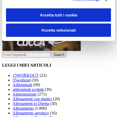
Accetta tutti i cookie
Accetta selezionati
LEGGI I MIEI ARTICOLI
15WORKOUT
(22)
35workout
(10)
Addominali
(99)
addominali scolpiti
(39)
Alimentazione
(271)
Allenamenti con elastici
(26)
Allenamenti in Diretta
(30)
Allenamento
(1.800)
Allenamento aerobico
(16)