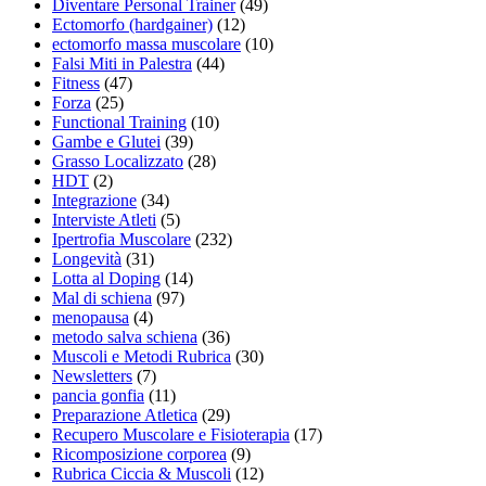
Diventare Personal Trainer
(49)
Ectomorfo (hardgainer)
(12)
ectomorfo massa muscolare
(10)
Falsi Miti in Palestra
(44)
Fitness
(47)
Forza
(25)
Functional Training
(10)
Gambe e Glutei
(39)
Grasso Localizzato
(28)
HDT
(2)
Integrazione
(34)
Interviste Atleti
(5)
Ipertrofia Muscolare
(232)
Longevità
(31)
Lotta al Doping
(14)
Mal di schiena
(97)
menopausa
(4)
metodo salva schiena
(36)
Muscoli e Metodi Rubrica
(30)
Newsletters
(7)
pancia gonfia
(11)
Preparazione Atletica
(29)
Recupero Muscolare e Fisioterapia
(17)
Ricomposizione corporea
(9)
Rubrica Ciccia & Muscoli
(12)