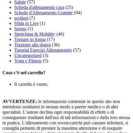
Salute
(57)
Scheda d'allenamento casa
(25)
Schede d'Allenamento Gratuite
(94)
scoliosi
(7)
Sfida in Live
(1)
Sonno
(1)
Stretching & Mobility
(46)
Tornare in forma
(17)
Trazione alla sbarra
(36)
Tutorial Esercizi Allenameneto
(57)
Uncategorized
(3)
Yoga e Fitness
(5)
Cosa c’è nel carrello?
Il carrello è vuoto.
AVVERTENZE:
le informazioni contenute in questo sito non
intendono sostituirsi in nessun modo a parere medico o di altri
specialisti. L'autore declina ogni responsabilità di effetti o di
conseguenze risultanti dall'uso di tali informazioni e dalla loro messa
in pratica. L'allenamento con sovraccarichi può causare infortuni, si
consiglia pertanto di prestare la massima attenzione e di eseguire