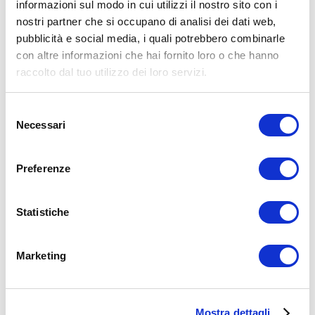
informazioni sul modo in cui utilizzi il nostro sito con i
nostri partner che si occupano di analisi dei dati web,
15WORKOUT SCARICA ORA
pubblicità e social media, i quali potrebbero combinarle
con altre informazioni che hai fornito loro o che hanno
raccolto dal tuo utilizzo dei loro servizi.
Selezione
Necessari
del
consenso
Preferenze
Statistiche
ALLENATI CON ME!
Marketing
Mostra dettagli