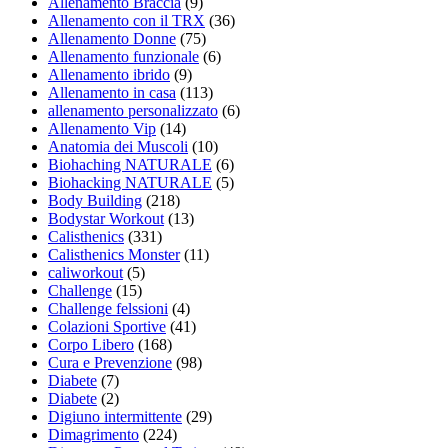
Allenamento Braccia
(9)
Allenamento con il TRX
(36)
Allenamento Donne
(75)
Allenamento funzionale
(6)
Allenamento ibrido
(9)
Allenamento in casa
(113)
allenamento personalizzato
(6)
Allenamento Vip
(14)
Anatomia dei Muscoli
(10)
Biohaching NATURALE
(6)
Biohacking NATURALE
(5)
Body Building
(218)
Bodystar Workout
(13)
Calisthenics
(331)
Calisthenics Monster
(11)
caliworkout
(5)
Challenge
(15)
Challenge felssioni
(4)
Colazioni Sportive
(41)
Corpo Libero
(168)
Cura e Prevenzione
(98)
Diabete
(7)
Diabete
(2)
Digiuno intermittente
(29)
Dimagrimento
(224)