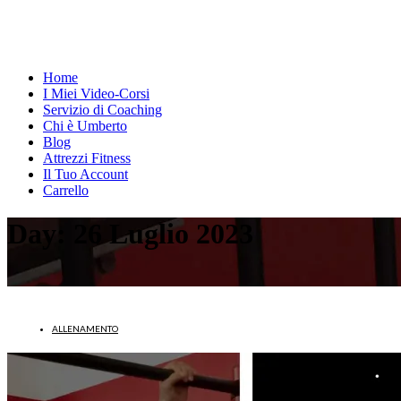
Home
I Miei Video-Corsi
Servizio di Coaching
Chi è Umberto
Blog
Attrezzi Fitness
Il Tuo Account
Carrello
Day:
26 Luglio 2023
ALLENAMENTO