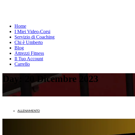
Home
I Miei Video-Corsi
Servizio di Coaching
Chi è Umberto
Blog
Attrezzi Fitness
Il Tuo Account
Carrello
Day:
20 Dicembre 2023
ALLENAMENTO