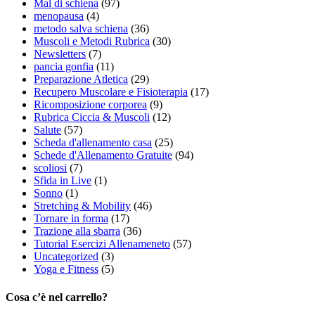
Mal di schiena
(97)
menopausa
(4)
metodo salva schiena
(36)
Muscoli e Metodi Rubrica
(30)
Newsletters
(7)
pancia gonfia
(11)
Preparazione Atletica
(29)
Recupero Muscolare e Fisioterapia
(17)
Ricomposizione corporea
(9)
Rubrica Ciccia & Muscoli
(12)
Salute
(57)
Scheda d'allenamento casa
(25)
Schede d'Allenamento Gratuite
(94)
scoliosi
(7)
Sfida in Live
(1)
Sonno
(1)
Stretching & Mobility
(46)
Tornare in forma
(17)
Trazione alla sbarra
(36)
Tutorial Esercizi Allenameneto
(57)
Uncategorized
(3)
Yoga e Fitness
(5)
Cosa c’è nel carrello?