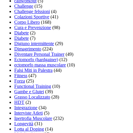
caliworkout
(5)
Challenge
(15)
Challenge felssioni
(4)
Colazioni Sportive
(41)
Corpo Libero
(168)
Cura e Prevenzione
(98)
Diabete
(2)
Diabete
(7)
Digiuno intermittente
(29)
Dimagrimento
(224)
Diventare Personal Trainer
(49)
Ectomorfo (hardgainer)
(12)
ectomorfo massa muscolare
(10)
Falsi Miti in Palestra
(44)
Fitness
(47)
Forza
(25)
Functional Training
(10)
Gambe e Glutei
(39)
Grasso Localizzato
(28)
HDT
(2)
Integrazione
(34)
Interviste Atleti
(5)
Ipertrofia Muscolare
(232)
Longevità
(31)
Lotta al Doping
(14)