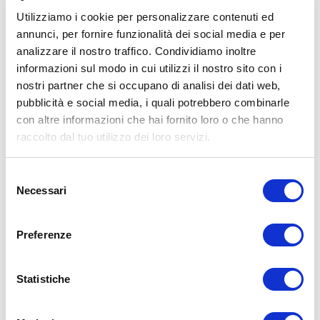
Utilizziamo i cookie per personalizzare contenuti ed
annunci, per fornire funzionalità dei social media e per
analizzare il nostro traffico. Condividiamo inoltre
ALLENATI CON ME!
informazioni sul modo in cui utilizzi il nostro sito con i
nostri partner che si occupano di analisi dei dati web,
pubblicità e social media, i quali potrebbero combinarle
con altre informazioni che hai fornito loro o che hanno
raccolto dal tuo utilizzo dei loro servizi.
Selezione
Necessari
del
consenso
Preferenze
Statistiche
LEGGI I MIEI ARTICOLI