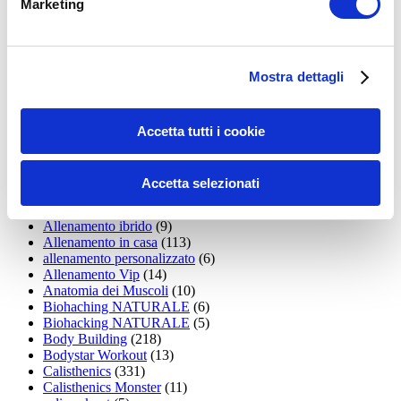
Marketing
15WORKOUT
(22)
35workout
(10)
Addominali
(99)
addominali scolpiti
(39)
Mostra dettagli
Alimentazione
(271)
Allenamenti con elastici
(26)
Allenamenti in Diretta
(30)
Allenamento
(1.800)
Accetta tutti i cookie
Allenamento aerobico
(16)
Allenamento Braccia
(9)
Allenamento con il TRX
(36)
Accetta selezionati
Allenamento Donne
(75)
Allenamento funzionale
(6)
Allenamento ibrido
(9)
Allenamento in casa
(113)
allenamento personalizzato
(6)
Allenamento Vip
(14)
Anatomia dei Muscoli
(10)
Biohaching NATURALE
(6)
Biohacking NATURALE
(5)
Body Building
(218)
Bodystar Workout
(13)
Calisthenics
(331)
Calisthenics Monster
(11)