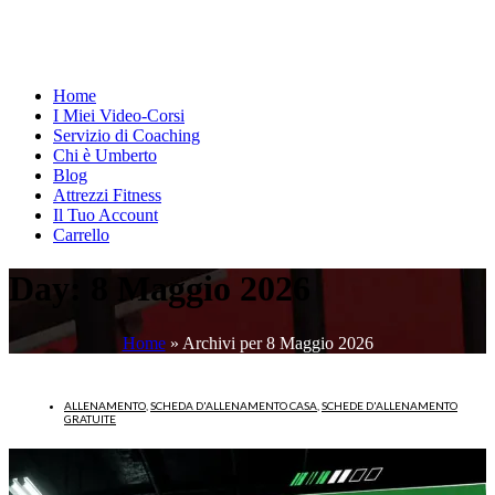
Home
I Miei Video-Corsi
Servizio di Coaching
Chi è Umberto
Blog
Attrezzi Fitness
Il Tuo Account
Carrello
Day:
8 Maggio 2026
Home
»
Archivi per 8 Maggio 2026
ALLENAMENTO
,
SCHEDA D'ALLENAMENTO CASA
,
SCHEDE D'ALLENAMENTO
GRATUITE