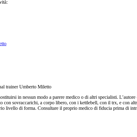
ità:
etto
nal trainer Umberto Miletto
ituirsi in nessun modo a parere medico o di altri specialisti. L’autore d
 con sovraccarichi, a corpo libero, con i kettlebell, con il trx, e con altr
o livello di forma. Consultare il proprio medico di fiducia prima di intr