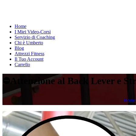
Home
I Miei Video-Corsi
Servizio di Coaching
Chi è Umberto
Blog
Attrezzi Fitness
Il Tuo Account
Carrello
⛔Attenzione al Back Lever e Str
Home