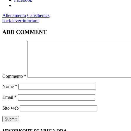
Facebook
Allenamento
Calisthenics
back lever
rinfortuni
ADD COMMENT
Commento
*
Nome
*
Email
*
Sito web
15WORKOUT SCARICA ORA