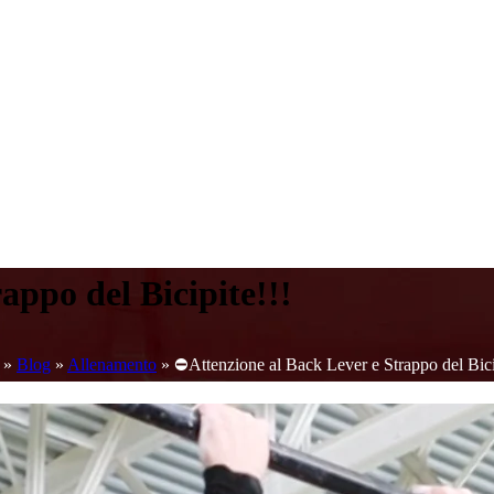
appo del Bicipite!!!
»
Blog
»
Allenamento
»
⛔Attenzione al Back Lever e Strappo del Bici