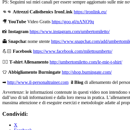
PS: Seguimi sui miei canali per essere sempre aggiornato sulle mie nov
👊👊
Attrezzi Calisthenics IronLink
https://ironlink.eu/
🎥
YouTube
Video Gratis
https://goo.gl/nANQ9q
📸
Instagram
https://www.instagram.com/umbertomiletto/
👻
Snapcha
t nome utente
https://www.snapchat.com/add/umbertomil
💪🏻
Facebook
https://www.facebook.com/milettoumberto/
🏋🏻
T-shirt Allenamento
http://umbertomiletto.com/le-mie-t-shirt/
👕
Abbigliamento Burningate
http://shop.burningate.com/
➡
http://www.il-personaltrainer.com
il Blog
di allenamento del perso
Avvertenze: le informazioni contenute in questi video non intendono sost
dall’uso di tali informazioni e dalla loro messa in pratica. L’allenamento
massima attenzione e di eseguire esercizi e metodologie adatte al propri
Condividi:
X