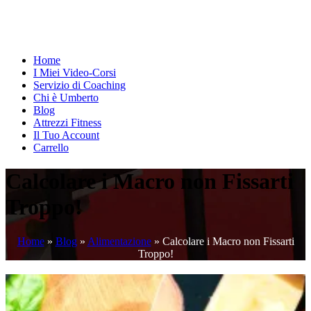
Home
I Miei Video-Corsi
Servizio di Coaching
Chi è Umberto
Blog
Attrezzi Fitness
Il Tuo Account
Carrello
Calcolare i Macro non Fissarti
Troppo!
Home
»
Blog
»
Alimentazione
»
Calcolare i Macro non Fissarti
Troppo!