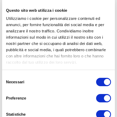
personal trainer Umberto Miletto
Questo sito web utilizza i cookie
Avvertenze: le informazioni contenute in questi video non intendono
sostituirsi in nessun modo a parere medico o di altri specialisti.
Utilizziamo i cookie per personalizzare contenuti ed
L’autore declina ogni responsabilità di effetti o di conseguenze
annunci, per fornire funzionalità dei social media e per
risultanti dall’uso di tali informazioni e dalla loro messa in pratica.
L’allenamento con sovraccarichi, a corpo libero, con i kettlebell, con
analizzare il nostro traffico. Condividiamo inoltre
il trx, e con altri attrezzi può causare infortuni, si consiglia pertanto
informazioni sul modo in cui utilizzi il nostro sito con i
di prestare la massima attenzione e di eseguire esercizi e
nostri partner che si occupano di analisi dei dati web,
metodologie adatte al proprio livello di forma. Consultare il proprio
medico di fiducia prima di intraprendere qualsiasi forma di attività
pubblicità e social media, i quali potrebbero combinarle
fisica o regime alimentare.
con altre informazioni che hai fornito loro o che hanno
raccolto dal tuo utilizzo dei loro servizi.
Condividi:
X
Selezione
Facebook
Necessari
del
consenso
Alimentazione
alimentazione
dieta
macronutrienti
marcos
Preferenze
ADD COMMENT
Statistiche