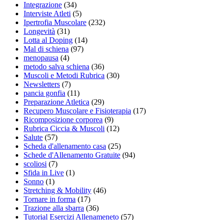
Integrazione
(34)
Interviste Atleti
(5)
Ipertrofia Muscolare
(232)
Longevità
(31)
Lotta al Doping
(14)
Mal di schiena
(97)
menopausa
(4)
metodo salva schiena
(36)
Muscoli e Metodi Rubrica
(30)
Newsletters
(7)
pancia gonfia
(11)
Preparazione Atletica
(29)
Recupero Muscolare e Fisioterapia
(17)
Ricomposizione corporea
(9)
Rubrica Ciccia & Muscoli
(12)
Salute
(57)
Scheda d'allenamento casa
(25)
Schede d'Allenamento Gratuite
(94)
scoliosi
(7)
Sfida in Live
(1)
Sonno
(1)
Stretching & Mobility
(46)
Tornare in forma
(17)
Trazione alla sbarra
(36)
Tutorial Esercizi Allenameneto
(57)