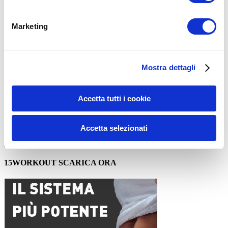
Commento
*
Marketing
Mostra dettagli
Nome
*
Accetta tutti i cookie
Email
*
Sito web
Accetta selezionati
15WORKOUT SCARICA ORA