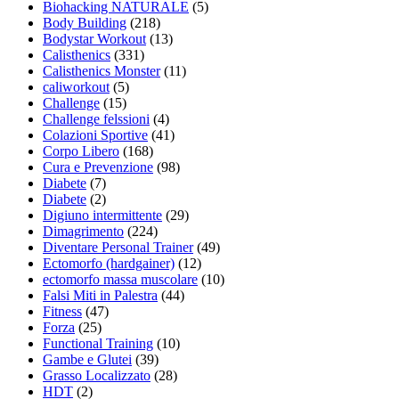
Biohacking NATURALE
(5)
Body Building
(218)
Bodystar Workout
(13)
Calisthenics
(331)
Calisthenics Monster
(11)
caliworkout
(5)
Challenge
(15)
Challenge felssioni
(4)
Colazioni Sportive
(41)
Corpo Libero
(168)
Cura e Prevenzione
(98)
Diabete
(7)
Diabete
(2)
Digiuno intermittente
(29)
Dimagrimento
(224)
Diventare Personal Trainer
(49)
Ectomorfo (hardgainer)
(12)
ectomorfo massa muscolare
(10)
Falsi Miti in Palestra
(44)
Fitness
(47)
Forza
(25)
Functional Training
(10)
Gambe e Glutei
(39)
Grasso Localizzato
(28)
HDT
(2)