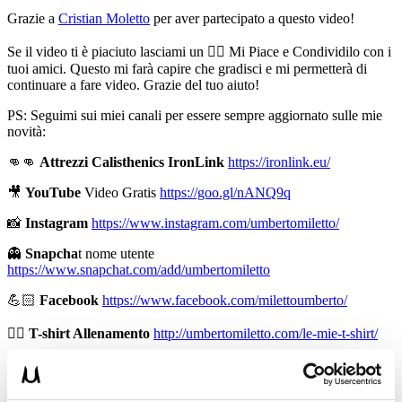
Grazie a
Cristian Moletto
per aver partecipato a questo video!
Se il video ti è piaciuto lasciami un 👍🏻 Mi Piace e Condividilo con i
tuoi amici. Questo mi farà capire che gradisci e mi permetterà di
continuare a fare video. Grazie del tuo aiuto!
PS: Seguimi sui miei canali per essere sempre aggiornato sulle mie
novità:
👊👊
Attrezzi Calisthenics IronLink
https://ironlink.eu/
🎥
YouTube
Video Gratis
https://goo.gl/nANQ9q
📸
Instagram
https://www.instagram.com/umbertomiletto/
👻
Snapcha
t nome utente
https://www.snapchat.com/add/umbertomiletto
💪🏻
Facebook
https://www.facebook.com/milettoumberto/
🏋🏻
T-shirt Allenamento
http://umbertomiletto.com/le-mie-t-shirt/
👕
Abbigliamento Burningate
http://shop.burningate.com/
➡
http://www.il-personaltrainer.com
il Blog
di allenamento del