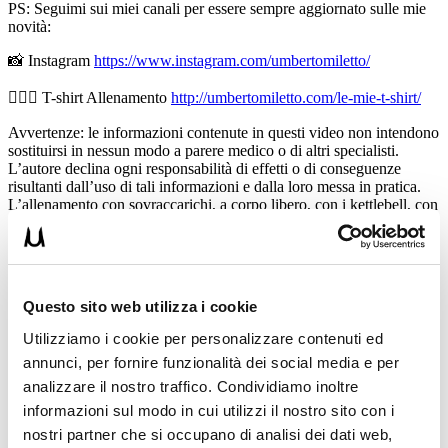
PS: Seguimi sui miei canali per essere sempre aggiornato sulle mie
novità:
📸 Instagram
https://www.instagram.com/umbertomiletto/
🏋🏻‍♂️ T-shirt Allenamento
http://umbertomiletto.com/le-mie-t-shirt/
Avvertenze: le informazioni contenute in questi video non intendono
sostituirsi in nessun modo a parere medico o di altri specialisti.
L’autore declina ogni responsabilità di effetti o di conseguenze
risultanti dall’uso di tali informazioni e dalla loro messa in pratica.
L’allenamento con sovraccarichi, a corpo libero, con i kettlebell, con
il trx, e con altri attrezzi può causare infortuni si consiglia pertanto di
prestare la massima attenzione e di eseguire esercizi e metodologie
adatte al proprio livello di forma. Consultare il proprio medico di
fiducia prima di intraprendere qualsiasi forma di attività fisica o
regime alimentare.
Questo sito web utilizza i cookie
Condividi:
Utilizziamo i cookie per personalizzare contenuti ed
annunci, per fornire funzionalità dei social media e per
X
analizzare il nostro traffico. Condividiamo inoltre
Facebook
informazioni sul modo in cui utilizzi il nostro sito con i
nostri partner che si occupano di analisi dei dati web,
Fitness