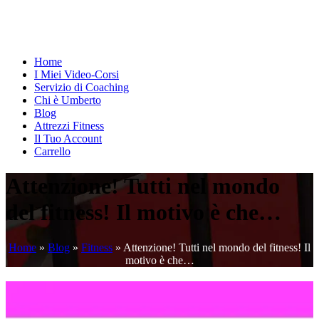
Home
I Miei Video-Corsi
Servizio di Coaching
Chi è Umberto
Blog
Attrezzi Fitness
Il Tuo Account
Carrello
Attenzione! Tutti nel mondo
del fitness! Il motivo è che…
Home
»
Blog
»
Fitness
»
Attenzione! Tutti nel mondo del fitness! Il
motivo è che…