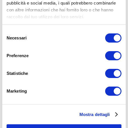
pubblicità e social media, i quali potrebbero combinarle
falsi miti
fitness
influencer
con altre informazioni che hai fornito loro o che hanno
ADD COMMENT
raccolto dal tuo utilizzo dei loro servizi.
Commento
*
Selezione
Necessari
del
consenso
Preferenze
Nome
*
Statistiche
Email
*
Marketing
Sito web
Mostra dettagli
15WORKOUT SCARICA ORA