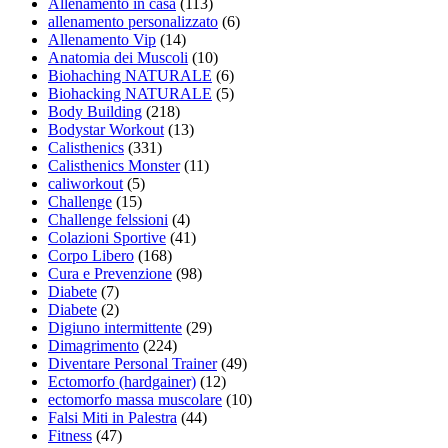
Allenamento in casa
(113)
allenamento personalizzato
(6)
Allenamento Vip
(14)
Anatomia dei Muscoli
(10)
Biohaching NATURALE
(6)
Biohacking NATURALE
(5)
Body Building
(218)
Bodystar Workout
(13)
Calisthenics
(331)
Calisthenics Monster
(11)
caliworkout
(5)
Challenge
(15)
Challenge felssioni
(4)
Colazioni Sportive
(41)
Corpo Libero
(168)
Cura e Prevenzione
(98)
Diabete
(7)
Diabete
(2)
Digiuno intermittente
(29)
Dimagrimento
(224)
Diventare Personal Trainer
(49)
Ectomorfo (hardgainer)
(12)
ectomorfo massa muscolare
(10)
Falsi Miti in Palestra
(44)
Fitness
(47)