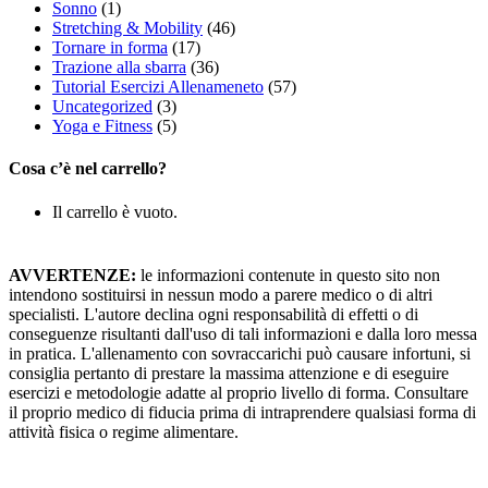
Sonno
(1)
Stretching & Mobility
(46)
Tornare in forma
(17)
Trazione alla sbarra
(36)
Tutorial Esercizi Allenameneto
(57)
Uncategorized
(3)
Yoga e Fitness
(5)
Cosa c’è nel carrello?
Il carrello è vuoto.
AVVERTENZE:
le informazioni contenute in questo sito non
intendono sostituirsi in nessun modo a parere medico o di altri
specialisti. L'autore declina ogni responsabilità di effetti o di
conseguenze risultanti dall'uso di tali informazioni e dalla loro messa
in pratica. L'allenamento con sovraccarichi può causare infortuni, si
consiglia pertanto di prestare la massima attenzione e di eseguire
esercizi e metodologie adatte al proprio livello di forma. Consultare
il proprio medico di fiducia prima di intraprendere qualsiasi forma di
attività fisica o regime alimentare.