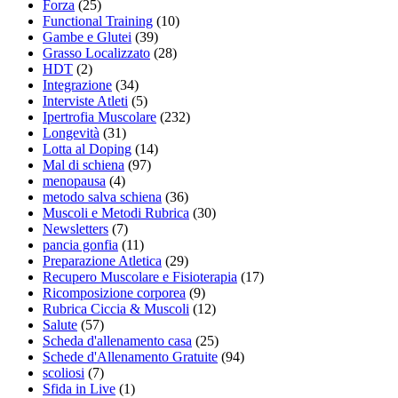
Forza
(25)
Functional Training
(10)
Gambe e Glutei
(39)
Grasso Localizzato
(28)
HDT
(2)
Integrazione
(34)
Interviste Atleti
(5)
Ipertrofia Muscolare
(232)
Longevità
(31)
Lotta al Doping
(14)
Mal di schiena
(97)
menopausa
(4)
metodo salva schiena
(36)
Muscoli e Metodi Rubrica
(30)
Newsletters
(7)
pancia gonfia
(11)
Preparazione Atletica
(29)
Recupero Muscolare e Fisioterapia
(17)
Ricomposizione corporea
(9)
Rubrica Ciccia & Muscoli
(12)
Salute
(57)
Scheda d'allenamento casa
(25)
Schede d'Allenamento Gratuite
(94)
scoliosi
(7)
Sfida in Live
(1)