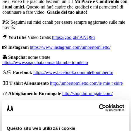
Se il video ti è piaciuto lasciami un 👍🏻
Mi Piace e Condividilo con
i tuoi amici.
Questo mi farà capire che gradisci e mi permetterà di
continuare a fare video.
Grazie del tuo aiuto!
PS:
Seguimi sui miei canali per essere sempre aggiornato sulle mie
novità:
🎥
YouTube
Video Gratis
https://goo.gl/nANQ9q
📸
Instagram
https://www.instagram.com/umbertomiletto/
👻
Snapcha
t nome utente
https://www.snapchat.com/add/umbertomiletto
💪🏻
Facebook
https://www.facebook.com/milettoumberto/
🏋🏻
T-shirt Allenamento
http://umbertomiletto.com/le-mie-t-shirt/
👕
Abbigliamento Burningate
http://shop.burningate.com/
➡️
http://www.il-personaltrainer.com
il Blog
di allenamento del
personal trainer Umberto Miletto
Avvertenze:
le informazioni contenute in questi video non
intendono sostituirsi in nessun modo a parere medico o di altri
Questo sito web utilizza i cookie