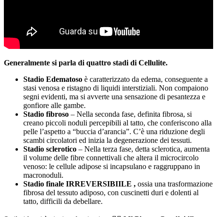
Generalmente si parla di quattro stadi di Cellulite.
Stadio Edematoso
è caratterizzato da edema, conseguente a
stasi venosa e ristagno di liquidi interstiziali. Non compaiono
segni evidenti, ma si avverte una sensazione di pesantezza e
gonfiore alle gambe.
Stadio fibroso
– Nella seconda fase, definita fibrosa, si
creano piccoli noduli percepibili al tatto, che conferiscono alla
pelle l’aspetto a “buccia d’arancia”. C’è una riduzione degli
scambi circolatori ed inizia la degenerazione dei tessuti.
Stadio sclerotico
– Nella terza fase, detta sclerotica, aumenta
il volume delle fibre connettivali che altera il microcircolo
venoso: le cellule adipose si incapsulano e raggruppano in
macronoduli.
Stadio finale IRREVERSIBIILE ,
ossia una trasformazione
fibrosa del tessuto adiposo, con cuscinetti duri e dolenti al
tatto, difficili da debellare.