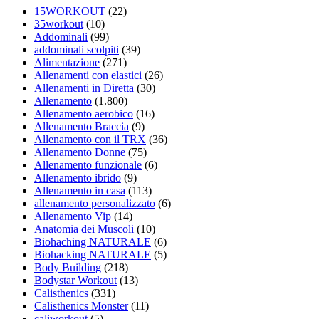
15WORKOUT
(22)
35workout
(10)
Addominali
(99)
addominali scolpiti
(39)
Alimentazione
(271)
Allenamenti con elastici
(26)
Allenamenti in Diretta
(30)
Allenamento
(1.800)
Allenamento aerobico
(16)
Allenamento Braccia
(9)
Allenamento con il TRX
(36)
Allenamento Donne
(75)
Allenamento funzionale
(6)
Allenamento ibrido
(9)
Allenamento in casa
(113)
allenamento personalizzato
(6)
Allenamento Vip
(14)
Anatomia dei Muscoli
(10)
Biohaching NATURALE
(6)
Biohacking NATURALE
(5)
Body Building
(218)
Bodystar Workout
(13)
Calisthenics
(331)
Calisthenics Monster
(11)
caliworkout
(5)