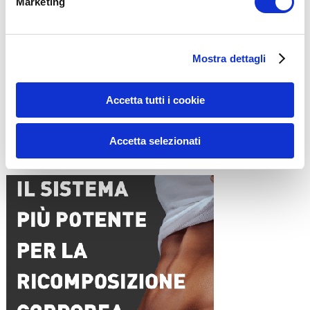
Marketing
Nome
*
Mostra dettagli
Email
*
Sito web
Accetta tutti i cookie
Accetta selezionati
15WORKOUT SCARICA ORA