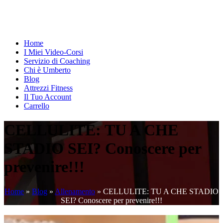
Home
I Miei Video-Corsi
Servizio di Coaching
Chi è Umberto
Blog
Attrezzi Fitness
Il Tuo Account
Carrello
CELLULITE: TU A CHE
STADIO SEI? Conoscere per
prevenire!!!
Home
»
Blog
»
Allenamento
»
CELLULITE: TU A CHE STADIO
SEI? Conoscere per prevenire!!!