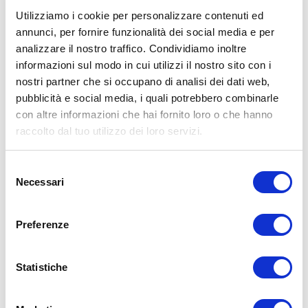
specialisti. L’autore declina ogni responsabilità di effetti o di
conseguenze risultanti dall’uso di tali informazioni e dalla loro messa
Utilizziamo i cookie per personalizzare contenuti ed
in pratica. L’allenamento con sovraccarichi, a corpo libero, con i
annunci, per fornire funzionalità dei social media e per
kettlebell, con il trx, e con altri attrezzi può causare infortuni, si
analizzare il nostro traffico. Condividiamo inoltre
consiglia pertanto di prestare la massima attenzione e di eseguire
esercizi e metodologie adatte al proprio livello di forma. Consultare
informazioni sul modo in cui utilizzi il nostro sito con i
il proprio medico di fiducia prima di intraprendere qualsiasi forma di
nostri partner che si occupano di analisi dei dati web,
attività fisica o regime alimentare.
pubblicità e social media, i quali potrebbero combinarle
Condividi:
con altre informazioni che hai fornito loro o che hanno
raccolto dal tuo utilizzo dei loro servizi.
X
Facebook
Selezione
Necessari
del
Allenamento
consenso
ADD COMMENT
Preferenze
Commento
*
Statistiche