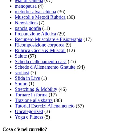
Mal di schiena
(97)
menopausa
(4)
metodo salva schiena
(36)
Muscoli e Metodi Rubrica
(30)
Newsletters
(7)
pancia gonfia
(11)
Preparazione Atletica
(29)
Recupero Muscolare e Fisioterapia
(17)
Ricomposizione corporea
(9)
Rubrica Ciccia & Muscoli
(12)
Salute
(57)
Scheda d'allenamento casa
(25)
Schede d'Allenamento Gratuite
(94)
scoliosi
(7)
Sfida in Live
(1)
Sonno
(1)
Stretching & Mobility
(46)
Tornare in forma
(17)
Trazione alla sbarra
(36)
Tutorial Esercizi Allenameneto
(57)
Uncategorized
(3)
Yoga e Fitness
(5)
Cosa c’è nel carrello?