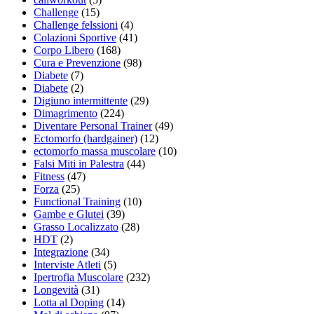
Challenge
(15)
Challenge felssioni
(4)
Colazioni Sportive
(41)
Corpo Libero
(168)
Cura e Prevenzione
(98)
Diabete
(7)
Diabete
(2)
Digiuno intermittente
(29)
Dimagrimento
(224)
Diventare Personal Trainer
(49)
Ectomorfo (hardgainer)
(12)
ectomorfo massa muscolare
(10)
Falsi Miti in Palestra
(44)
Fitness
(47)
Forza
(25)
Functional Training
(10)
Gambe e Glutei
(39)
Grasso Localizzato
(28)
HDT
(2)
Integrazione
(34)
Interviste Atleti
(5)
Ipertrofia Muscolare
(232)
Longevità
(31)
Lotta al Doping
(14)