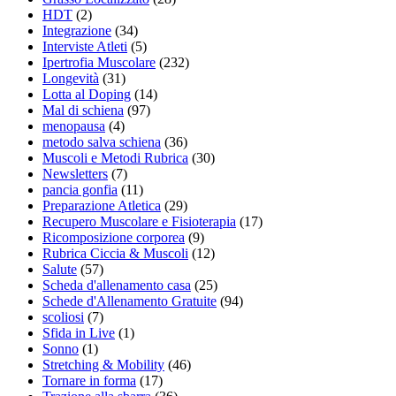
HDT
(2)
Integrazione
(34)
Interviste Atleti
(5)
Ipertrofia Muscolare
(232)
Longevità
(31)
Lotta al Doping
(14)
Mal di schiena
(97)
menopausa
(4)
metodo salva schiena
(36)
Muscoli e Metodi Rubrica
(30)
Newsletters
(7)
pancia gonfia
(11)
Preparazione Atletica
(29)
Recupero Muscolare e Fisioterapia
(17)
Ricomposizione corporea
(9)
Rubrica Ciccia & Muscoli
(12)
Salute
(57)
Scheda d'allenamento casa
(25)
Schede d'Allenamento Gratuite
(94)
scoliosi
(7)
Sfida in Live
(1)
Sonno
(1)
Stretching & Mobility
(46)
Tornare in forma
(17)