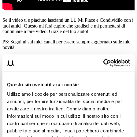
Se il video ti è piaciuto lasciami un 👍🏻 Mi Piace e Condividilo con i
tuoi amici. Questo mi farà capire che gradisci e mi permetterà di
continuare a fare video. Grazie del tuo aiuto!
PS: Seguimi sui miei canali per essere sempre aggiornato sulle mie
novità:
👊👊
Attrezzi Calisthenics IronLink
https://ironlink.eu/
🎥
YouTube
Video Gratis
https://goo.gl/nANQ9q
📸
Instagram
https://www.instagram.com/umbertomiletto/
Questo sito web utilizza i cookie
👻
Snapcha
t nome utente
Utilizziamo i cookie per personalizzare contenuti ed
https://www.snapchat.com/add/umbertomiletto
annunci, per fornire funzionalità dei social media e per
💪🏻
Facebook
https://www.facebook.com/milettoumberto/
analizzare il nostro traffico. Condividiamo inoltre
🏋🏻
T-shirt Allenamento
http://umbertomiletto.com/le-mie-t-shirt/
informazioni sul modo in cui utilizzi il nostro sito con i
nostri partner che si occupano di analisi dei dati web,
👕
Abbigliamento Burningate
http://shop.burningate.com/
pubblicità e social media, i quali potrebbero combinarle