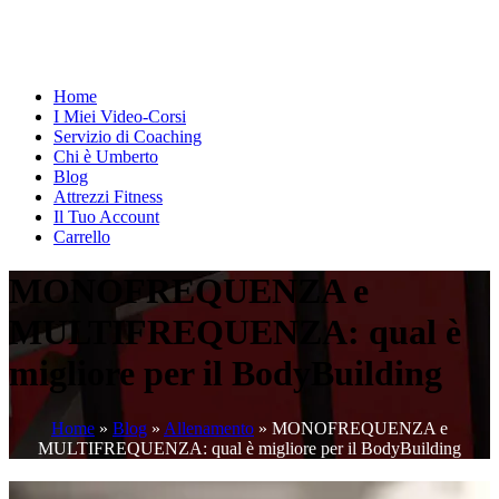
Home
I Miei Video-Corsi
Servizio di Coaching
Chi è Umberto
Blog
Attrezzi Fitness
Il Tuo Account
Carrello
MONOFREQUENZA e
MULTIFREQUENZA: qual è
migliore per il BodyBuilding
Home
»
Blog
»
Allenamento
»
MONOFREQUENZA e
MULTIFREQUENZA: qual è migliore per il BodyBuilding