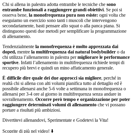
Chi si allena in palestra adotta entrambe le tecniche che
sono
entrambe funzionali a raggiungere grandi obiettivi
. Se poi si
osserva bene,
la monofrequenza pura non esiste:
ogni volta che
eseguiamo un esercizio sono tanti i muscoli che intervengono
secondariamente, basti pensare allo squat o alla panca piana. Si
distinguono questi due metodi per semplificare la programmazione
di allenamento.
Tendenzialmente
la monofrequenza è molto apprezzata dai
doped,
mentre
la multifrequenza dai natural bodybuilder
o da
chi utilizza l’allenamento in palestra per
migliorare le performance
sportive
. Infatti l’allenamento in multifrequenza richiede tempi di
recupero più brevi e quindi un mino affaticamento generale.
È difficile dire quale dei due approcci sia migliore
, perché in
realtà chi si allena con alti volumi pianifica tutto al dettaglio ed è
possibile allenarsi anche 5-6 volte a settimana in monofrequenza o
allenarsi per 3-4 ore al giorno in multifrequenza senza andare in
sovrallenamento.
Occorre però tempo e organizzazione per poter
raggiungere determinati volumi di allenamento
che vi possano
portare a risultati più ambiziosi.
Divertitevi allenandovi, Sperimentate e Godetevi la Vita!
Scoprite di più nel video! ⬇️