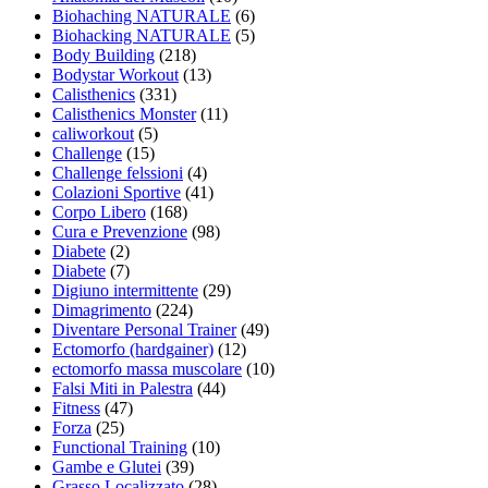
Biohaching NATURALE
(6)
Biohacking NATURALE
(5)
Body Building
(218)
Bodystar Workout
(13)
Calisthenics
(331)
Calisthenics Monster
(11)
caliworkout
(5)
Challenge
(15)
Challenge felssioni
(4)
Colazioni Sportive
(41)
Corpo Libero
(168)
Cura e Prevenzione
(98)
Diabete
(2)
Diabete
(7)
Digiuno intermittente
(29)
Dimagrimento
(224)
Diventare Personal Trainer
(49)
Ectomorfo (hardgainer)
(12)
ectomorfo massa muscolare
(10)
Falsi Miti in Palestra
(44)
Fitness
(47)
Forza
(25)
Functional Training
(10)
Gambe e Glutei
(39)
Grasso Localizzato
(28)