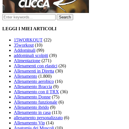
LEGGI I MIEI ARTICOLI
15WORKOUT
(22)
35workout
(10)
Addominali
(99)
addominali scolpiti
(39)
Alimentazione
(271)
Allenamenti con elastici
(26)
Allenamenti in Diretta
(30)
Allenamento
(1.800)
Allenamento aerobico
(16)
Allenamento Braccia
(9)
Allenamento con il TRX
(36)
Allenamento Donne
(75)
Allenamento funzionale
(6)
Allenamento ibrido
(9)
Allenamento in casa
(113)
allenamento personalizzato
(6)
Allenamento Vip
(14)
Anatomia dei Muscoli
(10)