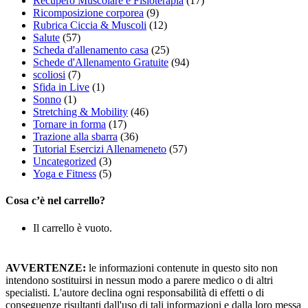
Recupero Muscolare e Fisioterapia
(17)
Ricomposizione corporea
(9)
Rubrica Ciccia & Muscoli
(12)
Salute
(57)
Scheda d'allenamento casa
(25)
Schede d'Allenamento Gratuite
(94)
scoliosi
(7)
Sfida in Live
(1)
Sonno
(1)
Stretching & Mobility
(46)
Tornare in forma
(17)
Trazione alla sbarra
(36)
Tutorial Esercizi Allenameneto
(57)
Uncategorized
(3)
Yoga e Fitness
(5)
Cosa c’è nel carrello?
Il carrello è vuoto.
AVVERTENZE:
le informazioni contenute in questo sito non
intendono sostituirsi in nessun modo a parere medico o di altri
specialisti. L'autore declina ogni responsabilità di effetti o di
conseguenze risultanti dall'uso di tali informazioni e dalla loro messa