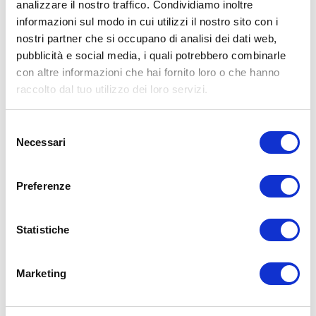
analizzare il nostro traffico. Condividiamo inoltre
Condividi:
informazioni sul modo in cui utilizzi il nostro sito con i
nostri partner che si occupano di analisi dei dati web,
X
Facebook
pubblicità e social media, i quali potrebbero combinarle
con altre informazioni che hai fornito loro o che hanno
raccolto dal tuo utilizzo dei loro servizi.
Allenamento
testosterone
Selezione
ADD COMMENT
Necessari
del
Commento
*
consenso
Preferenze
Statistiche
Marketing
Nome
*
Email
*