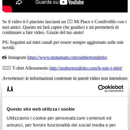
Se il video ti è piaciuto lasciami un 👍🏻 Mi Piace e Condividilo con i
tuoi amici. Questo mi farà capire che gradisci e mi permetterà di
continuare a fare video. Grazie del tuo aiuto!
PS: Seguimi sui miei canali per essere sempre aggiornato sulle mie
novità:
📸 Instagram
https://www.instagram.com/umbertomiletto/
🏋🏻‍♂️ T-shirt Allenamento
http://umbertomiletto.com/le-mie-t-shirt/
Avvertenze: le informazioni contenute in questi video non intendono
sostituirsi in nessun modo a parere medico o di altri specialisti.
L’autore declina ogni responsabilità di effetti o di conseguenze
risultanti dall’uso di tali informazioni e dalla loro messa in pratica.
L’allenamento con sovraccarichi, a corpo libero, con i kettlebell, con
il trx, e con altri attrezzi può causare infortuni si consiglia pertanto di
Questo sito web utilizza i cookie
prestare la massima attenzione e di eseguire esercizi e metodologie
adatte al proprio livello di forma. Consultare il proprio medico di
Utilizziamo i cookie per personalizzare contenuti ed
fiducia prima di intraprendere qualsiasi forma di attività fisica o
annunci, per fornire funzionalità dei social media e per
regime alimentare.