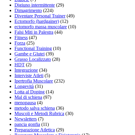
Digiuno intermittente
(29)
Dimagrimento
(224)
Diventare Personal Trainer
(49)
Ectomorfo (hardgainer)
(12)
ectomorfo massa muscolare
(10)
Falsi Miti in Palestra
(44)
Fitness
(47)
Forza
(25)
Functional Training
(10)
Gambe e Glutei
(39)
Grasso Localizzato
(28)
HDT
(2)
Integrazione
(34)
Interviste Atleti
(5)
Ipertrofia Muscolare
(232)
Longevità
(31)
Lotta al Doping
(14)
Mal di schiena
(97)
menopausa
(4)
metodo salva schiena
(36)
Muscoli e Metodi Rubrica
(30)
Newsletters
(7)
pancia gonfia
(11)
Preparazione Atletica
(29)