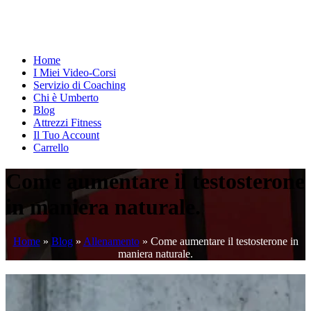
Home
I Miei Video-Corsi
Servizio di Coaching
Chi è Umberto
Blog
Attrezzi Fitness
Il Tuo Account
Carrello
Come aumentare il testosterone
in maniera naturale.
Home
»
Blog
»
Allenamento
»
Come aumentare il testosterone in
maniera naturale.