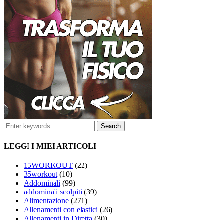
LEGGI I MIEI ARTICOLI
15WORKOUT
(22)
35workout
(10)
Addominali
(99)
addominali scolpiti
(39)
Alimentazione
(271)
Allenamenti con elastici
(26)
Allenamenti in Diretta
(30)