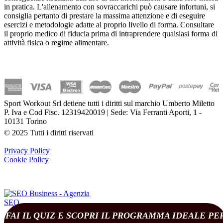
in pratica. L'allenamento con sovraccarichi può causare infortuni, si
consiglia pertanto di prestare la massima attenzione e di eseguire
esercizi e metodologie adatte al proprio livello di forma. Consultare
il proprio medico di fiducia prima di intraprendere qualsiasi forma di
attività fisica o regime alimentare.
Sport Workout Srl detiene tutti i diritti sul marchio Umberto Miletto
P. Iva e Cod Fisc. 12319420019 | Sede: Via Ferranti Aporti, 1 -
10131 Torino
© 2025 Tutti i diritti riservati
Privacy Policy
Cookie Policy
FAI IL QUIZ E SCOPRI IL PROGRAMMA IDEALE PE
(
0
)