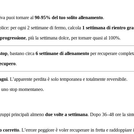
iva puoi tornare al
90-95% del tuo solito allenamento
.
plice: per ogni 2 settimane di fermo, calcola
1 settimana di rientro gr
 progressione
, più la settimana dolce, per tornare quasi al 100%.
stop
, bastano circa
6 settimane di allenamento
per recuperare completa
recupero
.
agni
. L’apparente perdita è solo temporanea e totalmente reversibile.
 o uno stop momentaneo.
 gruppi principali almeno
due volte a settimana
. Dopo 36–48 ore la sinte
ro corretto
. L’errore peggiore è voler recuperare in fretta e raddoppiare 