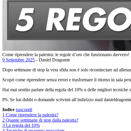
Come riprendere la palestra: le regole d’oro che funzionano davvero!
9 Settembre 2025
- Daniel Dragomir
Dopo settimane di stop la vera sfida non è solo ricominciare ad allen
Scopri come riprendere senza errori e trasformare il ritorno in sala pesi 
Hai mai sentito parlare della regola del 10% o delle migliori tecnich
PS. Se hai dubbi o domande scrivimi all’indirizzo mail danieldrago
Indice
nascondi
1
Come riprendere la palestra?
2
Quante settimane di stop dalla palestra?
3
La regola del 10%
4
Tecniche di recupero muscolare