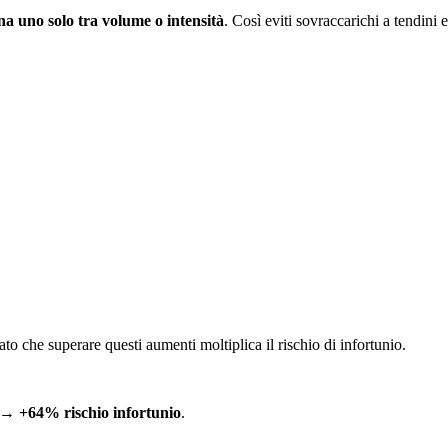
a uno solo tra volume o intensità
. Così eviti sovraccarichi a tendini 
ato che superare questi aumenti moltiplica il rischio di infortunio.
ni →
+64% rischio infortunio
.