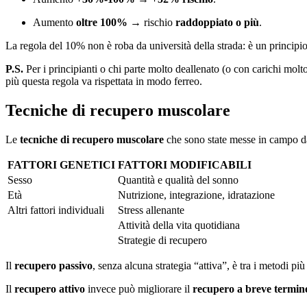
Aumento
oltre 100%
→ rischio
raddoppiato o più
.
La regola del 10% non è roba da università della strada: è un principio
P.S.
Per i principianti o chi parte molto deallenato (o con carichi molt
più questa regola va rispettata in modo ferreo.
Tecniche di recupero muscolare
Le
tecniche di recupero muscolare
che sono state messe in campo dai
FATTORI GENETICI
FATTORI MODIFICABILI
Sesso
Quantità e qualità del sonno
Età
Nutrizione, integrazione, idratazione
Altri fattori individuali
Stress allenante
Attività della vita quotidiana
Strategie di recupero
Il
recupero passivo
, senza alcuna strategia “attiva”, è tra i metodi p
Il
recupero attivo
invece può migliorare il
recupero a breve termin