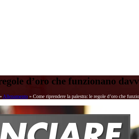
 regole d’oro che funzionano davv
»
Allenamento
»
Come riprendere la palestra: le regole d’oro che funz