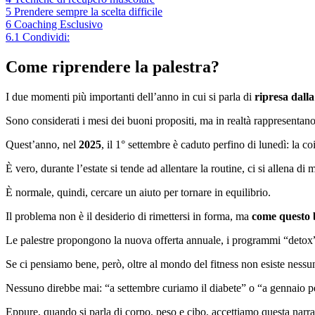
5
Prendere sempre la scelta difficile
6
Coaching Esclusivo
6.1
Condividi:
Come riprendere la palestra?
I due momenti più importanti dell’anno in cui si parla di
ripresa dalla
Sono considerati i mesi dei buoni propositi, ma in realtà rappresentano 
Quest’anno, nel
2025
, il 1° settembre è caduto perfino di lunedì: la c
È vero, durante l’estate si tende ad allentare la routine, ci si allena d
È normale, quindi, cercare un aiuto per tornare in equilibrio.
Il problema non è il desiderio di rimettersi in forma, ma
come questo b
Le palestre propongono la nuova offerta annuale, i programmi “detox” 
Se ci pensiamo bene, però, oltre al mondo del fitness non esiste nessun
Nessuno direbbe mai: “a settembre curiamo il diabete” o “a gennaio p
Eppure, quando si parla di corpo, peso e cibo, accettiamo questa narr