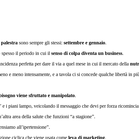
 palestra
sono sempre gli stessi:
settembre e gennaio
.
spesso il periodo in cui il
senso di colpa diventa un business
.
oincidenza perfetta per dare il via a quel mese in cui il mercato della
nutr
i meno e meno intensamente, e a tavola ci si concede qualche libertà in più
isogno viene sfruttato e manipolato
.
e i piani lampo, veicolando il messaggio che devi per forza ricomincia
’altra area della salute che funzioni “a stagione”.
ensiamo all’ipertensione”.
azione ciclica che viene usata come
leva di marketing
.