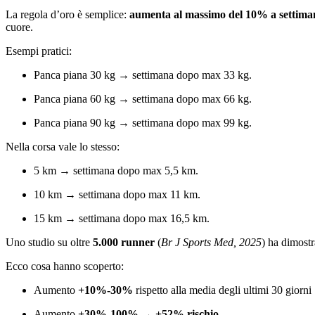
La regola d’oro è semplice:
aumenta al massimo del 10% a settiman
cuore.
Esempi pratici:
Panca piana 30 kg → settimana dopo max 33 kg.
Panca piana 60 kg → settimana dopo max 66 kg.
Panca piana 90 kg → settimana dopo max 99 kg.
Nella corsa vale lo stesso:
5 km → settimana dopo max 5,5 km.
10 km → settimana dopo max 11 km.
15 km → settimana dopo max 16,5 km.
Uno studio su oltre
5.000 runner
(
Br J Sports Med, 2025
) ha dimostr
Ecco cosa hanno scoperto:
Aumento
+10%-30%
rispetto alla media degli ultimi 30 gior
Aumento
+30%-100%
→
+52% rischio
.