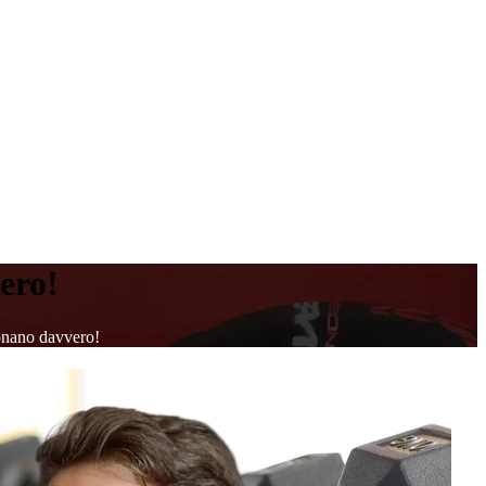
ero!
ionano davvero!