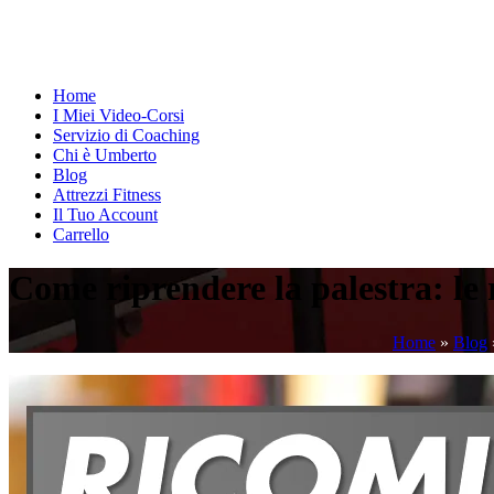
Home
I Miei Video-Corsi
Servizio di Coaching
Chi è Umberto
Blog
Attrezzi Fitness
Il Tuo Account
Carrello
Come riprendere la palestra: le
Home
»
Blog