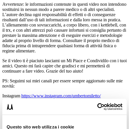
Avvertenze: le informazioni contenute in questi video non intendono
sostituirsi in nessun modo a parere medico o di altri specialisti.
L’autore declina ogni responsabilità di effetti o di conseguenze
risultanti dall’uso di tali informazioni e dalla loro messa in pratica.
L’allenamento con sovraccarichi, a corpo libero, con i kettlebell, con
il trx, e con altri attrezzi può causare infortuni si consiglia pertanto di
prestare la massima attenzione e di eseguire esercizi e metodologie
adatte al proprio livello di forma. Consultare il proprio medico di
fiducia prima di intraprendere qualsiasi forma di attività fisica o
regime alimentare.
Se il video ti è piaciuto lasciami un Mi Piace e Condividilo con i tuoi
amici. Questo mi farà capire che gradisci e mi permetterà di
continuare a fare video. Grazie del tuo aiuto!
PS: Seguimi sui miei canali per essere sempre aggiornato sulle mie
novità:
Instagram
https://www.instagram.com/umbertomiletto/
‍T-shirt Allenamento
http://umbertomiletto.com/le-mie-t-shirt/
Avvertenze: le informazioni contenute in questi video non intendono
sostituirsi in nessun modo a parere medico o di altri specialisti.
L’autore declina ogni responsabilità di effetti o di conseguenze
Questo sito web utilizza i cookie