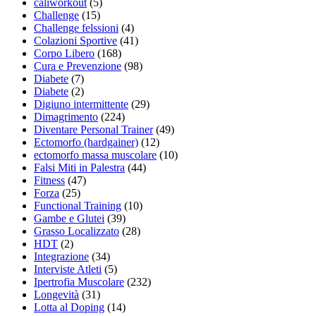
caliworkout
(5)
Challenge
(15)
Challenge felssioni
(4)
Colazioni Sportive
(41)
Corpo Libero
(168)
Cura e Prevenzione
(98)
Diabete
(7)
Diabete
(2)
Digiuno intermittente
(29)
Dimagrimento
(224)
Diventare Personal Trainer
(49)
Ectomorfo (hardgainer)
(12)
ectomorfo massa muscolare
(10)
Falsi Miti in Palestra
(44)
Fitness
(47)
Forza
(25)
Functional Training
(10)
Gambe e Glutei
(39)
Grasso Localizzato
(28)
HDT
(2)
Integrazione
(34)
Interviste Atleti
(5)
Ipertrofia Muscolare
(232)
Longevità
(31)
Lotta al Doping
(14)