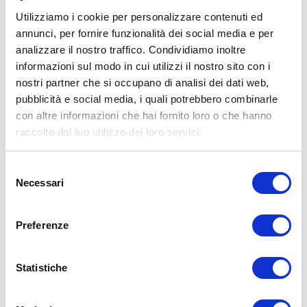
risultanti dall’uso di tali informazioni e dalla loro messa in pratica.
Utilizziamo i cookie per personalizzare contenuti ed
L’allenamento con sovraccarichi, a corpo libero, con i kettlebell, con
il trx, e con altri attrezzi può causare infortuni si consiglia pertanto di
annunci, per fornire funzionalità dei social media e per
prestare la massima attenzione e di eseguire esercizi e metodologie
analizzare il nostro traffico. Condividiamo inoltre
adatte al proprio livello di forma. Consultare il proprio medico di
informazioni sul modo in cui utilizzi il nostro sito con i
fiducia prima di intraprendere qualsiasi forma di attività fisica o
regime alimentare.
nostri partner che si occupano di analisi dei dati web,
pubblicità e social media, i quali potrebbero combinarle
Condividi:
con altre informazioni che hai fornito loro o che hanno
X
raccolto dal tuo utilizzo dei loro servizi.
Facebook
Selezione
Allenamento
Necessari
del
rest pause
consenso
ADD COMMENT
Preferenze
Commento
*
Statistiche