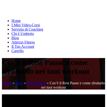
Home
I Miei Video-Corsi
Servizio di Coaching
Chi è Umberto
Blog
Attrezzi Fitness
Il Tuo Account
Carrello
Cos’è il Rest Pause e come
sfruttarlo nei tuoi workout
Home
»
Blog
»
Allenamento
»
Cos’è il Rest Pause e come sfruttarlo
nei tuoi workout