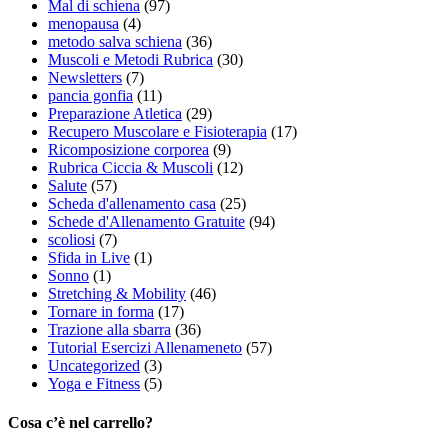
Mal di schiena
(97)
menopausa
(4)
metodo salva schiena
(36)
Muscoli e Metodi Rubrica
(30)
Newsletters
(7)
pancia gonfia
(11)
Preparazione Atletica
(29)
Recupero Muscolare e Fisioterapia
(17)
Ricomposizione corporea
(9)
Rubrica Ciccia & Muscoli
(12)
Salute
(57)
Scheda d'allenamento casa
(25)
Schede d'Allenamento Gratuite
(94)
scoliosi
(7)
Sfida in Live
(1)
Sonno
(1)
Stretching & Mobility
(46)
Tornare in forma
(17)
Trazione alla sbarra
(36)
Tutorial Esercizi Allenameneto
(57)
Uncategorized
(3)
Yoga e Fitness
(5)
Cosa c’è nel carrello?