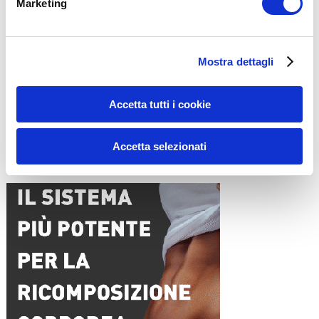
Marketing
Nome
*
Mostra dettagli
Email
*
Accetta tutti i cookie
Sito web
Accetta selezionati
15WORKOUT SCARICA ORA