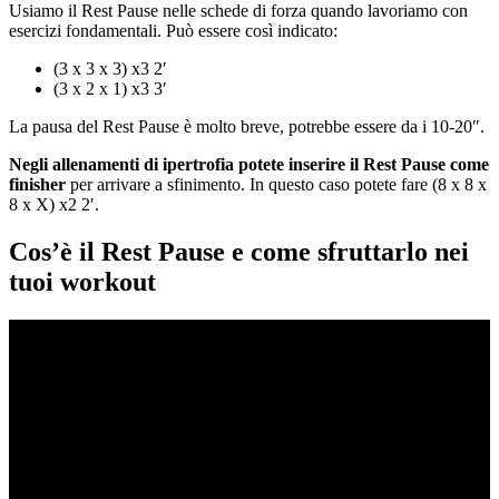
Usiamo il Rest Pause nelle schede di forza quando lavoriamo con
esercizi fondamentali. Può essere così indicato:
(3 x 3 x 3) x3 2′
(3 x 2 x 1) x3 3′
La pausa del Rest Pause è molto breve, potrebbe essere da i 10-20″.
Negli allenamenti di ipertrofia potete inserire il Rest Pause come
finisher
per arrivare a sfinimento. In questo caso potete fare (8 x 8 x
8 x X) x2 2′.
Cos’è il Rest Pause e come sfruttarlo nei
tuoi workout