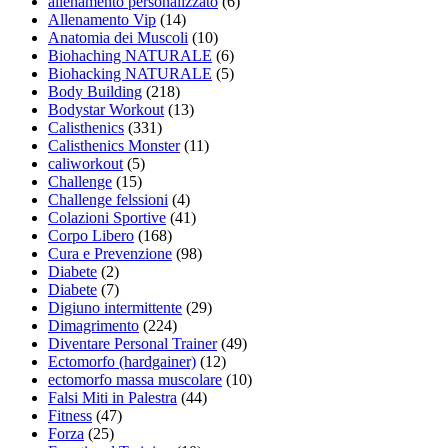
allenamento personalizzato
(6)
Allenamento Vip
(14)
Anatomia dei Muscoli
(10)
Biohaching NATURALE
(6)
Biohacking NATURALE
(5)
Body Building
(218)
Bodystar Workout
(13)
Calisthenics
(331)
Calisthenics Monster
(11)
caliworkout
(5)
Challenge
(15)
Challenge felssioni
(4)
Colazioni Sportive
(41)
Corpo Libero
(168)
Cura e Prevenzione
(98)
Diabete
(2)
Diabete
(7)
Digiuno intermittente
(29)
Dimagrimento
(224)
Diventare Personal Trainer
(49)
Ectomorfo (hardgainer)
(12)
ectomorfo massa muscolare
(10)
Falsi Miti in Palestra
(44)
Fitness
(47)
Forza
(25)