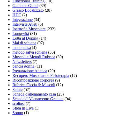
Functional Training
(10)
Gambe e Glutei
(39)
Grasso Localizzato
(28)
HDT
(2)
Integrazione
(34)
Interviste Atleti
(5)
Ipertrofia Muscolare
(232)
Longevità
(31)
Lotta al Doping
(14)
Mal di schiena
(97)
menopausa
(4)
metodo salva schiena
(36)
Muscoli e Metodi Rubrica
(30)
Newsletters
(7)
pancia gonfia
(11)
Preparazione Atletica
(29)
Recupero Muscolare e Fisioterapia
(17)
Ricomposizione corporea
(9)
Rubrica Ciccia & Muscoli
(12)
Salute
(57)
Scheda d'allenamento casa
(25)
Schede d'Allenamento Gratuite
(94)
scoliosi
(7)
Sfida in Live
(1)
Sonno
(1)