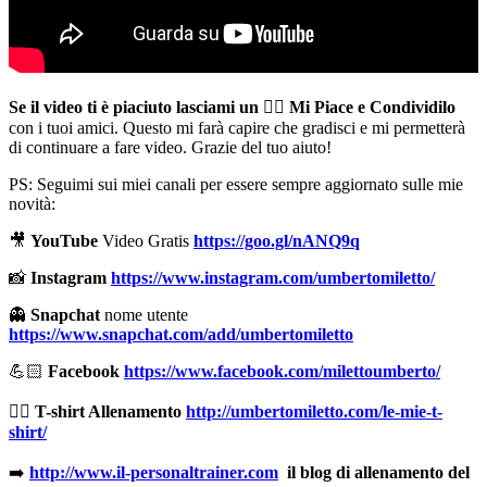
Se il video ti è piaciuto lasciami un
👍🏻
Mi Piace e Condividilo
con i tuoi amici. Questo mi farà capire che gradisci e mi permetterà
di continuare a fare video. Grazie del tuo aiuto!
PS: Seguimi sui miei canali per essere sempre aggiornato sulle mie
novità:
🎥
YouTube
Video Gratis
https://goo.gl/nANQ9q
📸
Instagram
https://www.instagram.com/umbertomiletto/
👻
Snapchat
nome utente
https://www.snapchat.com/add/umbertomiletto
💪🏻
Facebook
https://www.facebook.com/milettoumberto/
🏋🏻
T-shirt Allenamento
http://umbertomiletto.com/le-mie-t-
shirt/
➡️
http://www.il-personaltrainer.com
il blog di allenamento del