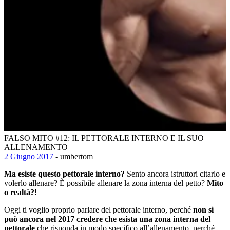
FALSO MITO #12: IL PETTORALE INTERNO E IL SUO
ALLENAMENTO
2 Giugno 2017
- umbertom
Ma esiste questo pettorale interno?
Sento ancora istruttori citarlo e
volerlo allenare? È possibile allenare la zona interna del petto?
Mito
o realtà?!
Oggi ti voglio proprio parlare del pettorale interno, perché
non si
può ancora nel 2017 credere che esista una zona interna del
pettorale
che risponda in modo specifico all’allenamento, perché