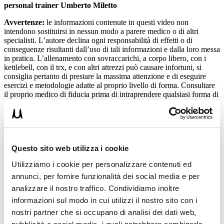
personal trainer Umberto Miletto
Avvertenze:
le informazioni contenute in questi video non
intendono sostituirsi in nessun modo a parere medico o di altri
specialisti. L’autore declina ogni responsabilità di effetti o di
conseguenze risultanti dall’uso di tali informazioni e dalla loro messa
in pratica. L’allenamento con sovraccarichi, a corpo libero, con i
kettlebell, con il trx, e con altri attrezzi può causare infortuni, si
consiglia pertanto di prestare la massima attenzione e di eseguire
esercizi e metodologie adatte al proprio livello di forma. Consultare
il proprio medico di fiducia prima di intraprendere qualsiasi forma di
attività fisica o regime alimentare.
Questo sito web utilizza i cookie
Condividi:
Utilizziamo i cookie per personalizzare contenuti ed
X
annunci, per fornire funzionalità dei social media e per
Facebook
analizzare il nostro traffico. Condividiamo inoltre
informazioni sul modo in cui utilizzi il nostro sito con i
Falsi Miti in Palestra
nostri partner che si occupano di analisi dei dati web,
pettorale interno