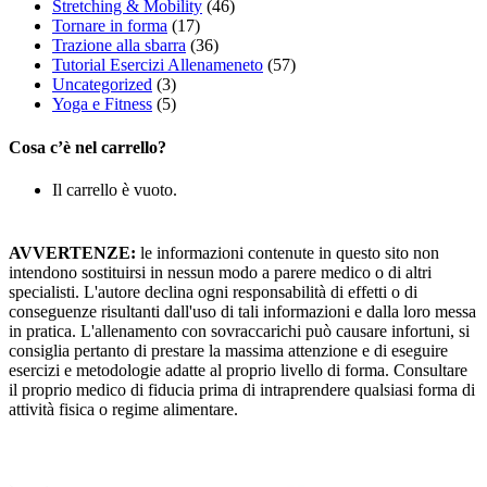
Stretching & Mobility
(46)
Tornare in forma
(17)
Trazione alla sbarra
(36)
Tutorial Esercizi Allenameneto
(57)
Uncategorized
(3)
Yoga e Fitness
(5)
Cosa c’è nel carrello?
Il carrello è vuoto.
AVVERTENZE:
le informazioni contenute in questo sito non
intendono sostituirsi in nessun modo a parere medico o di altri
specialisti. L'autore declina ogni responsabilità di effetti o di
conseguenze risultanti dall'uso di tali informazioni e dalla loro messa
in pratica. L'allenamento con sovraccarichi può causare infortuni, si
consiglia pertanto di prestare la massima attenzione e di eseguire
esercizi e metodologie adatte al proprio livello di forma. Consultare
il proprio medico di fiducia prima di intraprendere qualsiasi forma di
attività fisica o regime alimentare.