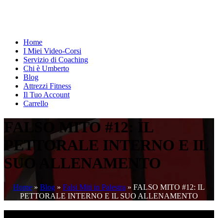
Home
I Miei Video-Corsi
Servizio di Coaching
Chi è Umberto
Blog
Attrezzi Fitness
Il Tuo Account
Carrello
FALSO MITO #12: IL
PETTORALE INTERNO E IL
SUO ALLENAMENTO
Home
»
Blog
»
Falsi Miti in Palestra
»
FALSO MITO #12: IL
PETTORALE INTERNO E IL SUO ALLENAMENTO