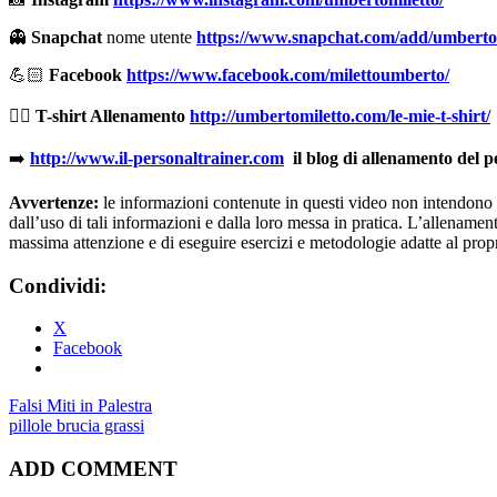
👻
Snapchat
nome utente
https://www.snapchat.com/add/umberto
💪🏻
Facebook
https://www.facebook.com/milettoumberto/
🏋🏻
T-shirt Allenamento
http://umbertomiletto.com/le-mie-t-shirt/
➡️
http://www.il-personaltrainer.com
il blog di allenamento del 
Avvertenze:
le informazioni contenute in questi video non intendono so
dall’uso di tali informazioni e dalla loro messa in pratica. L’allenamento
massima attenzione e di eseguire esercizi e metodologie adatte al propri
Condividi:
X
Facebook
Falsi Miti in Palestra
pillole brucia grassi
ADD COMMENT