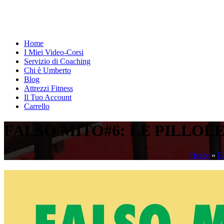
Home
I Miei Video-Corsi
Servizio di Coaching
Chi è Umberto
Blog
Attrezzi Fitness
Il Tuo Account
Carrello
FALSO MITO#6: LE PILLOL
Home
»
B