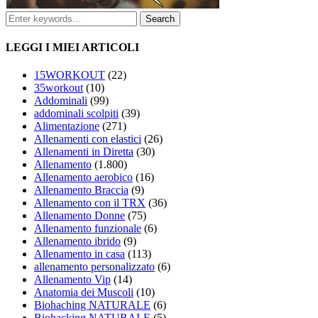
LEGGI I MIEI ARTICOLI
15WORKOUT
(22)
35workout
(10)
Addominali
(99)
addominali scolpiti
(39)
Alimentazione
(271)
Allenamenti con elastici
(26)
Allenamenti in Diretta
(30)
Allenamento
(1.800)
Allenamento aerobico
(16)
Allenamento Braccia
(9)
Allenamento con il TRX
(36)
Allenamento Donne
(75)
Allenamento funzionale
(6)
Allenamento ibrido
(9)
Allenamento in casa
(113)
allenamento personalizzato
(6)
Allenamento Vip
(14)
Anatomia dei Muscoli
(10)
Biohaching NATURALE
(6)
Biohacking NATURALE
(5)