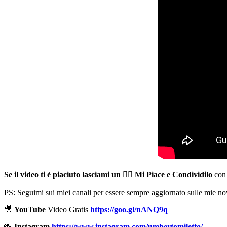
Se il video ti è piaciuto lasciami un
👍🏻
Mi Piace e Condividilo
con 
PS: Seguimi sui miei canali per essere sempre aggiornato sulle mie nov
🎥
YouTube
Video Gratis
https://goo.gl/nANQ9q
📸
Instagram
https://www.instagram.com/umbertomiletto/