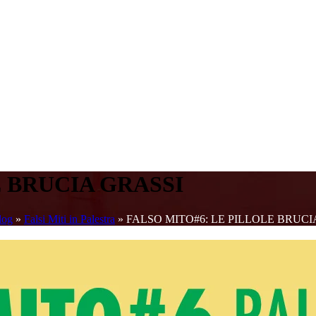
E BRUCIA GRASSI
log
»
Falsi Miti in Palestra
»
FALSO MITO#6: LE PILLOLE BRUCI