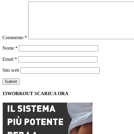
Commento
*
Nome
*
Email
*
Sito web
15WORKOUT SCARICA ORA