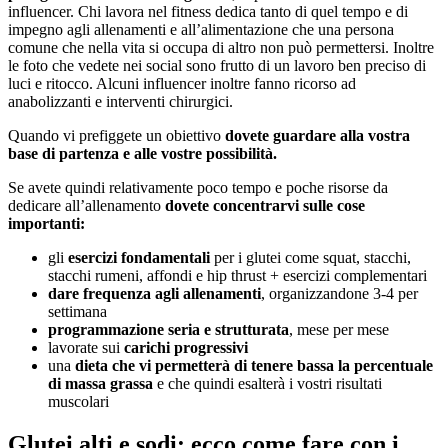
influencer. Chi lavora nel fitness dedica tanto di quel tempo e di
impegno agli allenamenti e all’alimentazione che una persona
comune che nella vita si occupa di altro non può permettersi. Inoltre
le foto che vedete nei social sono frutto di un lavoro ben preciso di
luci e ritocco. Alcuni influencer inoltre fanno ricorso ad
anabolizzanti e interventi chirurgici.
Quando vi prefiggete un obiettivo
dovete guardare alla vostra
base di partenza e alle vostre possibilità.
Se avete quindi relativamente poco tempo e poche risorse da
dedicare all’allenamento
dovete concentrarvi sulle cose
importanti:
gli
esercizi fondamentali
per i glutei come squat, stacchi,
stacchi rumeni, affondi e hip thrust + esercizi complementari
dare frequenza agli allenamenti
, organizzandone 3-4 per
settimana
programmazione seria e strutturata
, mese per mese
lavorate sui
carichi progressivi
una
dieta che vi permetterà di tenere bassa la percentuale
di massa grassa
e che quindi esalterà i vostri risultati
muscolari
Glutei alti e sodi: ecco come fare con i