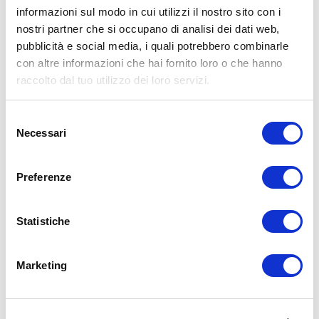
informazioni sul modo in cui utilizzi il nostro sito con i
X
nostri partner che si occupano di analisi dei dati web,
Facebook
pubblicità e social media, i quali potrebbero combinarle
con altre informazioni che hai fornito loro o che hanno
Allenamento
raccolto dal tuo utilizzo dei loro servizi.
gambe glutei
glutei alti
glutei sodi
ADD COMMENT
Selezione
Necessari
del
Commento
*
consenso
Preferenze
Statistiche
Nome
*
Marketing
Email
*
Sito web