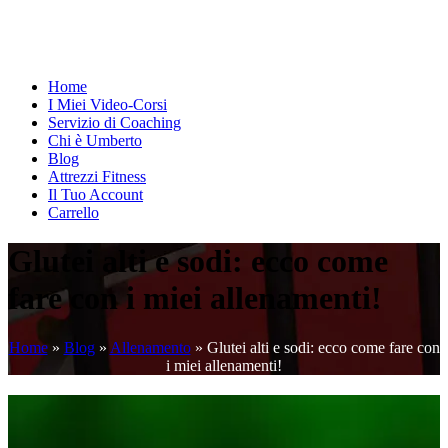
Home
I Miei Video-Corsi
Servizio di Coaching
Chi è Umberto
Blog
Attrezzi Fitness
Il Tuo Account
Carrello
Glutei alti e sodi: ecco come
fare con i miei allenamenti!
Home
»
Blog
»
Allenamento
»
Glutei alti e sodi: ecco come fare con
i miei allenamenti!