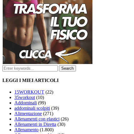
LEGGI I MIEI ARTICOLI
15WORKOUT
(22)
35workout
(10)
Addominali
(99)
addominali scolpiti
(39)
Alimentazione
(271)
Allenamenti con elastici
(26)
Allenamenti in Diretta
(30)
Allenamento
(1.800)