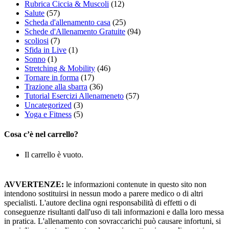
Rubrica Ciccia & Muscoli
(12)
Salute
(57)
Scheda d'allenamento casa
(25)
Schede d'Allenamento Gratuite
(94)
scoliosi
(7)
Sfida in Live
(1)
Sonno
(1)
Stretching & Mobility
(46)
Tornare in forma
(17)
Trazione alla sbarra
(36)
Tutorial Esercizi Allenameneto
(57)
Uncategorized
(3)
Yoga e Fitness
(5)
Cosa c’è nel carrello?
Il carrello è vuoto.
AVVERTENZE:
le informazioni contenute in questo sito non
intendono sostituirsi in nessun modo a parere medico o di altri
specialisti. L'autore declina ogni responsabilità di effetti o di
conseguenze risultanti dall'uso di tali informazioni e dalla loro messa
in pratica. L'allenamento con sovraccarichi può causare infortuni, si