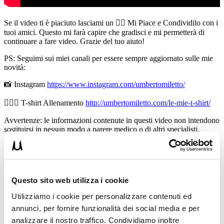
Se il video ti è piaciuto lasciami un 👍🏻 Mi Piace e Condividilo con i
tuoi amici. Questo mi farà capire che gradisci e mi permetterà di
continuare a fare video. Grazie del tuo aiuto!
PS: Seguimi sui miei canali per essere sempre aggiornato sulle mie
novità:
📸 Instagram
https://www.instagram.com/umbertomiletto/
🏋🏻‍♂️ T-shirt Allenamento
http://umbertomiletto.com/le-mie-t-shirt/
Avvertenze: le informazioni contenute in questi video non intendono
sostituirsi in nessun modo a parere medico o di altri specialisti.
L’autore declina ogni responsabilità di effetti o di conseguenze
risultanti dall’uso di tali informazioni e dalla loro messa in pratica.
L’allenamento con sovraccarichi, a corpo libero, con i kettlebell, con
il trx, e con altri attrezzi può causare infortuni si consiglia pertanto di
prestare la massima attenzione e di eseguire esercizi e metodologie
Questo sito web utilizza i cookie
adatte al proprio livello di forma. Consultare il proprio medico di
fiducia prima di intraprendere qualsiasi forma di attività fisica o
Utilizziamo i cookie per personalizzare contenuti ed
regime alimentare.
annunci, per fornire funzionalità dei social media e per
Condividi:
analizzare il nostro traffico. Condividiamo inoltre