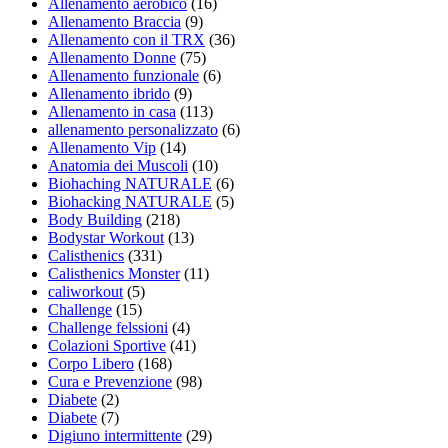
Allenamento aerobico
(16)
Allenamento Braccia
(9)
Allenamento con il TRX
(36)
Allenamento Donne
(75)
Allenamento funzionale
(6)
Allenamento ibrido
(9)
Allenamento in casa
(113)
allenamento personalizzato
(6)
Allenamento Vip
(14)
Anatomia dei Muscoli
(10)
Biohaching NATURALE
(6)
Biohacking NATURALE
(5)
Body Building
(218)
Bodystar Workout
(13)
Calisthenics
(331)
Calisthenics Monster
(11)
caliworkout
(5)
Challenge
(15)
Challenge felssioni
(4)
Colazioni Sportive
(41)
Corpo Libero
(168)
Cura e Prevenzione
(98)
Diabete
(2)
Diabete
(7)
Digiuno intermittente
(29)