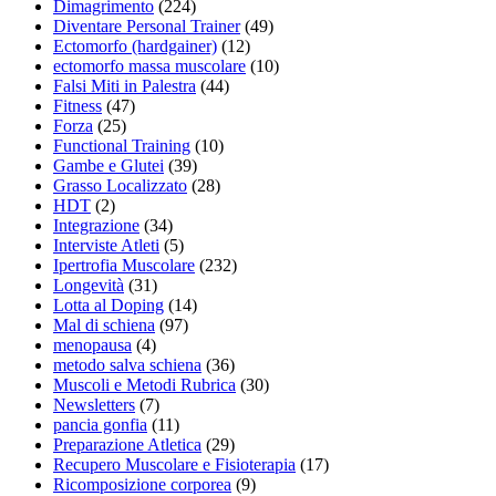
Dimagrimento
(224)
Diventare Personal Trainer
(49)
Ectomorfo (hardgainer)
(12)
ectomorfo massa muscolare
(10)
Falsi Miti in Palestra
(44)
Fitness
(47)
Forza
(25)
Functional Training
(10)
Gambe e Glutei
(39)
Grasso Localizzato
(28)
HDT
(2)
Integrazione
(34)
Interviste Atleti
(5)
Ipertrofia Muscolare
(232)
Longevità
(31)
Lotta al Doping
(14)
Mal di schiena
(97)
menopausa
(4)
metodo salva schiena
(36)
Muscoli e Metodi Rubrica
(30)
Newsletters
(7)
pancia gonfia
(11)
Preparazione Atletica
(29)
Recupero Muscolare e Fisioterapia
(17)
Ricomposizione corporea
(9)