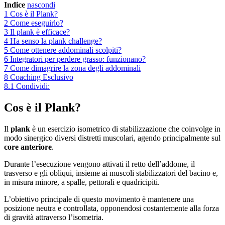
Indice
nascondi
1
Cos è il Plank?
2
Come eseguirlo?
3
Il plank è efficace?
4
Ha senso la plank challenge?
5
Come ottenere addominali scolpiti?
6
Integratori per perdere grasso: funzionano?
7
Come dimagrire la zona degli addominali
8
Coaching Esclusivo
8.1
Condividi:
Cos è il Plank?
Il
plank
è un esercizio isometrico di stabilizzazione che coinvolge in
modo sinergico diversi distretti muscolari, agendo principalmente sul
core anteriore
.
Durante l’esecuzione vengono attivati il retto dell’addome, il
trasverso e gli obliqui, insieme ai muscoli stabilizzatori del bacino e,
in misura minore, a spalle, pettorali e quadricipiti.
L’obiettivo principale di questo movimento è mantenere una
posizione neutra e controllata, opponendosi costantemente alla forza
di gravità attraverso l’isometria.