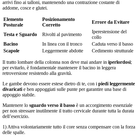
arrivi fino ai talloni, mantenendo una contrazione costante di
addome, cosce e glutei.
Elemento
Posizionamento
Errore da Evitare
Posturale
Corretto
Iperestensione del
Testa e Sguardo
Rivolti al pavimento
collo
Bacino
In linea con il tronco
Caduta verso il basso
Scapole
Leggermente abdotte
Cedimento strutturale
Il tratto lombare della colonna non deve mai andare in
iperlordosi
;
per evitarlo, è fondamentale mantenere il bacino in leggera
retroversione resistendo alla gravità.
Le gambe devono essere estese dietro di te, con i
piedi leggermente
divaricati
e ben appoggiati sulle punte per garantire una base di
appoggio stabile.
Mantenere lo
sguardo verso il basso
è un accorgimento essenziale
per non stressare inutilmente il tratto cervicale durante tutta la durata
dell’esercizio.
1) Attiva volontariamente tutto il core senza compensare con la forza
delle spalle.