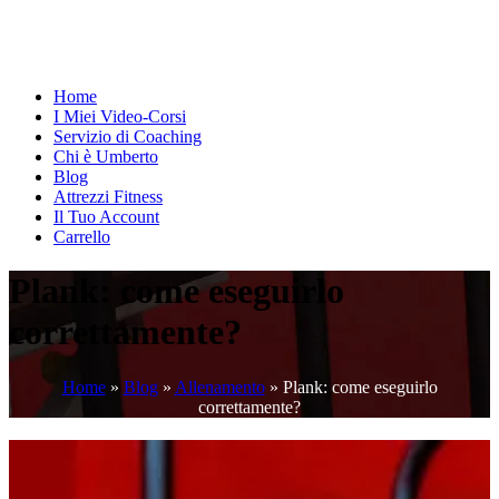
Home
I Miei Video-Corsi
Servizio di Coaching
Chi è Umberto
Blog
Attrezzi Fitness
Il Tuo Account
Carrello
Plank: come eseguirlo
correttamente?
Home
»
Blog
»
Allenamento
»
Plank: come eseguirlo
correttamente?