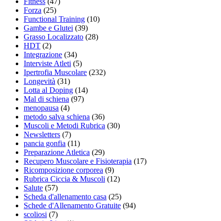
Fitness
(47)
Forza
(25)
Functional Training
(10)
Gambe e Glutei
(39)
Grasso Localizzato
(28)
HDT
(2)
Integrazione
(34)
Interviste Atleti
(5)
Ipertrofia Muscolare
(232)
Longevità
(31)
Lotta al Doping
(14)
Mal di schiena
(97)
menopausa
(4)
metodo salva schiena
(36)
Muscoli e Metodi Rubrica
(30)
Newsletters
(7)
pancia gonfia
(11)
Preparazione Atletica
(29)
Recupero Muscolare e Fisioterapia
(17)
Ricomposizione corporea
(9)
Rubrica Ciccia & Muscoli
(12)
Salute
(57)
Scheda d'allenamento casa
(25)
Schede d'Allenamento Gratuite
(94)
scoliosi
(7)