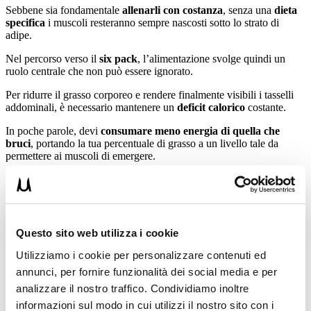
Sebbene sia fondamentale
allenarli con costanza
, senza una
dieta
specifica
i muscoli resteranno sempre nascosti sotto lo strato di
adipe.
Nel percorso verso il
six pack
, l’alimentazione svolge quindi un
ruolo centrale che non può essere ignorato.
Per ridurre il grasso corporeo e rendere finalmente visibili i tasselli
addominali, è necessario mantenere un
deficit calorico
costante.
In poche parole, devi
consumare meno energia di quella che
bruci
, portando la tua percentuale di grasso a un livello tale da
permettere ai muscoli di emergere.
È fondamentale
monitorare con attenzione l’apporto calorico
totale
per assicurarsi che il dimagrimento avvenga in modo sano e
graduale.
Imposta un bilancio calorico negativo per intaccare le riserve
Questo sito web utilizza i cookie
di grasso localizzato.
Utilizziamo i cookie per personalizzare contenuti ed
Considera l’aiuto di un nutrizionista per calcolare con
annunci, per fornire funzionalità dei social media e per
precisione i tuoi fabbisogni.
analizzare il nostro traffico. Condividiamo inoltre
Mantieni la costanza nel tempo poiché la definizione
informazioni sul modo in cui utilizzi il nostro sito con i