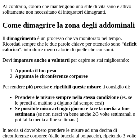
Al contrario, coloro che mantengono uno stile di vita sano e attivo
solitamente non necessitano di integratori dimagranti.
Come dimagrire la zona degli addominali
Il
dimagrimento
è un processo che va monitorato nel tempo.
Ricordati sempre che le due parole chiave per ottenerlo sono “
deficit
calorico
”: introdurre meno calorie di quelle che consumi.
Devi
imparare anche a valutarti
per capire se stai migliorando:
Appunta il tuo peso
Appunta le circonferenze corporee
Per rendere
più precise e ripetibili queste misure
ti consiglio di:
Prendere le misure sempre nella stessa condizione
(es. se
le prendi al mattino a digiuno fai sempre così)
Se possibile misurarti ogni giorno e fare la media a fine
settimana
(se non riesci va bene anche 2/3 volte settimanali e
poi fai la media a fine settimana)
In teoria si dovrebbero prendere le misure ad una decina di
circonferenze corporee (dalle braccia al polpaccio), ripetendo 3 volte