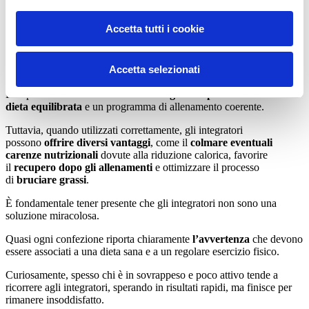
funzionano?
Accetta tutti i cookie
Gli
integratori
possono essere un alleato prezioso nel percorso di
perdita di grasso corporeo, ma è essenziale comprendere il loro ruolo
Accetta selezionati
e i limiti.
È importante ribadire che
nessun integratore può sostituire una
dieta equilibrata
e un programma di allenamento coerente.
Tuttavia, quando utilizzati correttamente, gli integratori
possono
offrire diversi vantaggi
, come il
colmare eventuali
carenze nutrizionali
dovute alla riduzione calorica, favorire
il
recupero dopo gli allenamenti
e ottimizzare il processo
di
bruciare grassi
.
È fondamentale tener presente che gli integratori non sono una
soluzione miracolosa.
Quasi ogni confezione riporta chiaramente
l’avvertenza
che devono
essere associati a una dieta sana e a un regolare esercizio fisico.
Curiosamente, spesso chi è in sovrappeso e poco attivo tende a
ricorrere agli integratori, sperando in risultati rapidi, ma finisce per
rimanere insoddisfatto.