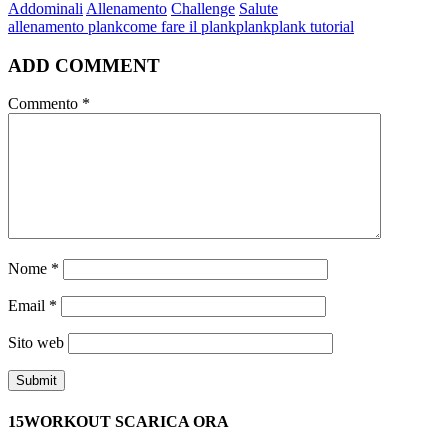
Addominali
Allenamento
Challenge
Salute
allenamento plank
come fare il plank
plank
plank tutorial
ADD COMMENT
Commento
*
Nome
*
Email
*
Sito web
15WORKOUT SCARICA ORA