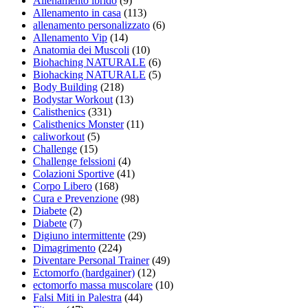
Allenamento ibrido
(9)
Allenamento in casa
(113)
allenamento personalizzato
(6)
Allenamento Vip
(14)
Anatomia dei Muscoli
(10)
Biohaching NATURALE
(6)
Biohacking NATURALE
(5)
Body Building
(218)
Bodystar Workout
(13)
Calisthenics
(331)
Calisthenics Monster
(11)
caliworkout
(5)
Challenge
(15)
Challenge felssioni
(4)
Colazioni Sportive
(41)
Corpo Libero
(168)
Cura e Prevenzione
(98)
Diabete
(2)
Diabete
(7)
Digiuno intermittente
(29)
Dimagrimento
(224)
Diventare Personal Trainer
(49)
Ectomorfo (hardgainer)
(12)
ectomorfo massa muscolare
(10)
Falsi Miti in Palestra
(44)