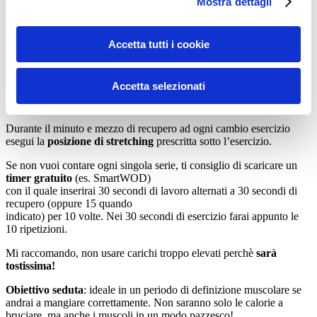
Mostra dettagli
Lo
stretching intra-workout
è ideale anche nell’allenamento con i
manubri. In questo caso useremo il 10×10 utilizzato dal famosissimo
coach
Gironda
.
Accetta tutti i cookie
La sua visione era quella di fare
più lavoro in meno tempo
possibile
, quindi era solito a programmare il
10×10 con 30 secondi
di recupero
tra le serie. Ai suoi atleti più avanzati, abbassava il
Accetta selezionati
recupero addirittura a
15 secondi
: un massacro senza precedenti a
parer mio!
Durante il minuto e mezzo di recupero ad ogni cambio esercizio
esegui la
posizione di
stretching
prescritta sotto l’esercizio.
Se non vuoi contare ogni singola serie, ti consiglio di scaricare un
timer gratuito
(es. SmartWOD)
con il quale inserirai 30 secondi di lavoro alternati a 30 secondi di
recupero (oppure 15 quando
indicato) per 10 volte. Nei 30 secondi di esercizio farai appunto le
10 ripetizioni.
Mi raccomando, non usare carichi troppo elevati perchè
sarà
tostissima!
Obiettivo seduta
: ideale in un periodo di definizione muscolare se
andrai a mangiare correttamente. Non saranno solo le calorie a
bruciare, ma anche i muscoli in un modo pazzesco!