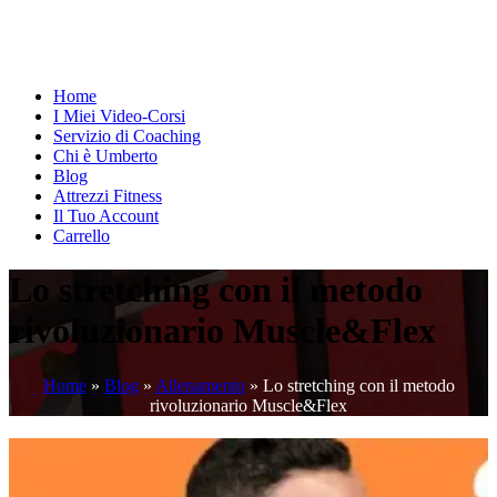
Home
I Miei Video-Corsi
Servizio di Coaching
Chi è Umberto
Blog
Attrezzi Fitness
Il Tuo Account
Carrello
Lo stretching con il metodo
rivoluzionario Muscle&Flex
Home
»
Blog
»
Allenamento
»
Lo stretching con il metodo
rivoluzionario Muscle&Flex