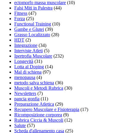
ectomorfo massa muscolare
(10)
Falsi Miti in Palestra
(44)
Fitness
(47)
Forza
(25)
Functional Training
(10)
Gambe e Glutei
(39)
Grasso Localizzato
(28)
HDT
(2)
Integrazione
(34)
Interviste Atleti
(5)
Ipertrofia Muscolare
(232)
Longevità
(31)
Lotta al Doping
(14)
Mal di schiena
(97)
menopausa
(4)
metodo salva schiena
(36)
Muscoli e Metodi Rubrica
(30)
Newsletters
(7)
pancia gonfia
(11)
Preparazione Atletica
(29)
Recupero Muscolare e Fisioterapia
(17)
Ricomposizione corporea
(9)
Rubrica Ciccia & Muscoli
(12)
Salute
(57)
Scheda d'allenamento casa
(25)