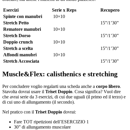
Esercizi
Serie x Reps
Recupero
Spinte con manubri
10×10
Stretch Petto
15”/1’30”
Rematore manubri
10×10
Stretch Dorso
15”/1’30”
Doppio crunch
10×10
Stretch a scelta
15”/1’30”
Affondi manubri
10×10
Stretch Accosciata
15”/1’30”
Muscle&Flex: calisthenics e stretching
Per concludere voglio regalarti una scheda anche a
corpo libero
.
Stavolta dovrai usare il
Triset Doppio
. Cosa significa? Vuol dire
che avrai serie da 3 esercizi, di cui due uguali (il primo ed il terzo) e
di cui uno di allungamento (il secondo).
Nel pratico con il
Triset Doppio
dovrai:
Fare TOT ripetizioni dell’ESERCIZIO 1
30” di allungamento muscolare