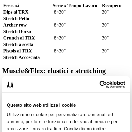
Esercizi
Serie x Tempo Lavoro
Recupero
Dips al TRX
8×30”
30”
Stretch Petto
Archer row
8×30”
30”
Stretch Dorso
Crunch al TRX
8×30”
30”
Stretch a scelta
Pistols al TRX
8×30”
30”
Stretch Accosciata
Muscle&Flex: elastici e stretching
Il metodo
Muscle&Flex
nasce affiancato all’allenamento con gli
elastici. Anche con questa minima attrezzatura puoi ottenere grandi
risultati.
Sfrutteremo il metodo
AR-7
, che è
micidiale
. Questa tecnica
Questo sito web utilizza i cookie
consiste nel fare:
Utilizziamo i cookie per personalizzare contenuti ed
7 serie da 7 ripetizioni con 7 secondi di recupero
annunci, per fornire funzionalità dei social media e per
1’30” di stretching con l’esercizio prescritto
analizzare il nostro traffico. Condividiamo inoltre
6 serie da 6 ripetizioni con 6 secondi di recupero