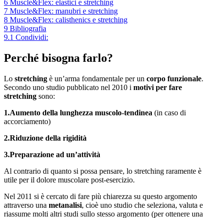
6
Muscle&Flex: elastici e stretching
7
Muscle&Flex: manubri e stretching
8
Muscle&Flex: calisthenics e stretching
9
Bibliografia
9.1
Condividi:
Perché bisogna farlo?
Lo
stretching
è un’arma fondamentale per un
corpo funzionale
.
Secondo uno studio pubblicato nel 2010 i
motivi per fare
stretching
sono:
1.Aumento della lunghezza muscolo-tendinea
(in caso di
accorciamento)
2.Riduzione della rigidità
3.Preparazione ad un’attività
Al contrario di quanto si possa pensare, lo stretching raramente è
utile per il dolore muscolare post-esercizio.
Nel 2011 si è cercato di fare più chiarezza su questo argomento
attraverso una
metanalisi
, cioè uno studio che seleziona, valuta e
riassume molti altri studi sullo stesso argomento (per ottenere una