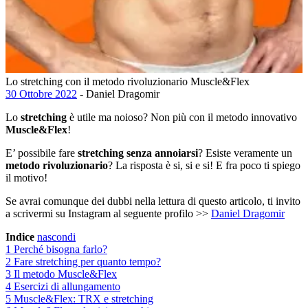
Lo stretching con il metodo rivoluzionario Muscle&Flex
30 Ottobre 2022
- Daniel Dragomir
Lo
stretching
è utile ma noioso? Non più con il metodo innovativo
Muscle&Flex
!
E’ possibile fare
stretching senza annoiarsi
? Esiste veramente un
metodo rivoluzionario
? La risposta è si, si e si! E fra poco ti spiego
il motivo!
Se avrai comunque dei dubbi nella lettura di questo articolo, ti invito
a scrivermi su Instagram al seguente profilo >>
Daniel Dragomir
Indice
nascondi
1
Perché bisogna farlo?
2
Fare stretching per quanto tempo?
3
Il metodo Muscle&Flex
4
Esercizi di allungamento
5
Muscle&Flex: TRX e stretching