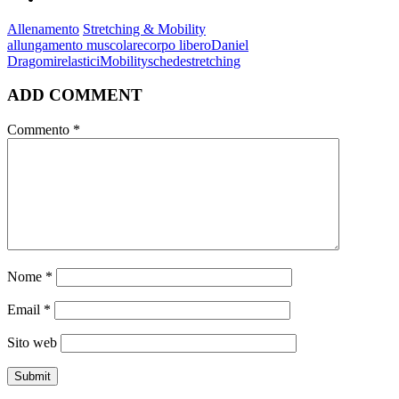
Allenamento
Stretching & Mobility
allungamento muscolare
corpo libero
Daniel
Dragomir
elastici
Mobility
schede
stretching
ADD COMMENT
Commento
*
Nome
*
Email
*
Sito web