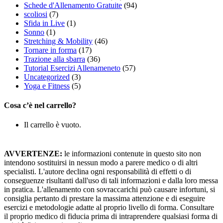
Schede d'Allenamento Gratuite
(94)
scoliosi
(7)
Sfida in Live
(1)
Sonno
(1)
Stretching & Mobility
(46)
Tornare in forma
(17)
Trazione alla sbarra
(36)
Tutorial Esercizi Allenameneto
(57)
Uncategorized
(3)
Yoga e Fitness
(5)
Cosa c’è nel carrello?
Il carrello è vuoto.
AVVERTENZE:
le informazioni contenute in questo sito non
intendono sostituirsi in nessun modo a parere medico o di altri
specialisti. L'autore declina ogni responsabilità di effetti o di
conseguenze risultanti dall'uso di tali informazioni e dalla loro messa
in pratica. L'allenamento con sovraccarichi può causare infortuni, si
consiglia pertanto di prestare la massima attenzione e di eseguire
esercizi e metodologie adatte al proprio livello di forma. Consultare
il proprio medico di fiducia prima di intraprendere qualsiasi forma di