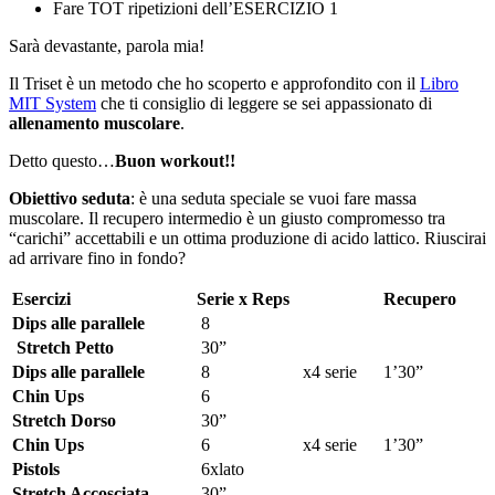
Fare TOT ripetizioni dell’ESERCIZIO 1
Sarà devastante, parola mia!
Il Triset è un metodo che ho scoperto e approfondito con il
Libro
MIT System
che ti consiglio di leggere se sei appassionato di
allenamento muscolare
.
Detto questo…
Buon workout!!
Obiettivo seduta
: è una seduta speciale se vuoi fare massa
muscolare. Il recupero intermedio è un giusto compromesso tra
“carichi” accettabili e un ottima produzione di acido lattico. Riuscirai
ad arrivare fino in fondo?
Esercizi
Serie x Reps
Recupero
Dips alle parallele
8
Stretch Petto
30”
Dips alle parallele
8 x4 serie
1’30”
Chin Ups
6
Stretch Dorso
30”
Chin Ups
6 x4 serie
1’30”
Pistols
6xlato
Stretch Accosciata
30”