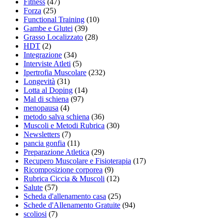
Fitness
(47)
Forza
(25)
Functional Training
(10)
Gambe e Glutei
(39)
Grasso Localizzato
(28)
HDT
(2)
Integrazione
(34)
Interviste Atleti
(5)
Ipertrofia Muscolare
(232)
Longevità
(31)
Lotta al Doping
(14)
Mal di schiena
(97)
menopausa
(4)
metodo salva schiena
(36)
Muscoli e Metodi Rubrica
(30)
Newsletters
(7)
pancia gonfia
(11)
Preparazione Atletica
(29)
Recupero Muscolare e Fisioterapia
(17)
Ricomposizione corporea
(9)
Rubrica Ciccia & Muscoli
(12)
Salute
(57)
Scheda d'allenamento casa
(25)
Schede d'Allenamento Gratuite
(94)
scoliosi
(7)