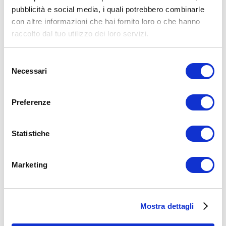
Trazione alla sbarra
pubblicità e social media, i quali potrebbero combinarle
lat machine
trazioni
con altre informazioni che hai fornito loro o che hanno
ADD COMMENT
raccolto dal tuo utilizzo dei loro servizi.
Commento
*
Selezione
Necessari
del
consenso
Preferenze
Statistiche
Nome
*
Email
*
Marketing
Sito web
Mostra dettagli
15WORKOUT SCARICA ORA