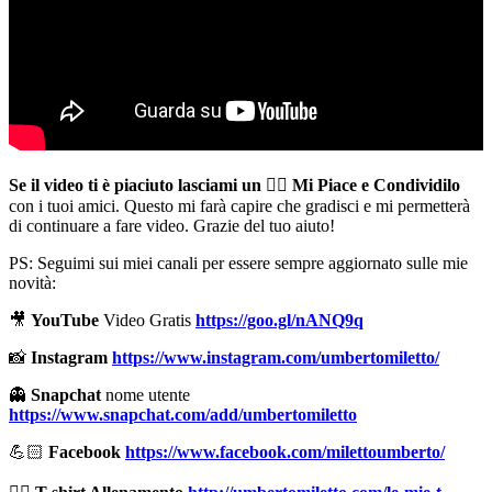
Se il video ti è piaciuto lasciami un
👍🏻
Mi Piace e Condividilo
con i tuoi amici. Questo mi farà capire che gradisci e mi permetterà
di continuare a fare video. Grazie del tuo aiuto!
PS: Seguimi sui miei canali per essere sempre aggiornato sulle mie
novità:
🎥
YouTube
Video Gratis
https://goo.gl/nANQ9q
📸
Instagram
https://www.instagram.com/umbertomiletto/
👻
Snapchat
nome utente
https://www.snapchat.com/add/umbertomiletto
💪🏻
Facebook
https://www.facebook.com/milettoumberto/