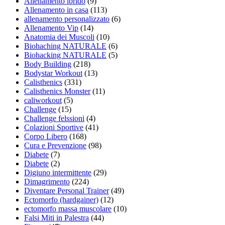
Allenamento ibrido
(9)
Allenamento in casa
(113)
allenamento personalizzato
(6)
Allenamento Vip
(14)
Anatomia dei Muscoli
(10)
Biohaching NATURALE
(6)
Biohacking NATURALE
(5)
Body Building
(218)
Bodystar Workout
(13)
Calisthenics
(331)
Calisthenics Monster
(11)
caliworkout
(5)
Challenge
(15)
Challenge felssioni
(4)
Colazioni Sportive
(41)
Corpo Libero
(168)
Cura e Prevenzione
(98)
Diabete
(7)
Diabete
(2)
Digiuno intermittente
(29)
Dimagrimento
(224)
Diventare Personal Trainer
(49)
Ectomorfo (hardgainer)
(12)
ectomorfo massa muscolare
(10)
Falsi Miti in Palestra
(44)