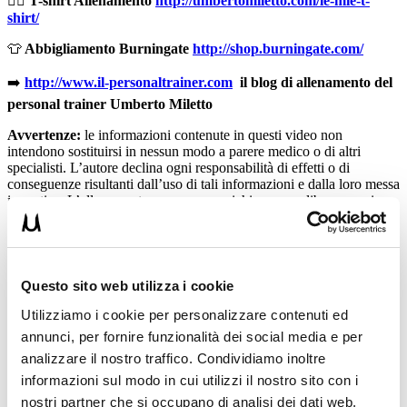
🏋🏻
T-shirt Allenamento
http://umbertomiletto.com/le-mie-t-
shirt/
👕
Abbigliamento Burningate
http://shop.burningate.com/
➡️
http://www.il-personaltrainer.com
il blog di allenamento del
personal trainer Umberto Miletto
Avvertenze:
le informazioni contenute in questi video non
intendono sostituirsi in nessun modo a parere medico o di altri
specialisti. L’autore declina ogni responsabilità di effetti o di
conseguenze risultanti dall’uso di tali informazioni e dalla loro messa
in pratica. L’allenamento con sovraccarichi, a corpo libero, con i
kettlebell, con il trx, e con altri attrezzi può causare infortuni, si
consiglia pertanto di prestare la massima attenzione e di eseguire
esercizi e metodologie adatte al proprio livello di forma. Consultare
il proprio medico di fiducia prima di intraprendere qualsiasi forma di
attività fisica o regime alimentare.
Questo sito web utilizza i cookie
Utilizziamo i cookie per personalizzare contenuti ed
Condividi:
annunci, per fornire funzionalità dei social media e per
X
analizzare il nostro traffico. Condividiamo inoltre
Facebook
informazioni sul modo in cui utilizzi il nostro sito con i
nostri partner che si occupano di analisi dei dati web,