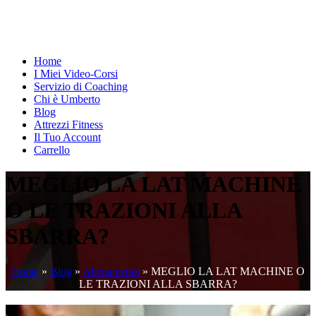
Home
I Miei Video-Corsi
Servizio di Coaching
Chi è Umberto
Blog
Attrezzi Fitness
Il Tuo Account
Carrello
MEGLIO LA LAT MACHINE
O LE TRAZIONI ALLA
SBARRA?
Home
»
Blog
»
Allenamento
»
MEGLIO LA LAT MACHINE O
LE TRAZIONI ALLA SBARRA?