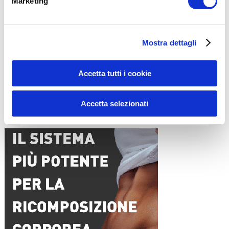
Marketing
Nome
*
Mostra dettagli
Email
*
Sito web
Accetta tutti i cookie
Accetta selezionati
15WORKOUT SCARICA ORA