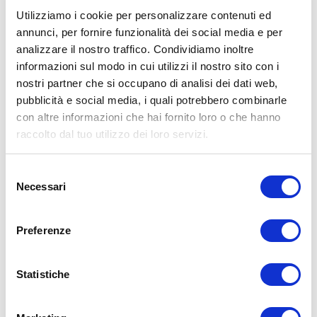
conseguenze risultanti dall’uso di tali informazioni e dalla loro messa
in pratica. L’allenamento con sovraccarichi, a corpo libero, con i
Utilizziamo i cookie per personalizzare contenuti ed
kettlebell, con il trx, e con altri attrezzi può causare infortuni, si
annunci, per fornire funzionalità dei social media e per
consiglia pertanto di prestare la massima attenzione e di eseguire
analizzare il nostro traffico. Condividiamo inoltre
esercizi e metodologie adatte al proprio livello di forma. Consultare
il proprio medico di fiducia prima di intraprendere qualsiasi forma di
informazioni sul modo in cui utilizzi il nostro sito con i
attività fisica o regime alimentare.
nostri partner che si occupano di analisi dei dati web,
pubblicità e social media, i quali potrebbero combinarle
Condividi:
con altre informazioni che hai fornito loro o che hanno
X
raccolto dal tuo utilizzo dei loro servizi.
Facebook
Selezione
Allenamento
Necessari
del
handstand push up
military press
consenso
ADD COMMENT
Preferenze
Commento
*
Statistiche