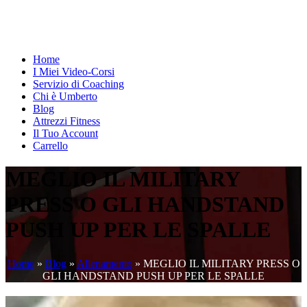
Home
I Miei Video-Corsi
Servizio di Coaching
Chi è Umberto
Blog
Attrezzi Fitness
Il Tuo Account
Carrello
MEGLIO IL MILITARY
PRESS O GLI HANDSTAND
PUSH UP PER LE SPALLE
Home
»
Blog
»
Allenamento
»
MEGLIO IL MILITARY PRESS O
GLI HANDSTAND PUSH UP PER LE SPALLE