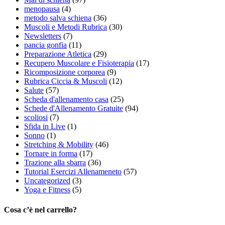
menopausa
(4)
metodo salva schiena
(36)
Muscoli e Metodi Rubrica
(30)
Newsletters
(7)
pancia gonfia
(11)
Preparazione Atletica
(29)
Recupero Muscolare e Fisioterapia
(17)
Ricomposizione corporea
(9)
Rubrica Ciccia & Muscoli
(12)
Salute
(57)
Scheda d'allenamento casa
(25)
Schede d'Allenamento Gratuite
(94)
scoliosi
(7)
Sfida in Live
(1)
Sonno
(1)
Stretching & Mobility
(46)
Tornare in forma
(17)
Trazione alla sbarra
(36)
Tutorial Esercizi Allenameneto
(57)
Uncategorized
(3)
Yoga e Fitness
(5)
Cosa c’è nel carrello?