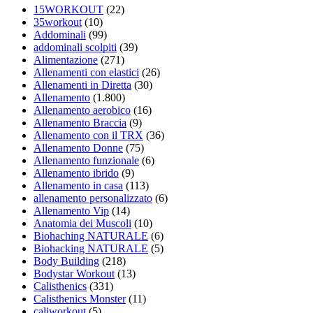
15WORKOUT
(22)
35workout
(10)
Addominali
(99)
addominali scolpiti
(39)
Alimentazione
(271)
Allenamenti con elastici
(26)
Allenamenti in Diretta
(30)
Allenamento
(1.800)
Allenamento aerobico
(16)
Allenamento Braccia
(9)
Allenamento con il TRX
(36)
Allenamento Donne
(75)
Allenamento funzionale
(6)
Allenamento ibrido
(9)
Allenamento in casa
(113)
allenamento personalizzato
(6)
Allenamento Vip
(14)
Anatomia dei Muscoli
(10)
Biohaching NATURALE
(6)
Biohacking NATURALE
(5)
Body Building
(218)
Bodystar Workout
(13)
Calisthenics
(331)
Calisthenics Monster
(11)
caliworkout
(5)