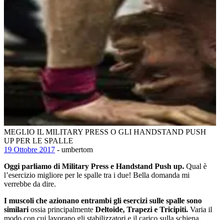
MEGLIO IL MILITARY PRESS O GLI HANDSTAND PUSH
UP PER LE SPALLE
19 Ottobre 2017
- umbertom
Oggi parliamo di Military Press e Handstand Push up.
Qual è
l’esercizio migliore per le spalle tra i due! Bella domanda mi
verrebbe da dire.
I muscoli che azionano entrambi gli esercizi sulle spalle sono
similari
ossia principalmente
Deltoide, Trapezi e Tricipiti.
Varia il
modo con cui lavorano gli stabilizzatori e il carico sulla schiena.