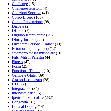
Challenge
(15)
Challenge felssioni
(4)
Colazioni Sportive
(41)
Corpo Libero
(168)
Cura e Prevenzione
(98)
Diabete
(2)
Diabete
(7)
Digiuno intermittente
(29)
Dimagrimento
(224)
Diventare Personal Trainer
(49)
Ectomorfo (hardgainer)
(12)
ectomorfo massa muscolare
(10)
Falsi Miti in Palestra
(44)
Fitness
(47)
Forza
(25)
Functional Training
(10)
Gambe e Glutei
(39)
Grasso Localizzato
(28)
HDT
(2)
Integrazione
(34)
Interviste Atleti
(5)
Ipertrofia Muscolare
(232)
Longevità
(31)
Lotta al Doping
(14)
Mal di schiena
(97)