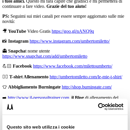
i tuoi amici.
Questo mi farà capire che gradisci e mi permetterà di
continuare a fare video.
Grazie del tuo aiuto!
PS:
Seguimi sui miei canali per essere sempre aggiornato sulle mie
novità:
🎥
YouTube
Video Gratis
https://goo.gl/nANQ9q
📸
Instagram
https://www.instagram.com/umbertomiletto/
👻
Snapcha
t nome utente
https://www.snapchat.com/add/umbertomiletto
💪🏻
Facebook
https://www.facebook.com/milettoumberto/
🏋🏻
T-shirt Allenamento
http://umbertomiletto.com/le-mie-t-shirt/
👕
Abbigliamento Burningate
http://shop.burningate.com/
➡️
http://www.il-personaltrainer.com
il Blog
di allenamento del
personal trainer Umberto Miletto
Avvertenze:
le informazioni contenute in questi video non
intendono sostituirsi in nessun modo a parere medico o di altri
specialisti. L’autore declina ogni responsabilità di effetti o di
Questo sito web utilizza i cookie