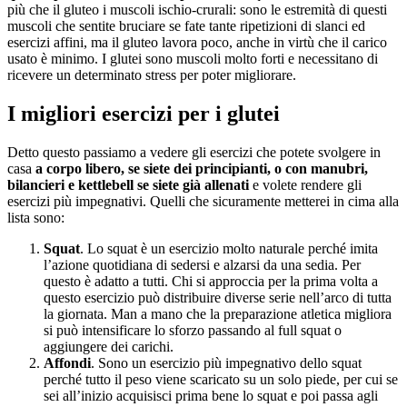
più che il gluteo i muscoli ischio-crurali: sono le estremità di questi
muscoli che sentite bruciare se fate tante ripetizioni di slanci ed
esercizi affini, ma il gluteo lavora poco, anche in virtù che il carico
usato è minimo. I glutei sono muscoli molto forti e necessitano di
ricevere un determinato stress per poter migliorare.
I migliori esercizi per i glutei
Detto questo passiamo a vedere gli esercizi che potete svolgere in
casa
a corpo libero, se siete dei principianti, o con manubri,
bilancieri e kettlebell se siete già allenati
e volete rendere gli
esercizi più impegnativi. Quelli che sicuramente metterei in cima alla
lista sono:
Squat
. Lo squat è un esercizio molto naturale perché imita
l’azione quotidiana di sedersi e alzarsi da una sedia. Per
questo è adatto a tutti. Chi si approccia per la prima volta a
questo esercizio può distribuire diverse serie nell’arco di tutta
la giornata. Man a mano che la preparazione atletica migliora
si può intensificare lo sforzo passando al full squat o
aggiungere dei carichi.
Affondi
. Sono un esercizio più impegnativo dello squat
perché tutto il peso viene scaricato su un solo piede, per cui se
sei all’inizio acquisisci prima bene lo squat e poi passa agli