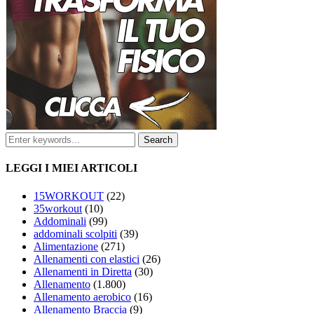
LEGGI I MIEI ARTICOLI
15WORKOUT
(22)
35workout
(10)
Addominali
(99)
addominali scolpiti
(39)
Alimentazione
(271)
Allenamenti con elastici
(26)
Allenamenti in Diretta
(30)
Allenamento
(1.800)
Allenamento aerobico
(16)
Allenamento Braccia
(9)