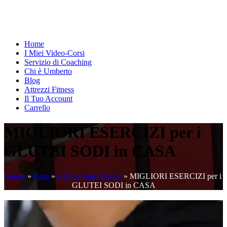
Home
I Miei Video-Corsi
Servizio di Coaching
Chi è Umberto
Blog
Attrezzi Fitness
Il Tuo Account
Carrello
MIGLIORI ESERCIZI per i
GLUTEI SODI in CASA
Home
»
Blog
»
Allenamento Donne
»
MIGLIORI ESERCIZI per i
GLUTEI SODI in CASA