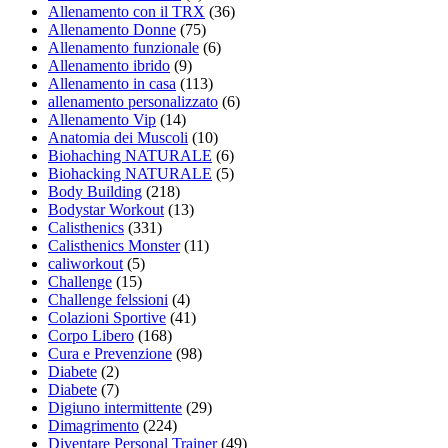
Allenamento con il TRX
(36)
Allenamento Donne
(75)
Allenamento funzionale
(6)
Allenamento ibrido
(9)
Allenamento in casa
(113)
allenamento personalizzato
(6)
Allenamento Vip
(14)
Anatomia dei Muscoli
(10)
Biohaching NATURALE
(6)
Biohacking NATURALE
(5)
Body Building
(218)
Bodystar Workout
(13)
Calisthenics
(331)
Calisthenics Monster
(11)
caliworkout
(5)
Challenge
(15)
Challenge felssioni
(4)
Colazioni Sportive
(41)
Corpo Libero
(168)
Cura e Prevenzione
(98)
Diabete
(2)
Diabete
(7)
Digiuno intermittente
(29)
Dimagrimento
(224)
Diventare Personal Trainer
(49)