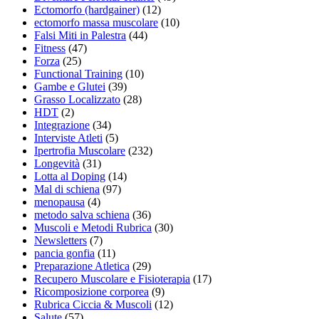
Ectomorfo (hardgainer)
(12)
ectomorfo massa muscolare
(10)
Falsi Miti in Palestra
(44)
Fitness
(47)
Forza
(25)
Functional Training
(10)
Gambe e Glutei
(39)
Grasso Localizzato
(28)
HDT
(2)
Integrazione
(34)
Interviste Atleti
(5)
Ipertrofia Muscolare
(232)
Longevità
(31)
Lotta al Doping
(14)
Mal di schiena
(97)
menopausa
(4)
metodo salva schiena
(36)
Muscoli e Metodi Rubrica
(30)
Newsletters
(7)
pancia gonfia
(11)
Preparazione Atletica
(29)
Recupero Muscolare e Fisioterapia
(17)
Ricomposizione corporea
(9)
Rubrica Ciccia & Muscoli
(12)
Salute
(57)