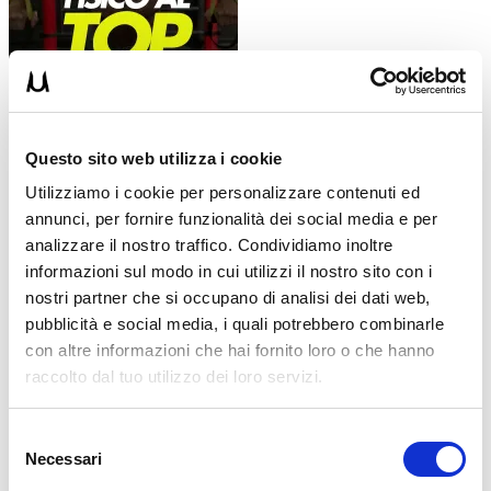
Questo sito web utilizza i cookie
Oppure se ti alleni in palestra potresti optare per Donna
Utilizziamo i cookie per personalizzare contenuti ed
Bodybuilding in Multifrequenza sempre con 10 schede
annunci, per fornire funzionalità dei social media e per
d’allenamento e ideale se ti alleni in palestra. Questa guida ha
riscosso un enorme successo e migliaia di ragazze la stanno usando
analizzare il nostro traffico. Condividiamo inoltre
per allenarsi con me e migliorare il loro corpo. La trovi qua >>
informazioni sul modo in cui utilizzi il nostro sito con i
Donna Bodybuilding in Multifrequenza
nostri partner che si occupano di analisi dei dati web,
pubblicità e social media, i quali potrebbero combinarle
con altre informazioni che hai fornito loro o che hanno
raccolto dal tuo utilizzo dei loro servizi.
Selezione
Necessari
del
consenso