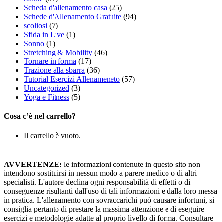
Scheda d'allenamento casa
(25)
Schede d'Allenamento Gratuite
(94)
scoliosi
(7)
Sfida in Live
(1)
Sonno
(1)
Stretching & Mobility
(46)
Tornare in forma
(17)
Trazione alla sbarra
(36)
Tutorial Esercizi Allenameneto
(57)
Uncategorized
(3)
Yoga e Fitness
(5)
Cosa c’è nel carrello?
Il carrello è vuoto.
AVVERTENZE:
le informazioni contenute in questo sito non
intendono sostituirsi in nessun modo a parere medico o di altri
specialisti. L'autore declina ogni responsabilità di effetti o di
conseguenze risultanti dall'uso di tali informazioni e dalla loro messa
in pratica. L'allenamento con sovraccarichi può causare infortuni, si
consiglia pertanto di prestare la massima attenzione e di eseguire
esercizi e metodologie adatte al proprio livello di forma. Consultare