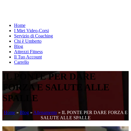
Home
I Miei Video-Corsi
Servizio di Coaching
Chi è Umberto
Blog
Attrezzi Fitness
Il Tuo Account
Carrello
IL PONTE PER DARE
FORZA E SALUTE ALLE
SPALLE
Home
»
Blog
»
Allenamento
»
IL PONTE PER DARE FORZA E
SALUTE ALLE SPALLE