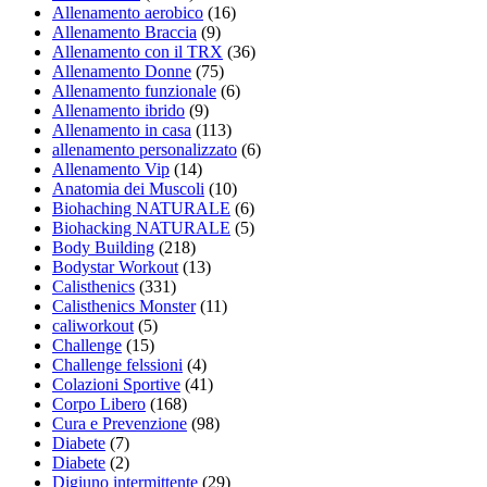
Allenamento aerobico
(16)
Allenamento Braccia
(9)
Allenamento con il TRX
(36)
Allenamento Donne
(75)
Allenamento funzionale
(6)
Allenamento ibrido
(9)
Allenamento in casa
(113)
allenamento personalizzato
(6)
Allenamento Vip
(14)
Anatomia dei Muscoli
(10)
Biohaching NATURALE
(6)
Biohacking NATURALE
(5)
Body Building
(218)
Bodystar Workout
(13)
Calisthenics
(331)
Calisthenics Monster
(11)
caliworkout
(5)
Challenge
(15)
Challenge felssioni
(4)
Colazioni Sportive
(41)
Corpo Libero
(168)
Cura e Prevenzione
(98)
Diabete
(7)
Diabete
(2)
Digiuno intermittente
(29)