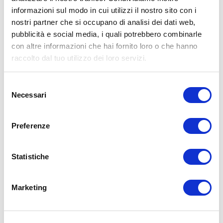
Condividi:
informazioni sul modo in cui utilizzi il nostro sito con i
X
nostri partner che si occupano di analisi dei dati web,
Facebook
pubblicità e social media, i quali potrebbero combinarle
con altre informazioni che hai fornito loro o che hanno
Allenamento
Corpo Libero
raccolto dal tuo utilizzo dei loro servizi.
mainente
ponte
ADD COMMENT
Selezione
Necessari
del
Commento
*
consenso
Preferenze
Statistiche
Nome
*
Marketing
Email
*
Sito web