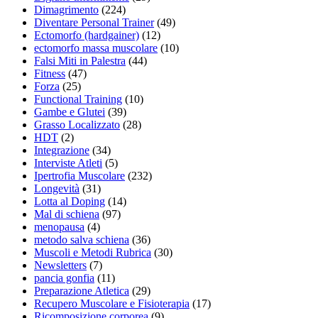
Dimagrimento
(224)
Diventare Personal Trainer
(49)
Ectomorfo (hardgainer)
(12)
ectomorfo massa muscolare
(10)
Falsi Miti in Palestra
(44)
Fitness
(47)
Forza
(25)
Functional Training
(10)
Gambe e Glutei
(39)
Grasso Localizzato
(28)
HDT
(2)
Integrazione
(34)
Interviste Atleti
(5)
Ipertrofia Muscolare
(232)
Longevità
(31)
Lotta al Doping
(14)
Mal di schiena
(97)
menopausa
(4)
metodo salva schiena
(36)
Muscoli e Metodi Rubrica
(30)
Newsletters
(7)
pancia gonfia
(11)
Preparazione Atletica
(29)
Recupero Muscolare e Fisioterapia
(17)
Ricomposizione corporea
(9)