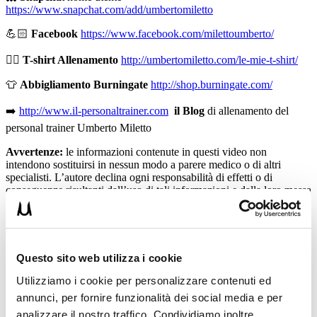
https://www.snapchat.com/add/umbertomiletto
💪🏻
Facebook
https://www.facebook.com/milettoumberto/
🏋🏻
T-shirt Allenamento
http://umbertomiletto.com/le-mie-t-shirt/
👕
Abbigliamento Burningate
http://shop.burningate.com/
➡️
http://www.il-personaltrainer.com
il Blog
di allenamento del
personal trainer Umberto Miletto
Avvertenze:
le informazioni contenute in questi video non
intendono sostituirsi in nessun modo a parere medico o di altri
specialisti. L’autore declina ogni responsabilità di effetti o di
conseguenze risultanti dall’uso di tali informazioni e dalla loro messa
in pratica. L’allenamento con sovraccarichi, a corpo libero, con i
kettlebell, con il trx, e con altri attrezzi può causare infortuni, si
consiglia pertanto di prestare la massima attenzione e di eseguire
esercizi e metodologie adatte al proprio livello di forma. Consultare
il proprio medico di fiducia prima di intraprendere qualsiasi forma di
Questo sito web utilizza i cookie
attività fisica o regime alimentare.
Utilizziamo i cookie per personalizzare contenuti ed
annunci, per fornire funzionalità dei social media e per
analizzare il nostro traffico. Condividiamo inoltre