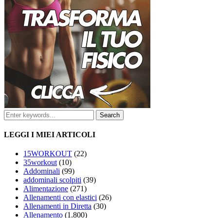
LEGGI I MIEI ARTICOLI
15WORKOUT
(22)
35workout
(10)
Addominali
(99)
addominali scolpiti
(39)
Alimentazione
(271)
Allenamenti con elastici
(26)
Allenamenti in Diretta
(30)
Allenamento
(1.800)