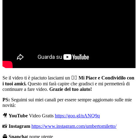
Se il video ti è piaciuto lasciami un 👍🏻
Mi Piace e Condividilo con
i tuoi amici.
Questo mi farà capire che gradisci e mi permetterà di
continuare a fare video.
Grazie del tuo aiuto!
PS:
Seguimi sui miei canali per essere sempre aggiornato sulle mie
novità:
🎥
YouTube
Video Gratis
https://goo.gl/nANQ9q
📸
Instagram
https://www.instagram.com/umbertomiletto/
👻
Snapcha
t nome utente