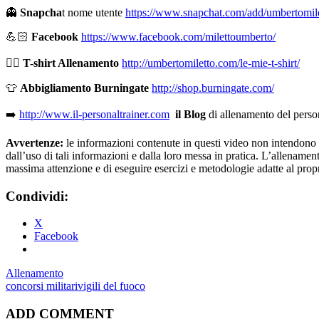
👻
Snapcha
t nome utente
https://www.snapchat.com/add/umbertomil
💪🏻
Facebook
https://www.facebook.com/milettoumberto/
🏋🏻
T-shirt Allenamento
http://umbertomiletto.com/le-mie-t-shirt/
👕
Abbigliamento Burningate
http://shop.burningate.com/
➡️
http://www.il-personaltrainer.com
il Blog
di allenamento del perso
Avvertenze:
le informazioni contenute in questi video non intendono so
dall’uso di tali informazioni e dalla loro messa in pratica. L’allenamento
massima attenzione e di eseguire esercizi e metodologie adatte al propri
Condividi:
X
Facebook
Allenamento
concorsi militari
vigili del fuoco
ADD COMMENT