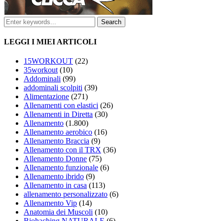
LEGGI I MIEI ARTICOLI
15WORKOUT
(22)
35workout
(10)
Addominali
(99)
addominali scolpiti
(39)
Alimentazione
(271)
Allenamenti con elastici
(26)
Allenamenti in Diretta
(30)
Allenamento
(1.800)
Allenamento aerobico
(16)
Allenamento Braccia
(9)
Allenamento con il TRX
(36)
Allenamento Donne
(75)
Allenamento funzionale
(6)
Allenamento ibrido
(9)
Allenamento in casa
(113)
allenamento personalizzato
(6)
Allenamento Vip
(14)
Anatomia dei Muscoli
(10)
Biohaching NATURALE
(6)