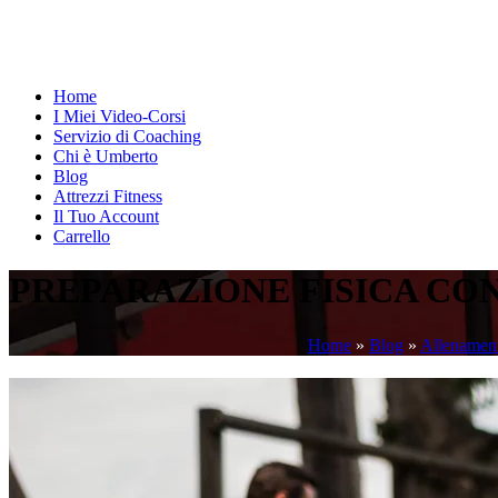
Home
I Miei Video-Corsi
Servizio di Coaching
Chi è Umberto
Blog
Attrezzi Fitness
Il Tuo Account
Carrello
PREPARAZIONE FISICA CON
Home
»
Blog
»
Allenamen