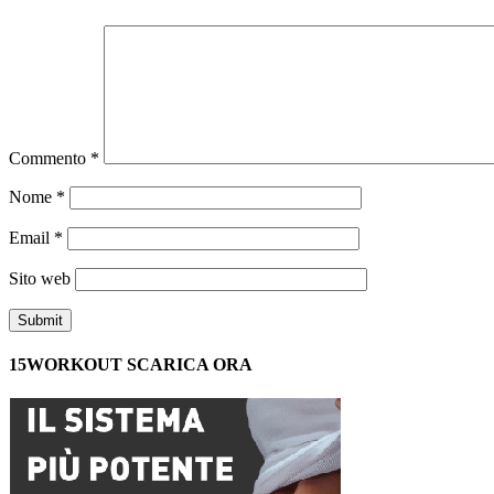
Commento
*
Nome
*
Email
*
Sito web
15WORKOUT SCARICA ORA