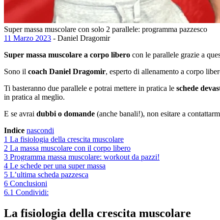
Super massa muscolare con solo 2 parallele: programma pazzesco
11 Marzo 2023
- Daniel Dragomir
Super massa muscolare a corpo libero
con le parallele grazie a qu
Sono il
coach Daniel Dragomir
, esperto di allenamento a corpo liber
Ti basteranno due parallele e potrai mettere in pratica le
schede devas
in pratica al meglio.
E se avrai
dubbi o domande
(anche banali!), non esitare a contattarm
Indice
nascondi
1
La fisiologia della crescita muscolare
2
La massa muscolare con il corpo libero
3
Programma massa muscolare: workout da pazzi!
4
Le schede per una super massa
5
L’ultima scheda pazzesca
6
Conclusioni
6.1
Condividi:
La fisiologia della crescita muscolare