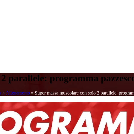
 2 parallele: programma pazzesc
g
»
Allenamento
»
Super massa muscolare con solo 2 parallele: progr