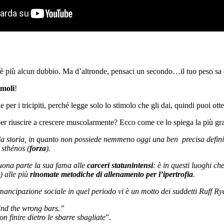
è più alcun dubbio. Ma d’altronde, pensaci un secondo…il tuo peso sa c
imoli
!
per i tricipiti, perché legge solo lo stimolo che gli dai, quindi puoi otten
er riuscire a crescere muscolarmente? Ecco come ce lo spiega la più gra
la storia, in quanto non possiede nemmeno oggi una ben precisa definizi
 sthénos (
forza
).
buona parte la sua fama alle
carceri statunintensi
: è in questi luoghi che
) alle più
rinomate metodiche di allenamento per l’ipertrofia
.
ncipazione sociale in quel periodo vi è un motto dei suddetti Ruff Ryd
ind the wrong bars.”
on finire dietro le sbarre sbagliate
”.