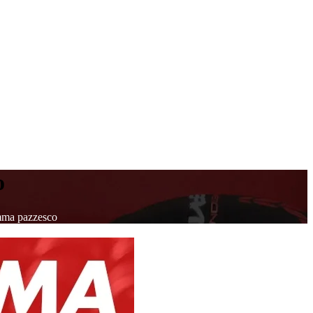
o
amma pazzesco