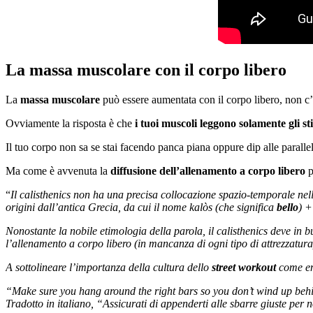
La massa muscolare con il corpo libero
La
massa muscolare
può essere aumentata con il corpo libero, non c’
Ovviamente la risposta è che
i tuoi muscoli leggono solamente gli st
Il tuo corpo non sa se stai facendo panca piana oppure dip alle parallele 
Ma come è avvenuta la
diffusione dell’allenamento a corpo libero
p
“
Il calisthenics non ha una precisa collocazione spazio-temporale nel
origini dall’antica Grecia, da cui il nome kalòs (che significa
bello
) +
Nonostante la nobile etimologia della parola, il calisthenics deve in 
l’allenamento a corpo libero (in mancanza di ogni tipo di attrezzatura
A sottolineare l’importanza della cultura dello
street workout
come ema
“Make sure you hang around the right bars so you don’t wind up beh
Tradotto in italiano, “Assicurati di appenderti alle sbarre giuste per n