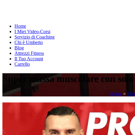
Home
I Miei Video-Corsi
Servizio di Coaching
Chi è Umberto
Blog
Attrezzi Fitness
Il Tuo Account
Carrello
Super massa muscolare con solo
Home
»
Blo