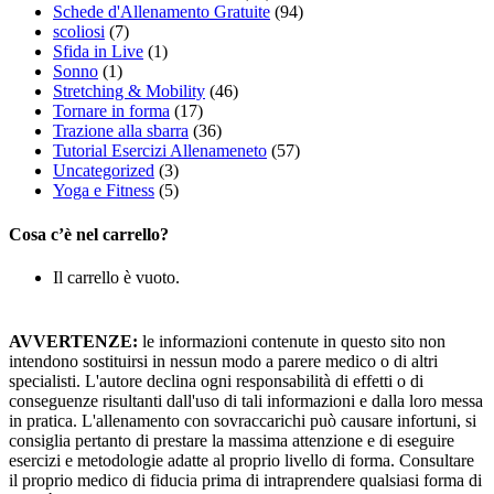
Schede d'Allenamento Gratuite
(94)
scoliosi
(7)
Sfida in Live
(1)
Sonno
(1)
Stretching & Mobility
(46)
Tornare in forma
(17)
Trazione alla sbarra
(36)
Tutorial Esercizi Allenameneto
(57)
Uncategorized
(3)
Yoga e Fitness
(5)
Cosa c’è nel carrello?
Il carrello è vuoto.
AVVERTENZE:
le informazioni contenute in questo sito non
intendono sostituirsi in nessun modo a parere medico o di altri
specialisti. L'autore declina ogni responsabilità di effetti o di
conseguenze risultanti dall'uso di tali informazioni e dalla loro messa
in pratica. L'allenamento con sovraccarichi può causare infortuni, si
consiglia pertanto di prestare la massima attenzione e di eseguire
esercizi e metodologie adatte al proprio livello di forma. Consultare
il proprio medico di fiducia prima di intraprendere qualsiasi forma di