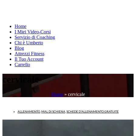
Home
I Miei Video-Corsi
Servizio di Coaching
Chi è Umberto
Blog
Attrezzi Fitness
Il Tuo Account
Carrello
cervicale
Home
»
cervicale
ALLENAMENTO
,
MAL DI SCHIENA
,
SCHEDE D'ALLENAMENTO GRATUITE