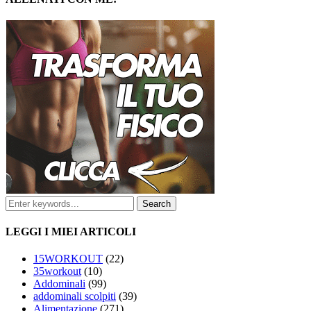
LEGGI I MIEI ARTICOLI
15WORKOUT
(22)
35workout
(10)
Addominali
(99)
addominali scolpiti
(39)
Alimentazione
(271)