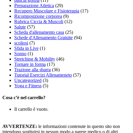
pancia gonfia
(11)
Preparazione Atletica
(29)
Recupero Muscolare e Fisioterapia
(17)
Ricomposizione corporea
(9)
Rubrica Ciccia & Muscoli
(12)
Salute
(57)
Scheda d'allenamento casa
(25)
Schede d'Allenamento Gratuite
(94)
scoliosi
(7)
Sfida in Live
(1)
Sonno
(1)
Stretching & Mobility
(46)
Tornare in forma
(17)
Trazione alla sbarra
(36)
Tutorial Esercizi Allenameneto
(57)
Uncategorized
(3)
Yoga e Fitness
(5)
Cosa c’è nel carrello?
Il carrello è vuoto.
AVVERTENZE:
le informazioni contenute in questo sito non
intendono sostituirsi in nessun modo a parere medico o di altri