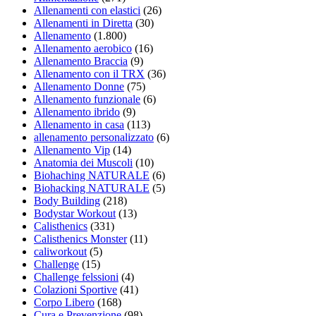
Allenamenti con elastici
(26)
Allenamenti in Diretta
(30)
Allenamento
(1.800)
Allenamento aerobico
(16)
Allenamento Braccia
(9)
Allenamento con il TRX
(36)
Allenamento Donne
(75)
Allenamento funzionale
(6)
Allenamento ibrido
(9)
Allenamento in casa
(113)
allenamento personalizzato
(6)
Allenamento Vip
(14)
Anatomia dei Muscoli
(10)
Biohaching NATURALE
(6)
Biohacking NATURALE
(5)
Body Building
(218)
Bodystar Workout
(13)
Calisthenics
(331)
Calisthenics Monster
(11)
caliworkout
(5)
Challenge
(15)
Challenge felssioni
(4)
Colazioni Sportive
(41)
Corpo Libero
(168)
Cura e Prevenzione
(98)