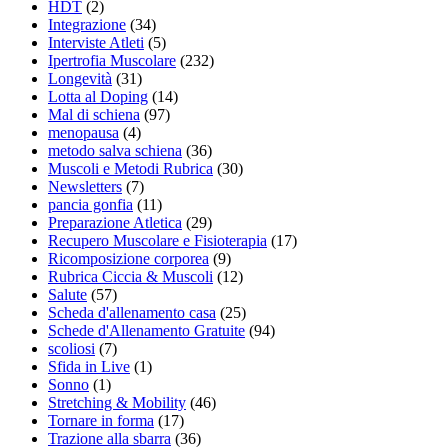
HDT
(2)
Integrazione
(34)
Interviste Atleti
(5)
Ipertrofia Muscolare
(232)
Longevità
(31)
Lotta al Doping
(14)
Mal di schiena
(97)
menopausa
(4)
metodo salva schiena
(36)
Muscoli e Metodi Rubrica
(30)
Newsletters
(7)
pancia gonfia
(11)
Preparazione Atletica
(29)
Recupero Muscolare e Fisioterapia
(17)
Ricomposizione corporea
(9)
Rubrica Ciccia & Muscoli
(12)
Salute
(57)
Scheda d'allenamento casa
(25)
Schede d'Allenamento Gratuite
(94)
scoliosi
(7)
Sfida in Live
(1)
Sonno
(1)
Stretching & Mobility
(46)
Tornare in forma
(17)
Trazione alla sbarra
(36)