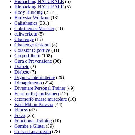
Biohaching NATURALE
(6)
Biohacking NATURALE
(5)
Body Building
(218)
Bodystar Workout
(13)
Calisthenics
(331)
Calisthenics Monster
(11)
caliworkout
(5)
Challenge
(15)
Challenge felssioni
(4)
Colazioni Sportive
(41)
Corpo Libero
(168)
Cura e Prevenzione
(98)
Diabete
(2)
Diabete
(7)
Digiuno intermittente
(29)
Dimagrimento
(224)
Diventare Personal Trainer
(49)
Ectomorfo (hardgainer)
(12)
ectomorfo massa muscolare
(10)
Falsi Miti in Palestra
(44)
Fitness
(47)
Forza
(25)
Functional Training
(10)
Gambe e Glutei
(39)
Grasso Localizzato
(28)