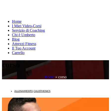
Home
I Miei Video-Corsi
Servizio di Coaching
Chi è Umberto
Blog
Attrezzi Fitness
Il Tuo Account
Carrello
corso
Home
»
corso
ALLENAMENTO
,
CALISTHENICS