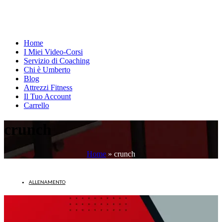
Home
I Miei Video-Corsi
Servizio di Coaching
Chi è Umberto
Blog
Attrezzi Fitness
Il Tuo Account
Carrello
crunch
Home
»
crunch
ALLENAMENTO