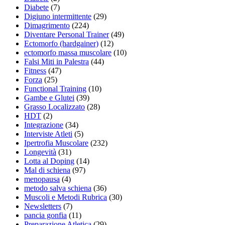
Diabete
(7)
Digiuno intermittente
(29)
Dimagrimento
(224)
Diventare Personal Trainer
(49)
Ectomorfo (hardgainer)
(12)
ectomorfo massa muscolare
(10)
Falsi Miti in Palestra
(44)
Fitness
(47)
Forza
(25)
Functional Training
(10)
Gambe e Glutei
(39)
Grasso Localizzato
(28)
HDT
(2)
Integrazione
(34)
Interviste Atleti
(5)
Ipertrofia Muscolare
(232)
Longevità
(31)
Lotta al Doping
(14)
Mal di schiena
(97)
menopausa
(4)
metodo salva schiena
(36)
Muscoli e Metodi Rubrica
(30)
Newsletters
(7)
pancia gonfia
(11)
Preparazione Atletica
(29)