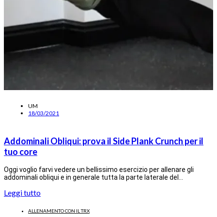
UM
18/03/2021
Addominali Obliqui: prova il Side Plank Crunch per il
tuo core
Oggi voglio farvi vedere un bellissimo esercizio per allenare gli
addominali obliqui e in generale tutta la parte laterale del…
Leggi tutto
ALLENAMENTO CON IL TRX