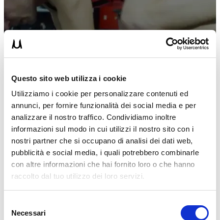
Questo sito web utilizza i cookie
Utilizziamo i cookie per personalizzare contenuti ed
annunci, per fornire funzionalità dei social media e per
analizzare il nostro traffico. Condividiamo inoltre
informazioni sul modo in cui utilizzi il nostro sito con i
nostri partner che si occupano di analisi dei dati web,
pubblicità e social media, i quali potrebbero combinarle
UM
con altre informazioni che hai fornito loro o che hanno
05/03/2020
raccolto dal tuo utilizzo dei loro servizi.
Crunch obliqui in sospensione al TRX o Strap Training
Selezione
Necessari
Oggi voglio mostrarvi come si eseguono i Crunch Obliqui lavorando
del