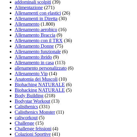
addominali scolpiti
(39)
Alimentazione
(271)
Allenamenti con elastici
(26)
Allenamenti in Diretta
(30)
Allenamento
(1.800)
Allenamento aerobico
(16)
Allenamento Braccia
(9)
Allenamento con il TRX
(36)
Allenamento Donne
(75)
Allenamento funzionale
(6)
Allenamento ibrido
(9)
Allenamento in casa
(113)
allenamento personalizzato
(6)
Allenamento Vip
(14)
Anatomia dei Muscoli
(10)
Biohaching NATURALE
(6)
Biohacking NATURALE
(5)
Body Building
(218)
Bodystar Workout
(13)
Calisthenics
(331)
Calisthenics Monster
(11)
caliworkout
(5)
Challenge
(15)
Challenge felssioni
(4)
Colazioni Sportive
(41)