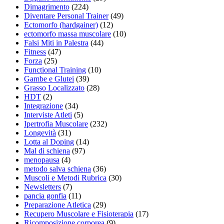
Dimagrimento
(224)
Diventare Personal Trainer
(49)
Ectomorfo (hardgainer)
(12)
ectomorfo massa muscolare
(10)
Falsi Miti in Palestra
(44)
Fitness
(47)
Forza
(25)
Functional Training
(10)
Gambe e Glutei
(39)
Grasso Localizzato
(28)
HDT
(2)
Integrazione
(34)
Interviste Atleti
(5)
Ipertrofia Muscolare
(232)
Longevità
(31)
Lotta al Doping
(14)
Mal di schiena
(97)
menopausa
(4)
metodo salva schiena
(36)
Muscoli e Metodi Rubrica
(30)
Newsletters
(7)
pancia gonfia
(11)
Preparazione Atletica
(29)
Recupero Muscolare e Fisioterapia
(17)
Ricomposizione corporea
(9)