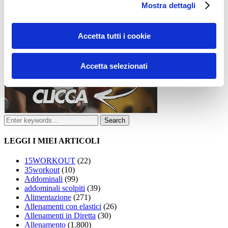
Mostra dettagli
Accetta tutti i cookie
Accetta selezionati
LEGGI I MIEI ARTICOLI
15WORKOUT
(22)
35workout
(10)
Addominali
(99)
addominali scolpiti
(39)
Alimentazione
(271)
Allenamenti con elastici
(26)
Allenamenti in Diretta
(30)
Allenamento
(1.800)