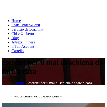
Home
I Miei Video-Corsi
Servizio di Coaching
Chi è Umberto
Blog
Attrezzi Fitness
Il Tuo Account
Carrello
esercizi per il mal di schiena da
fare a casa
Home
»
esercizi per il mal di schiena da fare a casa
MAL DI SCHIENA
,
METODO SALVA SCHIENA