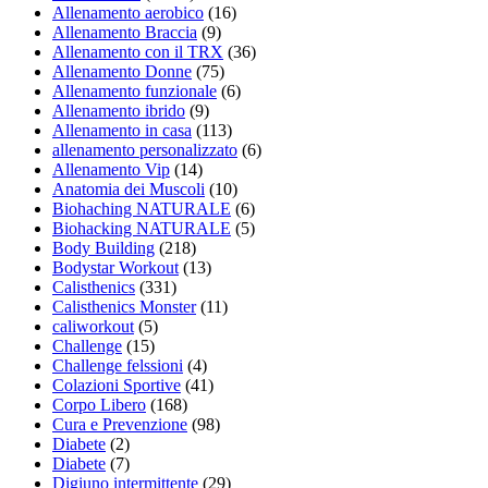
Allenamento aerobico
(16)
Allenamento Braccia
(9)
Allenamento con il TRX
(36)
Allenamento Donne
(75)
Allenamento funzionale
(6)
Allenamento ibrido
(9)
Allenamento in casa
(113)
allenamento personalizzato
(6)
Allenamento Vip
(14)
Anatomia dei Muscoli
(10)
Biohaching NATURALE
(6)
Biohacking NATURALE
(5)
Body Building
(218)
Bodystar Workout
(13)
Calisthenics
(331)
Calisthenics Monster
(11)
caliworkout
(5)
Challenge
(15)
Challenge felssioni
(4)
Colazioni Sportive
(41)
Corpo Libero
(168)
Cura e Prevenzione
(98)
Diabete
(2)
Diabete
(7)
Digiuno intermittente
(29)