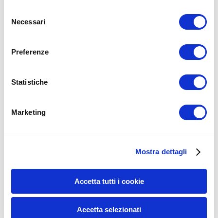
Selezione
Necessari
del
consenso
Preferenze
Statistiche
Marketing
Mostra dettagli
UMBERTOM
Accetta tutti i cookie
04/02/2020
Accetta selezionati
Come ritrovare la motivazione per il cambiamento