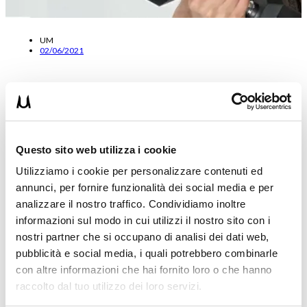
UM
02/06/2021
Come evitare di perdere la motivazione negli
allenamenti
In questo articolo voglio spiegarmi come mantenere alta la
motivazione dei vostri allenamenti. Infatti molti lamentano il fatto
Questo sito web utilizza i cookie
di iniziare…
Utilizziamo i cookie per personalizzare contenuti ed
Leggi tutto
annunci, per fornire funzionalità dei social media e per
ALLENAMENTO
analizzare il nostro traffico. Condividiamo inoltre
informazioni sul modo in cui utilizzi il nostro sito con i
nostri partner che si occupano di analisi dei dati web,
pubblicità e social media, i quali potrebbero combinarle
con altre informazioni che hai fornito loro o che hanno
raccolto dal tuo utilizzo dei loro servizi.