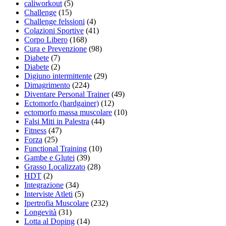
caliworkout
(5)
Challenge
(15)
Challenge felssioni
(4)
Colazioni Sportive
(41)
Corpo Libero
(168)
Cura e Prevenzione
(98)
Diabete
(7)
Diabete
(2)
Digiuno intermittente
(29)
Dimagrimento
(224)
Diventare Personal Trainer
(49)
Ectomorfo (hardgainer)
(12)
ectomorfo massa muscolare
(10)
Falsi Miti in Palestra
(44)
Fitness
(47)
Forza
(25)
Functional Training
(10)
Gambe e Glutei
(39)
Grasso Localizzato
(28)
HDT
(2)
Integrazione
(34)
Interviste Atleti
(5)
Ipertrofia Muscolare
(232)
Longevità
(31)
Lotta al Doping
(14)