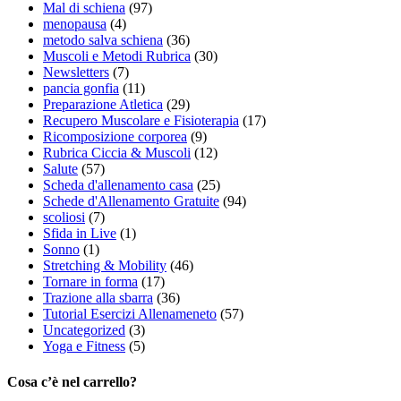
Mal di schiena
(97)
menopausa
(4)
metodo salva schiena
(36)
Muscoli e Metodi Rubrica
(30)
Newsletters
(7)
pancia gonfia
(11)
Preparazione Atletica
(29)
Recupero Muscolare e Fisioterapia
(17)
Ricomposizione corporea
(9)
Rubrica Ciccia & Muscoli
(12)
Salute
(57)
Scheda d'allenamento casa
(25)
Schede d'Allenamento Gratuite
(94)
scoliosi
(7)
Sfida in Live
(1)
Sonno
(1)
Stretching & Mobility
(46)
Tornare in forma
(17)
Trazione alla sbarra
(36)
Tutorial Esercizi Allenameneto
(57)
Uncategorized
(3)
Yoga e Fitness
(5)
Cosa c’è nel carrello?