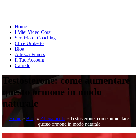
Home
I Miei Video-Corsi
Servizio di Coaching
Chi è Umberto
Blog
Attrezzi Fitness
Il Tuo Account
Carrello
Testosterone: come aumentare
questo ormone in modo
naturale
Home
»
Blog
»
Allenamento
»
Testosterone: come aumentare
questo ormone in modo naturale