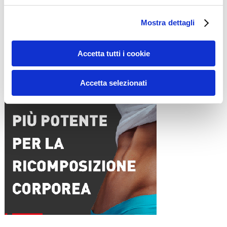
Email
*
Mostra dettagli
Sito web
Accetta tutti i cookie
15WORKOUT SCARICA ORA
Accetta selezionati