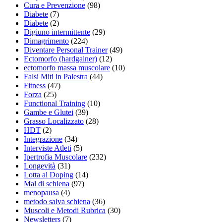
Cura e Prevenzione
(98)
Diabete
(7)
Diabete
(2)
Digiuno intermittente
(29)
Dimagrimento
(224)
Diventare Personal Trainer
(49)
Ectomorfo (hardgainer)
(12)
ectomorfo massa muscolare
(10)
Falsi Miti in Palestra
(44)
Fitness
(47)
Forza
(25)
Functional Training
(10)
Gambe e Glutei
(39)
Grasso Localizzato
(28)
HDT
(2)
Integrazione
(34)
Interviste Atleti
(5)
Ipertrofia Muscolare
(232)
Longevità
(31)
Lotta al Doping
(14)
Mal di schiena
(97)
menopausa
(4)
metodo salva schiena
(36)
Muscoli e Metodi Rubrica
(30)
Newsletters
(7)