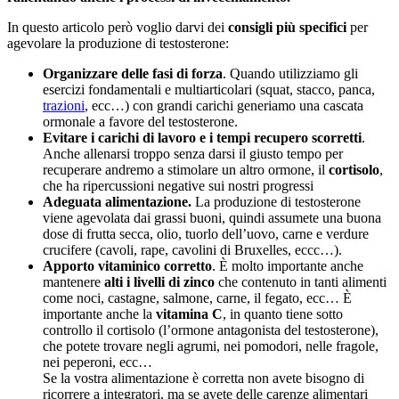
In questo articolo però voglio darvi dei
consigli più specifici
per
agevolare la produzione di testosterone:
Organizzare delle fasi di forza
. Quando utilizziamo gli
esercizi fondamentali e multiarticolari (squat, stacco, panca,
trazioni
, ecc…) con grandi carichi generiamo una cascata
ormonale a favore del testosterone.
Evitare i carichi di lavoro e i tempi recupero scorretti
.
Anche allenarsi troppo senza darsi il giusto tempo per
recuperare andremo a stimolare un altro ormone, il
cortisolo
,
che ha ripercussioni negative sui nostri progressi
Adeguata alimentazione.
La produzione di testosterone
viene agevolata dai grassi buoni, quindi assumete una buona
dose di frutta secca, olio, tuorlo dell’uovo, carne e verdure
crucifere (cavoli, rape, cavolini di Bruxelles, eccc…).
Apporto vitaminico corretto
. È molto importante anche
mantenere
alti i livelli di zinco
che contenuto in tanti alimenti
come noci, castagne, salmone, carne, il fegato, ecc… È
importante anche la
vitamina C
, in quanto tiene sotto
controllo il cortisolo (l’ormone antagonista del testosterone),
che potete trovare negli agrumi, nei pomodori, nelle fragole,
nei peperoni, ecc…
Se la vostra alimentazione è corretta non avete bisogno di
ricorrere a integratori, ma se avete delle carenze alimentari