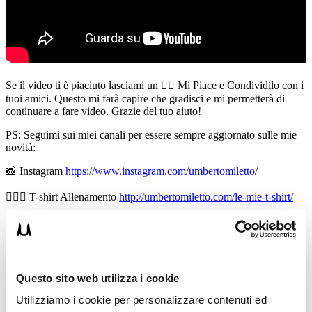
Se il video ti è piaciuto lasciami un 👍🏻 Mi Piace e Condividilo con i
tuoi amici. Questo mi farà capire che gradisci e mi permetterà di
continuare a fare video. Grazie del tuo aiuto!
PS: Seguimi sui miei canali per essere sempre aggiornato sulle mie
novità:
📸 Instagram
https://www.instagram.com/umbertomiletto/
🏋🏻‍♂️ T-shirt Allenamento
http://umbertomiletto.com/le-mie-t-shirt/
Avvertenze: le informazioni contenute in questi video non intendono
sostituirsi in nessun modo a parere medico o di altri specialisti.
L’autore declina ogni responsabilità di effetti o di conseguenze
risultanti dall’uso di tali informazioni e dalla loro messa in pratica.
L’allenamento con sovraccarichi, a corpo libero, con i kettlebell, con
Questo sito web utilizza i cookie
il trx, e con altri attrezzi può causare infortuni si consiglia pertanto di
prestare la massima attenzione e di eseguire esercizi e metodologie
Utilizziamo i cookie per personalizzare contenuti ed
adatte al proprio livello di forma. Consultare il proprio medico di