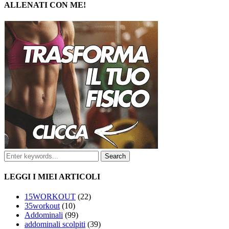
ALLENATI CON ME!
LEGGI I MIEI ARTICOLI
15WORKOUT
(22)
35workout
(10)
Addominali
(99)
addominali scolpiti
(39)