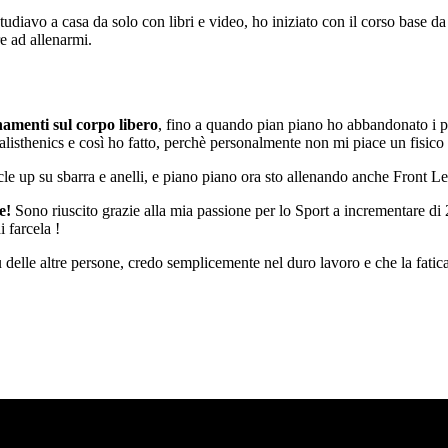
iavo a casa da solo con libri e video, ho iniziato con il corso base da is
e ad allenarmi.
amenti sul corpo libero
, fino a quando pian piano ho abbandonato i p
alisthenics e così ho fatto, perchè personalmente non mi piace un fisico s
cle up su sbarra e anelli, e piano piano ora sto allenando anche Front Le
e!
Sono riuscito grazie alla mia passione per lo Sport a incrementare di 
 farcela !
ù delle altre persone, credo semplicemente nel duro lavoro e che la fati