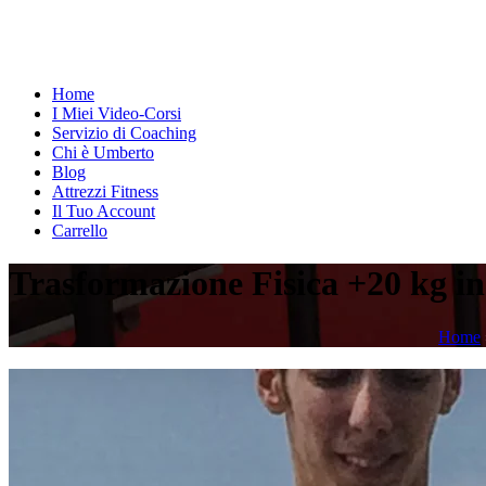
Home
I Miei Video-Corsi
Servizio di Coaching
Chi è Umberto
Blog
Attrezzi Fitness
Il Tuo Account
Carrello
Trasformazione Fisica +20 kg in
Home