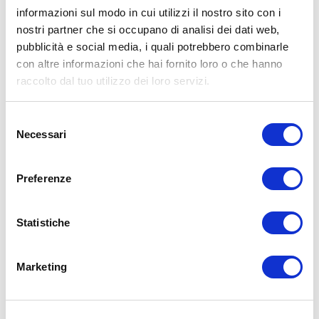
informazioni sul modo in cui utilizzi il nostro sito con i
nostri partner che si occupano di analisi dei dati web,
pubblicità e social media, i quali potrebbero combinarle
15WORKOUT SCARICA ORA
con altre informazioni che hai fornito loro o che hanno
raccolto dal tuo utilizzo dei loro servizi.
Selezione
Necessari
del
consenso
Preferenze
Statistiche
Marketing
ALLENATI CON ME!