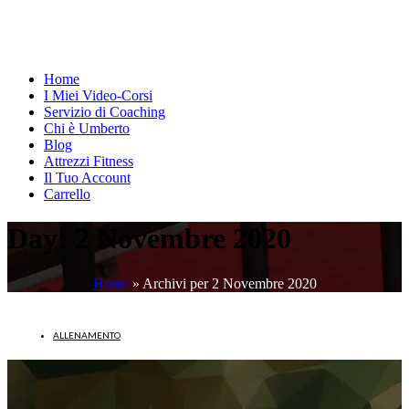
Home
I Miei Video-Corsi
Servizio di Coaching
Chi è Umberto
Blog
Attrezzi Fitness
Il Tuo Account
Carrello
Day:
2 Novembre 2020
Home
»
Archivi per 2 Novembre 2020
ALLENAMENTO