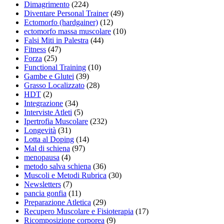
Dimagrimento
(224)
Diventare Personal Trainer
(49)
Ectomorfo (hardgainer)
(12)
ectomorfo massa muscolare
(10)
Falsi Miti in Palestra
(44)
Fitness
(47)
Forza
(25)
Functional Training
(10)
Gambe e Glutei
(39)
Grasso Localizzato
(28)
HDT
(2)
Integrazione
(34)
Interviste Atleti
(5)
Ipertrofia Muscolare
(232)
Longevità
(31)
Lotta al Doping
(14)
Mal di schiena
(97)
menopausa
(4)
metodo salva schiena
(36)
Muscoli e Metodi Rubrica
(30)
Newsletters
(7)
pancia gonfia
(11)
Preparazione Atletica
(29)
Recupero Muscolare e Fisioterapia
(17)
Ricomposizione corporea
(9)