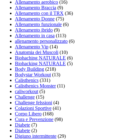
Allenamento aerobico
(16)
Allenamento Braccia
(9)
Allenamento con il TRX
(36)
Allenamento Donne
(75)
Allenamento funzionale
(6)
Allenamento ibrido
(9)
Allenamento in casa
(113)
allenamento personalizzato
(6)
Allenamento Vip
(14)
Anatomia dei Muscoli
(10)
Biohaching NATURALE
(6)
Biohacking NATURALE
(5)
Body Building
(218)
Bodystar Workout
(13)
Calisthenics
(331)
Calisthenics Monster
(11)
caliworkout
(5)
Challenge
(15)
Challenge felssioni
(4)
Colazioni Sportive
(41)
Corpo Libero
(168)
Cura e Prevenzione
(98)
Diabete
(7)
Diabete
(2)
Digiuno intermittente
(29)