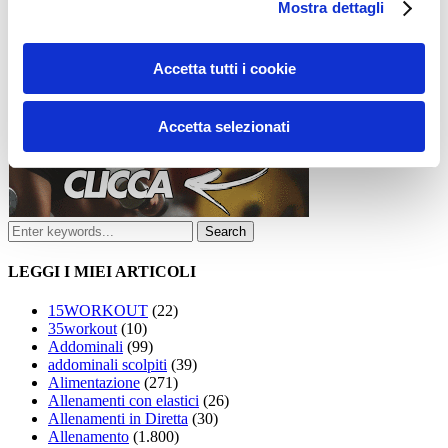
Mostra dettagli
Accetta tutti i cookie
Accetta selezionati
LEGGI I MIEI ARTICOLI
15WORKOUT
(22)
35workout
(10)
Addominali
(99)
addominali scolpiti
(39)
Alimentazione
(271)
Allenamenti con elastici
(26)
Allenamenti in Diretta
(30)
Allenamento
(1.800)