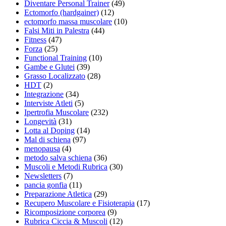
Diventare Personal Trainer
(49)
Ectomorfo (hardgainer)
(12)
ectomorfo massa muscolare
(10)
Falsi Miti in Palestra
(44)
Fitness
(47)
Forza
(25)
Functional Training
(10)
Gambe e Glutei
(39)
Grasso Localizzato
(28)
HDT
(2)
Integrazione
(34)
Interviste Atleti
(5)
Ipertrofia Muscolare
(232)
Longevità
(31)
Lotta al Doping
(14)
Mal di schiena
(97)
menopausa
(4)
metodo salva schiena
(36)
Muscoli e Metodi Rubrica
(30)
Newsletters
(7)
pancia gonfia
(11)
Preparazione Atletica
(29)
Recupero Muscolare e Fisioterapia
(17)
Ricomposizione corporea
(9)
Rubrica Ciccia & Muscoli
(12)