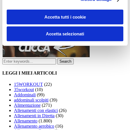
Accetta tutti i cookie
Accetta selezionati
LEGGI I MIEI ARTICOLI
15WORKOUT
(22)
35workout
(10)
Addominali
(99)
addominali scolpiti
(39)
Alimentazione
(271)
Allenamenti con elastici
(26)
Allenamenti in Diretta
(30)
Allenamento
(1.800)
Allenamento aerobico
(16)