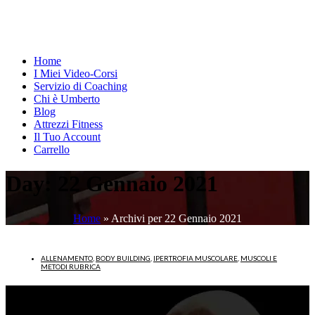
Home
I Miei Video-Corsi
Servizio di Coaching
Chi è Umberto
Blog
Attrezzi Fitness
Il Tuo Account
Carrello
Day:
22 Gennaio 2021
Home
»
Archivi per 22 Gennaio 2021
ALLENAMENTO
,
BODY BUILDING
,
IPERTROFIA MUSCOLARE
,
MUSCOLI E
METODI RUBRICA