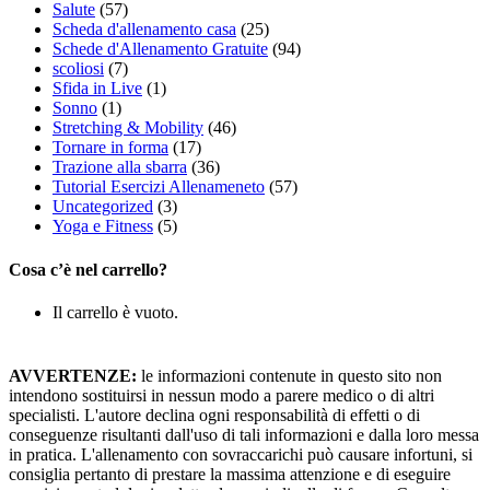
Salute
(57)
Scheda d'allenamento casa
(25)
Schede d'Allenamento Gratuite
(94)
scoliosi
(7)
Sfida in Live
(1)
Sonno
(1)
Stretching & Mobility
(46)
Tornare in forma
(17)
Trazione alla sbarra
(36)
Tutorial Esercizi Allenameneto
(57)
Uncategorized
(3)
Yoga e Fitness
(5)
Cosa c’è nel carrello?
Il carrello è vuoto.
AVVERTENZE:
le informazioni contenute in questo sito non
intendono sostituirsi in nessun modo a parere medico o di altri
specialisti. L'autore declina ogni responsabilità di effetti o di
conseguenze risultanti dall'uso di tali informazioni e dalla loro messa
in pratica. L'allenamento con sovraccarichi può causare infortuni, si
consiglia pertanto di prestare la massima attenzione e di eseguire