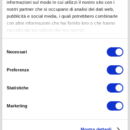
informazioni sul modo in cui utilizzi il nostro sito con i
nostri partner che si occupano di analisi dei dati web,
15WORKOUT SCARICA ORA
pubblicità e social media, i quali potrebbero combinarle
con altre informazioni che hai fornito loro o che hanno
raccolto dal tuo utilizzo dei loro servizi.
Selezione
Necessari
del
consenso
Preferenze
Statistiche
Marketing
ALLENATI CON ME!
Mostra dettagli