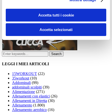
Accetta tutti i cookie
Accetta selezionati
LEGGI I MIEI ARTICOLI
15WORKOUT
(22)
35workout
(10)
Addominali
(99)
addominali scolpiti
(39)
Alimentazione
(271)
Allenamenti con elastici
(26)
Allenamenti in Diretta
(30)
Allenamento
(1.800)
Allenamento aerobico
(16)