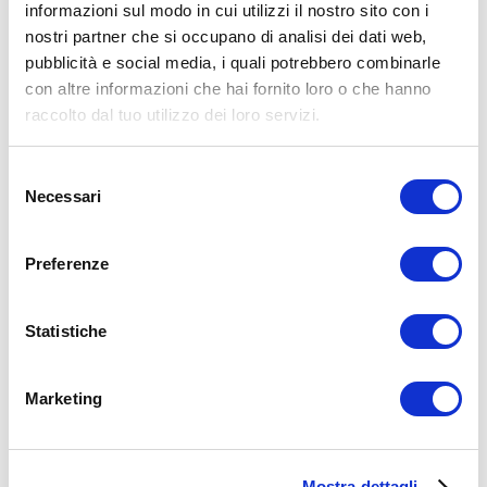
informazioni sul modo in cui utilizzi il nostro sito con i
nostri partner che si occupano di analisi dei dati web,
15WORKOUT SCARICA ORA
pubblicità e social media, i quali potrebbero combinarle
con altre informazioni che hai fornito loro o che hanno
raccolto dal tuo utilizzo dei loro servizi.
Selezione
Necessari
del
consenso
Preferenze
Statistiche
Marketing
ALLENATI CON ME!
Mostra dettagli