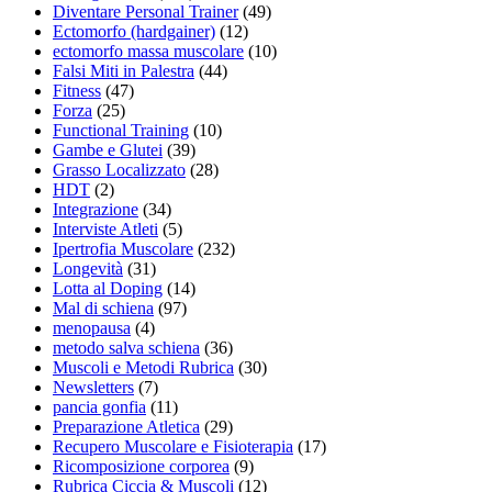
Diventare Personal Trainer
(49)
Ectomorfo (hardgainer)
(12)
ectomorfo massa muscolare
(10)
Falsi Miti in Palestra
(44)
Fitness
(47)
Forza
(25)
Functional Training
(10)
Gambe e Glutei
(39)
Grasso Localizzato
(28)
HDT
(2)
Integrazione
(34)
Interviste Atleti
(5)
Ipertrofia Muscolare
(232)
Longevità
(31)
Lotta al Doping
(14)
Mal di schiena
(97)
menopausa
(4)
metodo salva schiena
(36)
Muscoli e Metodi Rubrica
(30)
Newsletters
(7)
pancia gonfia
(11)
Preparazione Atletica
(29)
Recupero Muscolare e Fisioterapia
(17)
Ricomposizione corporea
(9)
Rubrica Ciccia & Muscoli
(12)