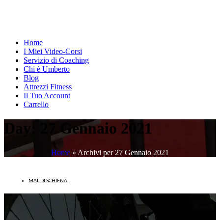
Home
I Miei Video-Corsi
Servizio di Coaching
Chi è Umberto
Blog
Attrezzi Fitness
Il Tuo Account
Carrello
Day:
27 Gennaio 2021
Home
»
Archivi per 27 Gennaio 2021
MAL DI SCHIENA